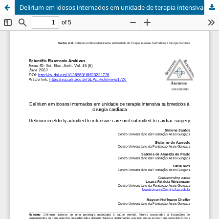
Delirium em idosos internados em unidade de terapia intensiva submetidos à cirurgia cardíaca