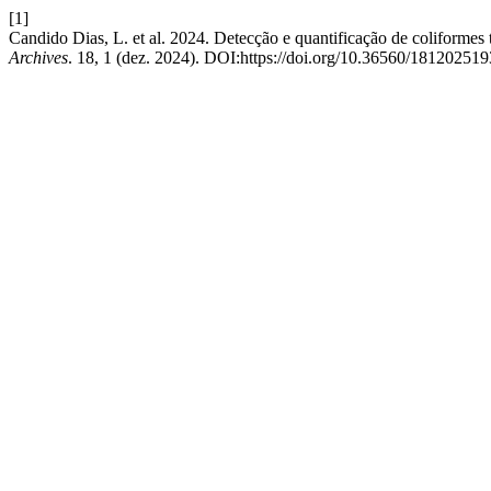
[1]
Candido Dias, L. et al. 2024. Detecção e quantificação de coliforme
Archives
. 18, 1 (dez. 2024). DOI:https://doi.org/10.36560/181202519