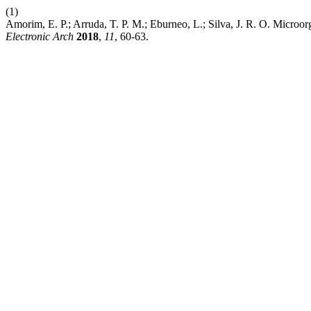
(1)
Amorim, E. P.; Arruda, T. P. M.; Eburneo, L.; Silva, J. R. O. Microo
Electronic Arch
2018
,
11
, 60-63.