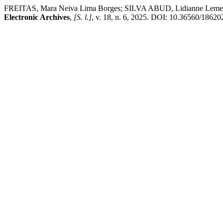
FREITAS, Mara Neiva Lima Borges; SILVA ABUD, Lidianne Lemes; CO
Electronic Archives
,
[S. l.]
, v. 18, n. 6, 2025. DOI: 10.36560/186202