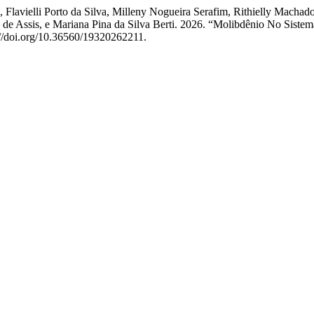
o, Flavielli Porto da Silva, Milleny Nogueira Serafim, Rithielly Macha
 de Assis, e Mariana Pina da Silva Berti. 2026. “Molibdênio No Sistem
://doi.org/10.36560/19320262211.