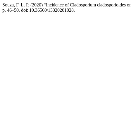
Souza, F. L. P. (2020) “Incidence of Cladosporium cladosporioides on
p. 46–50. doi: 10.36560/13320201028.