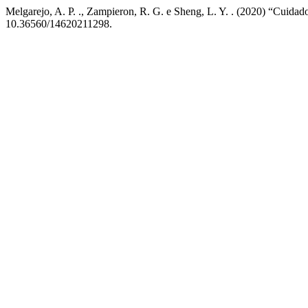
Melgarejo, A. P. ., Zampieron, R. G. e Sheng, L. Y. . (2020) “Cuida
10.36560/14620211298.