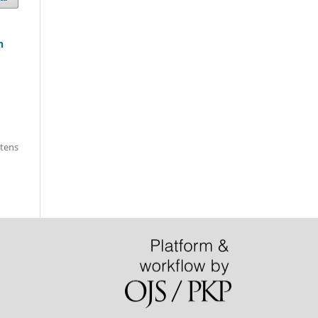
h
itens