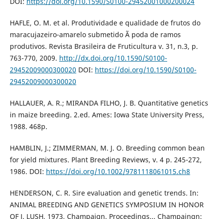
DOI:
https://doi.org/10.1590/S0100-29452001000200024
HAFLE, O. M. et al. Produtividade e qualidade de frutos do
maracujazeiro-amarelo submetido Ã poda de ramos
produtivos. Revista Brasileira de Fruticultura v. 31, n.3, p.
763-770, 2009.
http://dx.doi.org/10.1590/S0100-
29452009000300020
DOI:
https://doi.org/10.1590/S0100-
29452009000300020
HALLAUER, A. R.; MIRANDA FILHO, J. B. Quantitative genetics
in maize breeding. 2.ed. Ames: Iowa State University Press,
1988. 468p.
HAMBLIN, J.; ZIMMERMAN, M. J. O. Breeding common bean
for yield mixtures. Plant Breeding Reviews, v. 4 p. 245-272,
1986. DOI:
https://doi.org/10.1002/9781118061015.ch8
HENDERSON, C. R. Sire evaluation and genetic trends. In:
ANIMAL BREEDING AND GENETICS SYMPOSIUM IN HONOR
OF J. LUSH, 1973, Champaign. Proceedings... Champaingn: