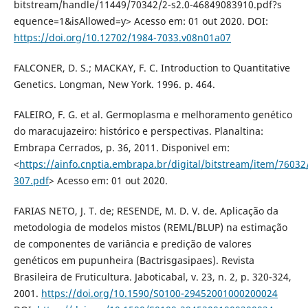
bitstream/handle/11449/70342/2-s2.0-46849083910.pdf?s
equence=1&isAllowed=y> Acesso em: 01 out 2020. DOI:
https://doi.org/10.12702/1984-7033.v08n01a07
FALCONER, D. S.; MACKAY, F. C. Introduction to Quantitative
Genetics. Longman, New York. 1996. p. 464.
FALEIRO, F. G. et al. Germoplasma e melhoramento genético
do maracujazeiro: histórico e perspectivas. Planaltina:
Embrapa Cerrados, p. 36, 2011. Disponivel em:
<
https://ainfo.cnptia.embrapa.br/digital/bitstream/item/76032
307.pdf
> Acesso em: 01 out 2020.
FARIAS NETO, J. T. de; RESENDE, M. D. V. de. Aplicação da
metodologia de modelos mistos (REML/BLUP) na estimação
de componentes de variância e predição de valores
genéticos em pupunheira (Bactrisgasipaes). Revista
Brasileira de Fruticultura. Jaboticabal, v. 23, n. 2, p. 320-324,
2001.
https://doi.org/10.1590/S0100-29452001000200024