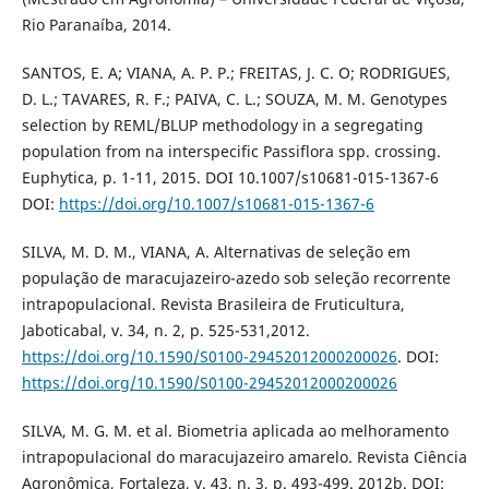
Rio Paranaíba, 2014.
SANTOS, E. A; VIANA, A. P. P.; FREITAS, J. C. O; RODRIGUES,
D. L.; TAVARES, R. F.; PAIVA, C. L.; SOUZA, M. M. Genotypes
selection by REML/BLUP methodology in a segregating
population from na interspecific Passiflora spp. crossing.
Euphytica, p. 1-11, 2015. DOI 10.1007/s10681-015-1367-6
DOI:
https://doi.org/10.1007/s10681-015-1367-6
SILVA, M. D. M., VIANA, A. Alternativas de seleção em
população de maracujazeiro-azedo sob seleção recorrente
intrapopulacional. Revista Brasileira de Fruticultura,
Jaboticabal, v. 34, n. 2, p. 525-531,2012.
https://doi.org/10.1590/S0100-29452012000200026
. DOI:
https://doi.org/10.1590/S0100-29452012000200026
SILVA, M. G. M. et al. Biometria aplicada ao melhoramento
intrapopulacional do maracujazeiro amarelo. Revista Ciência
Agronômica, Fortaleza, v. 43, n. 3, p. 493-499. 2012b. DOI: