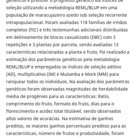
genéticos e predizer o progresso genético via índices de
seleção utilizando a metodologia REML/BLUP em uma
população de maracujazeiro azedo sob seleção recorrente
intrapopulacional. Foram avaliadas 118 famílias de irmãos
completos (FIC) e três testemunhas adicionais distribuídas
em delineamento de blocos casualizado (DBC) com 3
repetições e 3 plantas por parcela, sendo avaliadas 13
características relacionadas a planta e fruto. Foi realizado a
estimação dos parâmetros genéticos pela metodologia
REML/BLUP e empregados os índices de seleção aditivo
(AD), multiplicativo (IM) e Mulamba e Mock (MM) para
ranquear todos os indivíduos. Na avaliação dos parâmetros
genéticos foram observadas magnitudes de herdabilidade
média de progênies para as características: Ratio,
comprimento do fruto, formato do fruto, dias para o
florescimento e acidez total titulável, sendo observados
altos valores de acurácias. Na estimativa de ganhos
preditos, os maiores ganhos percentuais preditos para as
características, número de frutos e produtividade, foram