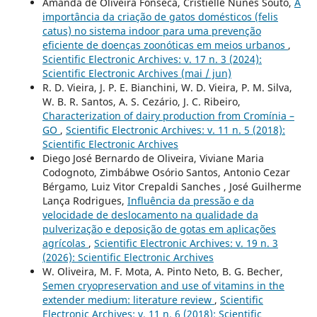
Amanda de Oliveira Fonseca, Cristielle Nunes Souto,
A
importância da criação de gatos domésticos (felis
catus) no sistema indoor para uma prevenção
eficiente de doenças zoonóticas em meios urbanos
,
Scientific Electronic Archives: v. 17 n. 3 (2024):
Scientific Electronic Archives (mai / jun)
R. D. Vieira, J. P. E. Bianchini, W. D. Vieira, P. M. Silva,
W. B. R. Santos, A. S. Cezário, J. C. Ribeiro,
Characterization of dairy production from Cromínia –
GO
,
Scientific Electronic Archives: v. 11 n. 5 (2018):
Scientific Electronic Archives
Diego José Bernardo de Oliveira, Viviane Maria
Codognoto, Zimbábwe Osório Santos, Antonio Cezar
Bérgamo, Luiz Vitor Crepaldi Sanches , José Guilherme
Lança Rodrigues,
Influência da pressão e da
velocidade de deslocamento na qualidade da
pulverização e deposição de gotas em aplicações
agrícolas
,
Scientific Electronic Archives: v. 19 n. 3
(2026): Scientific Electronic Archives
W. Oliveira, M. F. Mota, A. Pinto Neto, B. G. Becher,
Semen cryopreservation and use of vitamins in the
extender medium: literature review
,
Scientific
Electronic Archives: v. 11 n. 6 (2018): Scientific