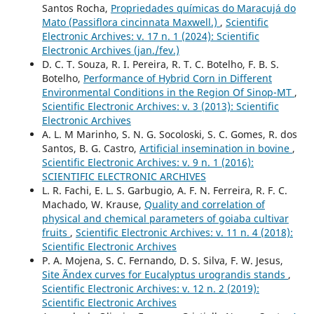
Santos Rocha,
Propriedades químicas do Maracujá do
Mato (Passiflora cincinnata Maxwell.)
,
Scientific
Electronic Archives: v. 17 n. 1 (2024): Scientific
Electronic Archives (jan./fev.)
D. C. T. Souza, R. I. Pereira, R. T. C. Botelho, F. B. S.
Botelho,
Performance of Hybrid Corn in Different
Environmental Conditions in the Region Of Sinop-MT
,
Scientific Electronic Archives: v. 3 (2013): Scientific
Electronic Archives
A. L. M Marinho, S. N. G. Socoloski, S. C. Gomes, R. dos
Santos, B. G. Castro,
Artificial insemination in bovine
,
Scientific Electronic Archives: v. 9 n. 1 (2016):
SCIENTIFIC ELECTRONIC ARCHIVES
L. R. Fachi, E. L. S. Garbugio, A. F. N. Ferreira, R. F. C.
Machado, W. Krause,
Quality and correlation of
physical and chemical parameters of goiaba cultivar
fruits
,
Scientific Electronic Archives: v. 11 n. 4 (2018):
Scientific Electronic Archives
P. A. Mojena, S. C. Fernando, D. S. Silva, F. W. Jesus,
Site Ã­ndex curves for Eucalyptus urograndis stands
,
Scientific Electronic Archives: v. 12 n. 2 (2019):
Scientific Electronic Archives