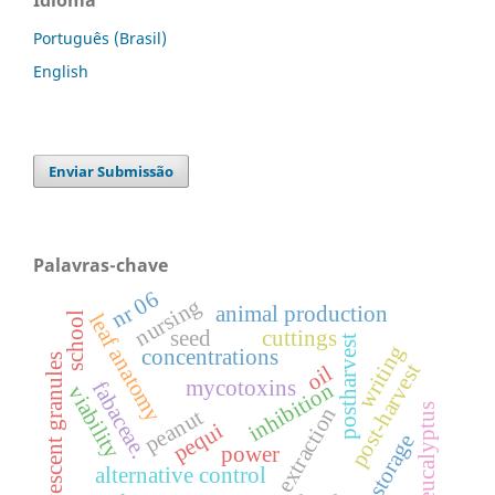
Idioma
Português (Brasil)
English
Enviar Submissão
Palavras-chave
nr 06
nursing
animal production
school
leaf anatomy
seed
cuttings
postharvest
writing
concentrations
effervescent granules
post-harvest
oil
mycotoxins
fabaceae.
inhibition
viability
eucalyptus
extraction
peanut
pequi
storage
power
alternative control