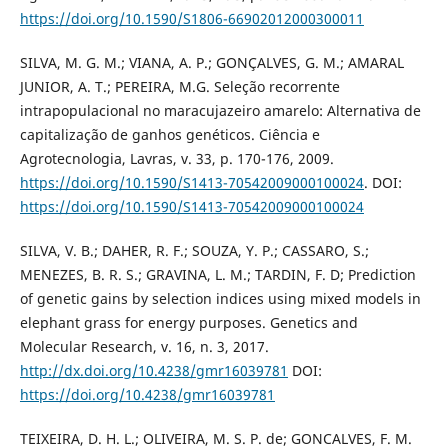
https://doi.org/10.1590/S1806-66902012000300011
SILVA, M. G. M.; VIANA, A. P.; GONÇALVES, G. M.; AMARAL
JUNIOR, A. T.; PEREIRA, M.G. Seleção recorrente
intrapopulacional no maracujazeiro amarelo: Alternativa de
capitalização de ganhos genéticos. Ciência e
Agrotecnologia, Lavras, v. 33, p. 170-176, 2009.
https://doi.org/10.1590/S1413-70542009000100024
. DOI:
https://doi.org/10.1590/S1413-70542009000100024
SILVA, V. B.; DAHER, R. F.; SOUZA, Y. P.; CASSARO, S.;
MENEZES, B. R. S.; GRAVINA, L. M.; TARDIN, F. D; Prediction
of genetic gains by selection indices using mixed models in
elephant grass for energy purposes. Genetics and
Molecular Research, v. 16, n. 3, 2017.
http://dx.doi.org/10.4238/gmr16039781
DOI:
https://doi.org/10.4238/gmr16039781
TEIXEIRA, D. H. L.; OLIVEIRA, M. S. P. de; GONCALVES, F. M.