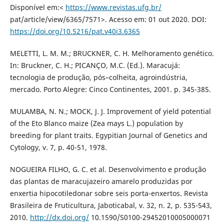
Disponível em:<
https://www.revistas.ufg.br/
pat/article/view/6365/7571>. Acesso em: 01 out 2020. DOI:
https://doi.org/10.5216/pat.v40i3.6365
MELETTI, L. M. M.; BRUCKNER, C. H. Melhoramento genético.
In: Bruckner, C. H.; PICANÇO, M.C. (Ed.). Maracujá:
tecnologia de produção, pós–colheita, agroindústria,
mercado. Porto Alegre: Cinco Continentes, 2001. p. 345-385.
MULAMBA, N. N.; MOCK, J. J. Improvement of yield potential
of the Eto Blanco maize (Zea mays L.) population by
breeding for plant traits. Egypitian Journal of Genetics and
Cytology, v. 7, p. 40-51, 1978.
NOGUEIRA FILHO, G. C. et al. Desenvolvimento e produção
das plantas de maracujazeiro amarelo produzidas por
enxertia hipocotiledonar sobre seis porta-enxertos. Revista
Brasileira de Fruticultura, Jaboticabal, v. 32, n. 2, p. 535-543,
2010.
http://dx.doi.org/
10.1590/S0100-29452010005000071