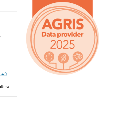
c
a
 4.0
altera