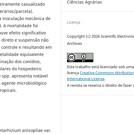
Ciências Agrárias
eiramente casualizado
erários/parcela).
ia inoculação mecânica de
Licença
. A mortalidade foi
ve efeito significativo
Copyright (c) 2026 Scientific Electroni
o direto e suspensão não
Archives
o controle e resultando em
etalidade equivalente
minação dos conídios,
Este trabalho está licenciado sob um
ulares do hospedeiro.
licença
Creative Commons Attribution
a
spp. apresenta notável
International License
.
o agente microbiológico
A revista se reserva o direito de fazer 
opicais.
tarhizium anisopliae var.