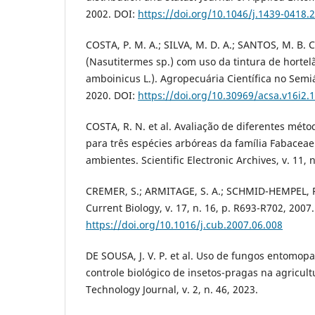
2002. DOI:
https://doi.org/10.1046/j.1439-0418.
COSTA, P. M. A.; SILVA, M. D. A.; SANTOS, M. B. 
(Nasutitermes sp.) com uso da tintura de hortel
amboinicus L.). Agropecuária Científica no Semiári
2020. DOI:
https://doi.org/10.30969/acsa.v16i2.
COSTA, R. N. et al. Avaliação de diferentes mét
para três espécies arbóreas da família Fabaceae
ambientes. Scientific Electronic Archives, v. 11, n
CREMER, S.; ARMITAGE, S. A.; SCHMID-HEMPEL, P
Current Biology, v. 17, n. 16, p. R693-R702, 2007
https://doi.org/10.1016/j.cub.2007.06.008
DE SOUSA, J. V. P. et al. Uso de fungos entomopa
controle biológico de insetos-pragas na agricult
Technology Journal, v. 2, n. 46, 2023.