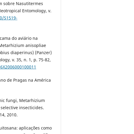
um sobre Nasutitermes
Neotropical Entomology, v.
90/S1519-
 cama do aviário na
e Metarhizium anisopliae
obius diaperinus) (Panzer)
gy, v. 35, n. 1, p. 75-82,
566X2006000100011
biano de Pragas na América
enic fungi, Metarhizium
elective insecticides.
214, 2010.
Quitosana: aplicações como