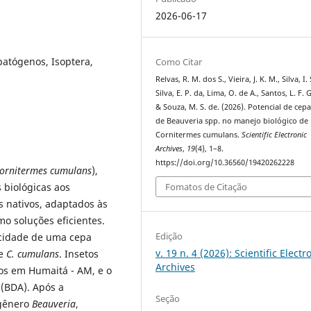
2026-06-17
atógenos, Isoptera,
Como Citar
Relvas, R. M. dos S., Vieira, J. K. M., Silva, I. 
Silva, E. P. da, Lima, O. de A., Santos, L. F. 
& Souza, M. S. de. (2026). Potencial de cepa
de Beauveria spp. no manejo biológico de
Cornitermes cumulans.
Scientific Electronic
Archives
,
19
(4), 1–8.
https://doi.org/10.36560/19420262228
ornitermes cumulans
),
 biológicas aos
Fomatos de Citação
 nativos, adaptados às
o soluções eficientes.
Edição
nicidade de uma cepa
v. 19 n. 4 (2026): Scientific Electr
de
C. cumulans
. Insetos
Archives
dos em Humaitá - AM, e o
 (BDA). Após a
Seção
 gênero
Beauveria
,