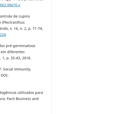
2002.00670.x
Controle de cupins
ã (Plectranthus
do, v. 16, n. 2, p. 71-74,
1226
odos pré-germinativos
 em diferentes
. 1, p. 35-43, 2018.
. Social immunity.
. DOI:
togênicos utilizados para
ura. Facit Business and