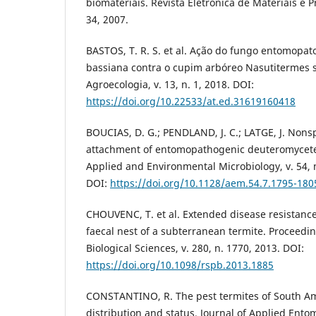
biomateriais. Revista Eletrônica de Materiais e Pro
34, 2007.
BASTOS, T. R. S. et al. Ação do fungo entomopa
bassiana contra o cupim arbóreo Nasutitermes 
Agroecologia, v. 13, n. 1, 2018. DOI:
https://doi.org/10.22533/at.ed.31619160418
BOUCIAS, D. G.; PENDLAND, J. C.; LATGE, J. Nonspe
attachment of entomopathogenic deuteromycetes 
Applied and Environmental Microbiology, v. 54, n
DOI:
https://doi.org/10.1128/aem.54.7.1795-180
CHOUVENC, T. et al. Extended disease resistanc
faecal nest of a subterranean termite. Proceedin
Biological Sciences, v. 280, n. 1770, 2013. DOI:
https://doi.org/10.1098/rspb.2013.1885
CONSTANTINO, R. The pest termites of South Am
distribution and status. Journal of Applied Entom