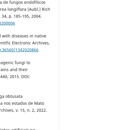
na de fungos endofíticos
rea longiflora (Aubl.) Rich
34, p. 185-195, 2004.
00200006
 with diseases in native
tific Electronic Archives,
10.36560/1342020866
ogenic fungi to
rains and their
-440, 2015. DOI:
nga obtusata
a nos estados de Mato
chives, v. 15, n. 2, 2022.
etas artificiais no