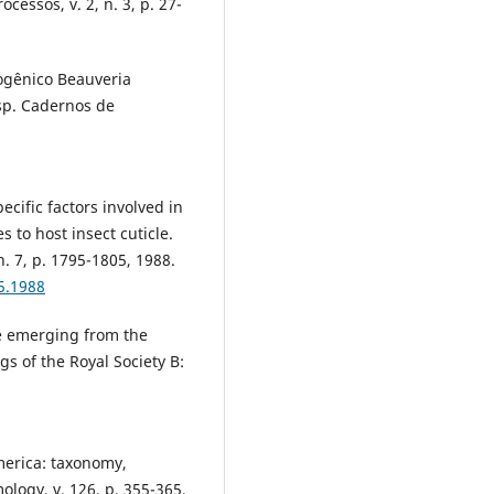
cessos, v. 2, n. 3, p. 27-
togênico Beauveria
sp. Cadernos de
cific factors involved in
to host insect cuticle.
. 7, p. 1795-1805, 1988.
5.1988
e emerging from the
gs of the Royal Society B:
erica: taxonomy,
ology, v. 126, p. 355-365,