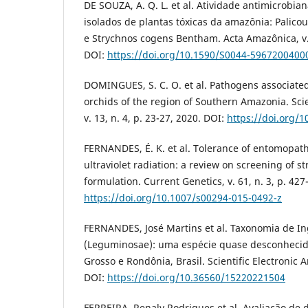
DE SOUZA, A. Q. L. et al. Atividade antimicrobia
isolados de plantas tóxicas da amazônia: Palicou
e Strychnos cogens Bentham. Acta Amazônica, v. 
DOI:
https://doi.org/10.1590/S0044-596720040
DOMINGUES, S. C. O. et al. Pathogens associated
orchids of the region of Southern Amazonia. Scien
v. 13, n. 4, p. 23-27, 2020. DOI:
https://doi.org/
FERNANDES, É. K. et al. Tolerance of entomopath
ultraviolet radiation: a review on screening of st
formulation. Current Genetics, v. 61, n. 3, p. 427
https://doi.org/10.1007/s00294-015-0492-z
FERNANDES, José Martins et al. Taxonomia de I
(Leguminosae): uma espécie quase desconhecid
Grosso e Rondônia, Brasil. Scientific Electronic Ar
DOI:
https://doi.org/10.36560/15220221504
FERREIRA, Renaly Rodrigues et al. Avaliação de di