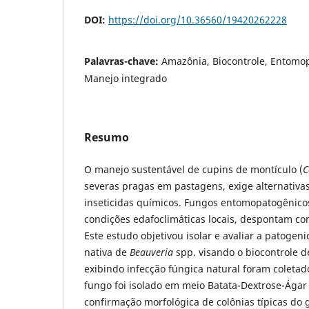
DOI:
https://doi.org/10.36560/19420262228
Palavras-chave:
Amazônia, Biocontrole, Entomop
Manejo integrado
Resumo
O manejo sustentável de cupins de montículo (
C
severas pragas em pastagens, exige alternativas
inseticidas químicos. Fungos entomopatogênicos
condições edafoclimáticas locais, despontam com
Este estudo objetivou isolar e avaliar a patoge
nativa de
Beauveria
spp. visando o biocontrole 
exibindo infecção fúngica natural foram coleta
fungo foi isolado em meio Batata-Dextrose-Ágar
confirmação morfológica de colônias típicas do