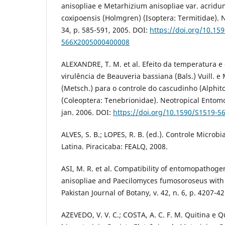
anisopliae e Metarhizium anisopliae var. acrid
coxipoensis (Holmgren) (Isoptera: Termitidae). 
34, p. 585-591, 2005. DOI:
https://doi.org/10.15
566X2005000400008
ALEXANDRE, T. M. et al. Efeito da temperatura e
virulência de Beauveria bassiana (Bals.) Vuill. 
(Metsch.) para o controle do cascudinho (Alphit
(Coleoptera: Tenebrionidae). Neotropical Entomolo
jan. 2006. DOI:
https://doi.org/10.1590/S1519-
ALVES, S. B.; LOPES, R. B. (ed.). Controle Micro
Latina. Piracicaba: FEALQ, 2008.
ASI, M. R. et al. Compatibility of entomopathog
anisopliae and Paecilomyces fumosoroseus with s
Pakistan Journal of Botany, v. 42, n. 6, p. 4207-4
AZEVEDO, V. V. C.; COSTA, A. C. F. M. Quitina e 