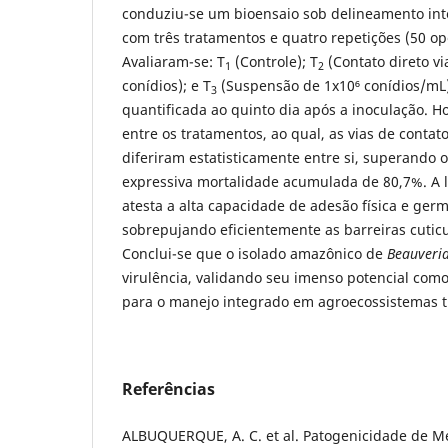
conduziu-se um bioensaio sob delineamento int
com três tratamentos e quatro repetições (50 op
Avaliaram-se: T
(Controle); T
(Contato direto v
1
2
conídios); e T
(Suspensão de 1x10⁶ conídios/mL)
3
quantificada ao quinto dia após a inoculação. Hou
entre os tratamentos, ao qual, as vias de contat
diferiram estatisticamente entre si, superando 
expressiva mortalidade acumulada de 80,7%. A l
atesta a alta capacidade de adesão física e ger
sobrepujando eficientemente as barreiras cutic
Conclui-se que o isolado amazônico de
Beauveri
virulência, validando seu imenso potencial com
para o manejo integrado em agroecossistemas tr
Referências
ALBUQUERQUE, A. C. et al. Patogenicidade de Me