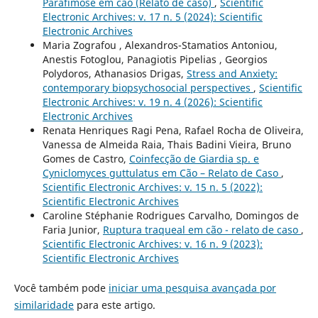
Parafimose em cão (Relato de caso)
,
Scientific
Electronic Archives: v. 17 n. 5 (2024): Scientific
Electronic Archives
Maria Zografou , Αlexandros-Stamatios Antoniou,
Anestis Fotoglou, Panagiotis Pipelias , Georgios
Polydoros, Athanasios Drigas,
Stress and Anxiety:
contemporary biopsychosocial perspectives
,
Scientific
Electronic Archives: v. 19 n. 4 (2026): Scientific
Electronic Archives
Renata Henriques Ragi Pena, Rafael Rocha de Oliveira,
Vanessa de Almeida Raia, Thais Badini Vieira, Bruno
Gomes de Castro,
Coinfecção de Giardia sp. e
Cyniclomyces guttulatus em Cão – Relato de Caso
,
Scientific Electronic Archives: v. 15 n. 5 (2022):
Scientific Electronic Archives
Caroline Stéphanie Rodrigues Carvalho, Domingos de
Faria Junior,
Ruptura traqueal em cão - relato de caso
,
Scientific Electronic Archives: v. 16 n. 9 (2023):
Scientific Electronic Archives
Você também pode
iniciar uma pesquisa avançada por
similaridade
para este artigo.