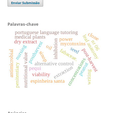
Enviar Submissão
Palavras-chave
portuguese language tutoring
clone
leaf anatomy
medical plants
power
inhibition
dry extract
nr 06
postharvest
mycotoxins
oil
nursing
seed
post-harvest
fabaceae.
antimicrobial
sinop
nutritional value
concentrations
alternative control
peanut
penitentiary
extraction
pequi
writing
viability
espinheira santa