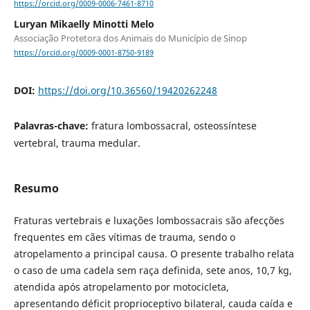
https://orcid.org/0009-0006-7461-8710
Luryan Mikaelly Minotti Melo
Associação Protetora dos Animais do Município de Sinop
https://orcid.org/0009-0001-8750-9189
DOI:
https://doi.org/10.36560/19420262248
Palavras-chave:
fratura lombossacral, osteossíntese
vertebral, trauma medular.
Resumo
Fraturas vertebrais e luxações lombossacrais são afecções
frequentes em cães vítimas de trauma, sendo o
atropelamento a principal causa. O presente trabalho relata
o caso de uma cadela sem raça definida, sete anos, 10,7 kg,
atendida após atropelamento por motocicleta,
apresentando déficit proprioceptivo bilateral, cauda caída e