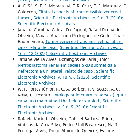
A. C. Sá, S. F. S. Moraes, M. F. R. Cruz, E. S. Marquez, C.
Calderón,
Clinical aspects of transmissible venereal
tumor
,
Scientific Electronic Archives: v. 9 n. 3 (2016):
Scientific Electronic Archives
Janaina Carolina Cabral Dall’agnol, Rafael Rocha de
Oliveira, Maiara Aparecida Rodrigues de Godoi, Thaís
Badini Vieira,
Tumor venéreo transmissível nasal em
cão - relato de caso
,
Scientific Electronic Archives: v.
16 n. 12 (2023): Scientific Electronic Archives
Tatiane Vieira Alves, Domingos de Faria Júnior,
Nefroblastoma renal em cadela SRD submetida à
nefrectomia unilateral: relato de caso
,
Scientific
Electronic Archives: v. 18 n. 6 (2025): Scientific
Electronic Archives
W. F. Fortes Júnior, R. C. A. Berber, T. V. Souza, A. C.
Rosa, I. Deconto,
Cytology pulmonary in horses (Equus
caballus) maintained the field or stabled
,
Scientific
Electronic Archives: v. 9 n. 5 (2016): Scientific
Electronic Archives
Rafaela Korb de Oliveira, Gabriel Barbosa Prieto,
Vinícius da Cruz Silva, Pedro Stoll Bavaresco, Natã
Portugal Alves, Diogo Albino de Queiroz, Eveline