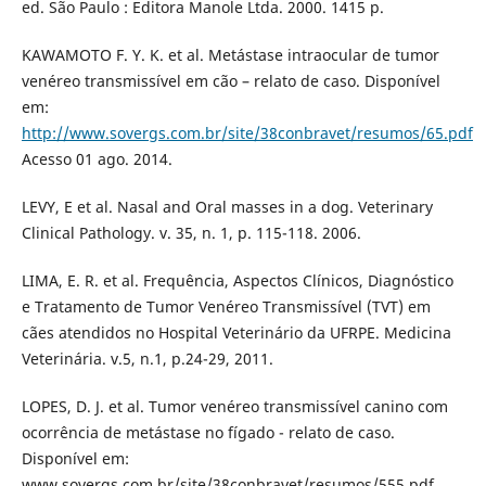
ed. São Paulo : Editora Manole Ltda. 2000. 1415 p.
KAWAMOTO F. Y. K. et al. Metástase intraocular de tumor
venéreo transmissível em cão – relato de caso. Disponível
em:
http://www.sovergs.com.br/site/38conbravet/resumos/65.pdf
Acesso 01 ago. 2014.
LEVY, E et al. Nasal and Oral masses in a dog. Veterinary
Clinical Pathology. v. 35, n. 1, p. 115-118. 2006.
LIMA, E. R. et al. Frequência, Aspectos Clínicos, Diagnóstico
e Tratamento de Tumor Venéreo Transmissível (TVT) em
cães atendidos no Hospital Veterinário da UFRPE. Medicina
Veterinária. v.5, n.1, p.24-29, 2011.
LOPES, D. J. et al. Tumor venéreo transmissível canino com
ocorrência de metástase no fígado - relato de caso.
Disponível em:
www.sovergs.com.br/site/38conbravet/resumos/555.pdf