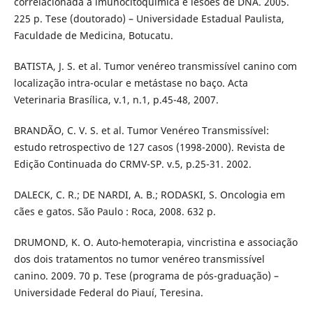
correlacionada a imunocitoquímica e lesões de DNA. 2005.
225 p. Tese (doutorado) – Universidade Estadual Paulista,
Faculdade de Medicina, Botucatu.
BATISTA, J. S. et al. Tumor venéreo transmissível canino com
localização intra-ocular e metástase no baço. Acta
Veterinaria Brasílica, v.1, n.1, p.45-48, 2007.
BRANDÃO, C. V. S. et al. Tumor Venéreo Transmissível:
estudo retrospectivo de 127 casos (1998-2000). Revista de
Edição Continuada do CRMV-SP. v.5, p.25-31. 2002.
DALECK, C. R.; DE NARDI, A. B.; RODASKI, S. Oncologia em
cães e gatos. São Paulo : Roca, 2008. 632 p.
DRUMOND, K. O. Auto-hemoterapia, vincristina e associação
dos dois tratamentos no tumor venéreo transmissível
canino. 2009. 70 p. Tese (programa de pós-graduação) –
Universidade Federal do Piauí, Teresina.