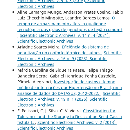
Electronic Archives: v. 9 n. 5 (2016): Scientific
Electronic Archives
Aline Camargo Mungo, Anderson Prates Coelho, Fábio
Luiz Checchio Mingotte, Leandro Borges Lemos,
O
tempo de armazenamento altera a qualidade
tecnológica dos grãos de genótipos de feijão comum?
,
Scientific Electronic Archives: v. 14 n. 4 (2021):
Scientific Electronic Archives
Ariadne Soares Meira,
Eficiência do sistema de
nebulização no conforto térmico de suínos
,
Scientific
Electronic Archives: v. 16 n. 9 (2023): Scientific
Electronic Archives
Márcia Carolina de Siqueira Paese, Felipe Thiago
Bandeira Serpa, Gabriel Henrique Penha Custódio,
Pâmela Alegranci,
Investigação de custos e tempo
médio de internações por Hipertensão no Brasil, uma
análise de dados do DATASUS, 2012-2022.
,
Scientific
Electronic Archives: v. 19 n. 1 (2026): Scientific
Electronic Archives
F. Pelissari, C. J. Silva, C. V. Vieira,
Classification for
Tolerance and the Storage to Desiccation Seed Cassia
fistula L.
,
Scientific Electronic Archives: v. 2 (2013):
Scientific Electronic Archives