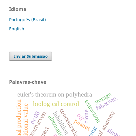
Idioma
Português (Brasil)
English
Enviar Submissão
Palavras-chave
storage
euler's theorem on polyhedra
fabaceae.
extraction
animal production
biological control
nutritional value
concentrations
leaf anatomy
clone
postharvest
nr 06
inhibition
oil
alternative control
peanut
sinop