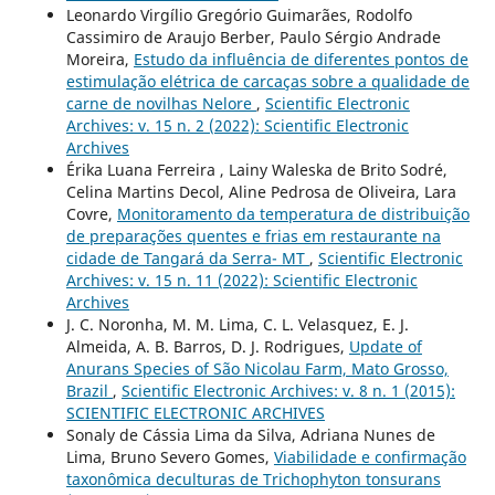
Leonardo Virgílio Gregório Guimarães, Rodolfo
Cassimiro de Araujo Berber, Paulo Sérgio Andrade
Moreira,
Estudo da influência de diferentes pontos de
estimulação elétrica de carcaças sobre a qualidade de
carne de novilhas Nelore
,
Scientific Electronic
Archives: v. 15 n. 2 (2022): Scientific Electronic
Archives
Érika Luana Ferreira , Lainy Waleska de Brito Sodré,
Celina Martins Decol, Aline Pedrosa de Oliveira, Lara
Covre,
Monitoramento da temperatura de distribuição
de preparações quentes e frias em restaurante na
cidade de Tangará da Serra- MT
,
Scientific Electronic
Archives: v. 15 n. 11 (2022): Scientific Electronic
Archives
J. C. Noronha, M. M. Lima, C. L. Velasquez, E. J.
Almeida, A. B. Barros, D. J. Rodrigues,
Update of
Anurans Species of São Nicolau Farm, Mato Grosso,
Brazil
,
Scientific Electronic Archives: v. 8 n. 1 (2015):
SCIENTIFIC ELECTRONIC ARCHIVES
Sonaly de Cássia Lima da Silva, Adriana Nunes de
Lima, Bruno Severo Gomes,
Viabilidade e confirmação
taxonômica deculturas de Trichophyton tonsurans