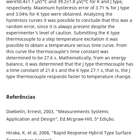
were50.4±1.1 µV/°C and 39.2±1.0 µV/°C for K and J type,
respectively. Maximum hysteresis error of 3.71 % for J type
and 3.04% for K type were obtained. Analyzing the
hysteresis curves it was possible to conclude that this was a
random error, since it is always present despite the
experimenter’s level of caution. Submitting the K type
thermocouple to a step temperature excitation it was
possible to obtain a temperature versus time curve. From
this curve the thermocouple’s time constant was
determined to be 27.6 s. Mathematically, from an energy
balance, it was determined that the J type thermocouple has
a time constant of 21.8 s and the K type 27.1 s, that is, the J
type thermocouple responds faster to temperature change.
Referências
Doebelin, Ernest, 2003, “Measurements Systems:
Application and Design”, Ed.Mcgraw-Hill, 5ª Edição.
Hiraka, K. et al, 2008, “Rapid Response Hybrid Type Surface