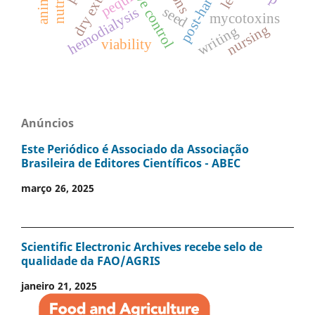
post-harvest
dry extract
pequi
seed
hemodialysis
mycotoxins
nursing
writing
viability
Anúncios
Este Periódico é Associado da Associação
Brasileira de Editores Científicos - ABEC
março 26, 2025
Scientific Electronic Archives recebe selo de
qualidade da FAO/AGRIS
janeiro 21, 2025