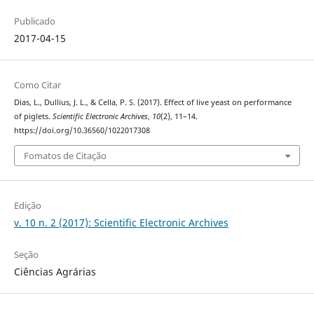
Publicado
2017-04-15
Como Citar
Dias, L., Dullius, J. L., & Cella, P. S. (2017). Effect of live yeast on performance
of piglets.
Scientific Electronic Archives
,
10
(2), 11–14.
https://doi.org/10.36560/1022017308
Fomatos de Citação
Edição
v. 10 n. 2 (2017): Scientific Electronic Archives
Seção
Ciências Agrárias