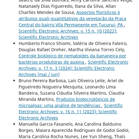
Natanaely Dias Figueredo, Itana da Silva, Allan
Charlles Mendes de Sousa,
Aspectos florísticos e
atributos quali-quantitativos da vegetação da Praça
Central do bairro Vila Permanente em Tucuruí- PA
,
Scientific Electronic Archives: v. 15 n. 10 (2022):
Scientific Electronic Archives
Humberto Franco Shiomi, Valéria de Oliveira Faleiro,
Douglas Rafael Dreher, Martha Viviana Torres Cely,
Controle biológico de nematoides da bananeira por
bactérias produtoras de auxina
,
Scientific Electronic
Archives: v. 17 n. 3 (2024): Scientific Electronic
Archives (mai / jun)
Bruno Pereira Barbosa, Laís Oliveira Leite, Ariel de
Figueiredo Nogueira Mesquita, Leonardo Lima
Bandeira, Suzana Cláudia Silveira Martins, Claudia
Miranda Martins,
Produtos biotecnológicos de
microalgas: uma análise de tendências
,
Scientific
Electronic Archives: v. 16 n. 11 (2023): Scientific
Electronic Archives
Manuella Garcia Fasanelo, Ana Carolina Balduino
Borges, Maiara Aparecida Rodrigues de Godoi Godoi,
Maria Carolina Rocha Nunes, Lee Yun Sheng, Thaís