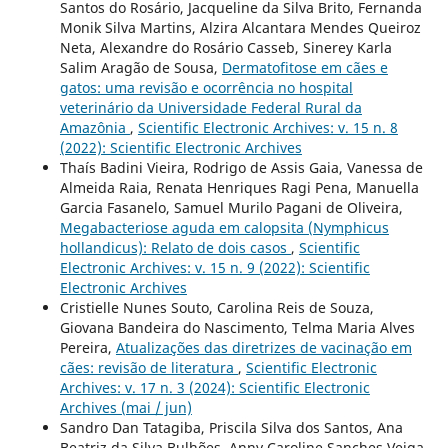
Santos do Rosário, Jacqueline da Silva Brito, Fernanda
Monik Silva Martins, Alzira Alcantara Mendes Queiroz
Neta, Alexandre do Rosário Casseb, Sinerey Karla
Salim Aragão de Sousa,
Dermatofitose em cães e
gatos: uma revisão e ocorrência no hospital
veterinário da Universidade Federal Rural da
Amazônia
,
Scientific Electronic Archives: v. 15 n. 8
(2022): Scientific Electronic Archives
Thaís Badini Vieira, Rodrigo de Assis Gaia, Vanessa de
Almeida Raia, Renata Henriques Ragi Pena, Manuella
Garcia Fasanelo, Samuel Murilo Pagani de Oliveira,
Megabacteriose aguda em calopsita (Nymphicus
hollandicus): Relato de dois casos
,
Scientific
Electronic Archives: v. 15 n. 9 (2022): Scientific
Electronic Archives
Cristielle Nunes Souto, Carolina Reis de Souza,
Giovana Bandeira do Nascimento, Telma Maria Alves
Pereira,
Atualizações das diretrizes de vacinação em
cães: revisão de literatura
,
Scientific Electronic
Archives: v. 17 n. 3 (2024): Scientific Electronic
Archives (mai / jun)
Sandro Dan Tatagiba, Priscila Silva dos Santos, Ana
Beatriz da Silva Bulhões, Anny Caroline Sanches Veiga,