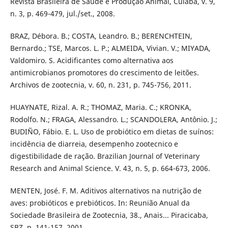
Revista Brasileira de Saúde e Produção Animal, Cuiabá, v. 9,
n. 3, p. 469-479, jul./set., 2008.
BRAZ, Débora. B.; COSTA, Leandro. B.; BERENCHTEIN,
Bernardo.; TSE, Marcos. L. P.; ALMEIDA, Vivian. V.; MIYADA,
Valdomiro. S. Acidificantes como alternativa aos
antimicrobianos promotores do crescimento de leitões.
Archivos de zootecnia, v. 60, n. 231, p. 745-756, 2011.
HUAYNATE, Rizal. A. R.; THOMAZ, Maria. C.; KRONKA,
Rodolfo. N.; FRAGA, Alessandro. L.; SCANDOLERA, Antônio. J.;
BUDIÑO, Fábio. E. L. Uso de probiótico em dietas de suínos:
incidência de diarreia, desempenho zootecnico e
digestibilidade de ração. Brazilian Journal of Veterinary
Research and Animal Science. V. 43, n. 5, p. 664-673, 2006.
MENTEN, José. F. M. Aditivos alternativos na nutrição de
aves: probióticos e prebióticos. In: Reunião Anual da
Sociedade Brasileira de Zootecnia, 38., Anais... Piracicaba,
SBZ, p. 141-157, 2001.