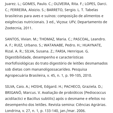
Juarez. L.; GOMES, Paulo. C.; OLIVEIRA, Rita. F.; LOPES, Darci.
C.; FERREIRA, Aloizio. S.; BARRETO, Sergio. L. T. Tabelas
brasileiras para aves e suínos: composição de alimentos e
exigências nutricionais. 3 ed., Viçosa: UFV, Departamento de
Zootecnia, 2011.
SANTOS, Vivian. M.; THOMAZ, Maria. C.; PASCOAL, Leandro.
A. F.; RUIZ, Urbano. S.; WATANABE, Pedro. H.; HUAYNATE,
Rizal. A. R.; SILVA, Susana. Z.; FARIA, Henrique. G.
Digestibilidade, desempenho e características
morfofisiológicas do trato digestório de leitões desmamados
sob dietas com mananoligossacarídeo. Pesquisa
Agropecuária Brasileira, v. 45, n. 1, p. 99-105, 2010.
SILVA, Caio. A.; HOSHI, Edgard. H.; PACHECO, Graziela. D.;
BRIGANÓ, Marcus. V. Avaliação de probióticos (Pediococcus
acidilactici e Bacillus subtilis) após o desmame e efeitos no
desempenho dos leitões. Revista semina: Ciências Agrárias.
Londrina, v. 27, n. 1, p. 133-140, jan./mar. 2006.