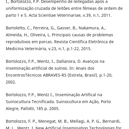
I., Bortolozzo, F.P. Desempenho de leitegadas após a
uniformização cruzada de leitões entre fêmeas de ordem de
parto 1 e 5. Acta Scientiae Veterinariae, v.39, n.1, 2011.
Bortoletto, C., Ferreira, G., Gasser, B., Nakamura, A.,
Almeida, H., Oliveira, L. Principais causas de problemas
reprodutivos em porcas. Revista Científica Eletrônica de
Medicina Veterinária, v.23, n.1, p.1-22, 2015.
Bortolozzo, F.P., Wentz, I., Dallanora, D. Avanços na
inseminação artificial de suínos. In: Anais dos
EncontrosTécnicos ABRAVES-RS (Estrela, Brasil). p.1-20,
2002.
Bortolozzo, F.P., Wentz I., Inseminação Artifical na
Suinocultura Tecnificada. Suinocultura em Ação, Porto
Alegre, Pallotti, 185 p. 2005.
Bortolozzo, F. P., Menegat, M. B., Mellagi, A. P. G., Bernardi,
M. L., Wentz, I. New Artificial Insemination Technologies for