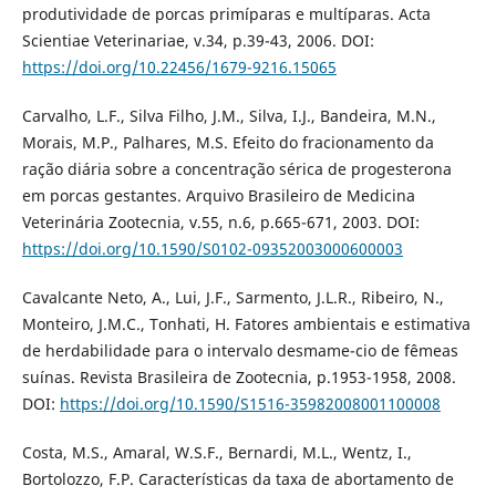
produtividade de porcas primíparas e multíparas. Acta
Scientiae Veterinariae, v.34, p.39-43, 2006. DOI:
https://doi.org/10.22456/1679-9216.15065
Carvalho, L.F., Silva Filho, J.M., Silva, I.J., Bandeira, M.N.,
Morais, M.P., Palhares, M.S. Efeito do fracionamento da
ração diária sobre a concentração sérica de progesterona
em porcas gestantes. Arquivo Brasileiro de Medicina
Veterinária Zootecnia, v.55, n.6, p.665-671, 2003. DOI:
https://doi.org/10.1590/S0102-09352003000600003
Cavalcante Neto, A., Lui, J.F., Sarmento, J.L.R., Ribeiro, N.,
Monteiro, J.M.C., Tonhati, H. Fatores ambientais e estimativa
de herdabilidade para o intervalo desmame-cio de fêmeas
suínas. Revista Brasileira de Zootecnia, p.1953-1958, 2008.
DOI:
https://doi.org/10.1590/S1516-35982008001100008
Costa, M.S., Amaral, W.S.F., Bernardi, M.L., Wentz, I.,
Bortolozzo, F.P. Características da taxa de abortamento de