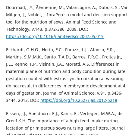
Dourmad, J.Y., Ã‰tienne, M., Valancogne, A., Dubois, S., Van
Milgen, J., Noblet, J. InraPorc: a model and decision support
tool for the nutrition of sows. Animal Feed Science and
Technology, v.143, p.372-386, 2008. DOI:
https://doi.org/10.1016/j.anifeedsci.2007.05.019
Eckhardt, O.H.O., Horta, F.C., Parazzi, L.J., Afonso, E.R.,
Martins, S.M.M.K., Santo, T.A.D., Barros, F.R.O., Freitas Jr.,
J.E., Renno, F.P., Visintin, J.A., Moretti, A.S. Differences in
maternal plane of nutrition and body condition during late
gestation coupled with estrus synchronization at weaning
do not result in differences in embryonic development at 4
days of gestation. Journal of Animal Science, v.91, p.3436-
3444, 2013. DOI:
https://doi.org/10.2527/jas.2012-5218
Eissen, J.J., Apeldoorn, E.J., Kanis, E., Vertegen, M.W.A., de
Greef K.H. The importance of a high feed intake during
lactation of primiparous sows nursing large litters. Journal