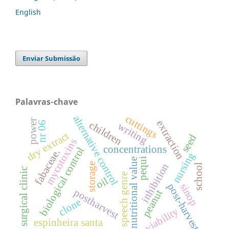
English
Enviar Submissão
Palavras-chave
cuttings
alternative control
power
extraction
children
nr 06
writing
dry extract
seed
mycotoxins
concentrations
biological control
fabaceae.
nursing
pequi
nutritional value
storage
inhibition
school
surgical clinic
speech genre
oil
post-harvest
sinop
postharvest
peanut
clone
viability
espinheira santa