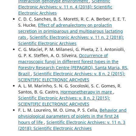
interaction genotype environment
,
Scientific
Electronic Archives: v. 11 n. 4 (2018): Scientific
Electronic Archives
C. D. C. Sanches, B. S. Moretti, R. C. A. Berber, E. E. T.
S. Hucke,
Effect of adrenalectomy on prolactin
secretion in primiparous and multiparous lactating
rats
,
Scientific Electronic Archives: v. 11 n. 2 (2018):
Scientific Electronic Archives
C. G. Maciel, P. M. Milanesi, G. Piveta, Z. I. Antoniolli,
G. P. K. Steffen, A. O. Silveira,
Occurrence of
macroscopic fungi in different forest types in the
Forestry Research Centre (FEPAGRO), Santa Maria, RS,
Brazil
,
Scientific Electronic Archives: v. 8 n. 2 (2015):
SCIENTIFIC ELECTRONIC ARCHIVES
A. L. M. Marinho, S. N. G. Socoloski, S. C. Gomes, R.
Santos, B. G. Castro,
Hormonetherapy in mare
,
Scientific Electronic Archives: v. 8 n. 2 (2015):
SCIENTIFIC ELECTRONIC ARCHIVES
F. L. M. Loureiro, M. O. Lima, P. S. Cella,
Behavior and
physiological parameters of piglets in the first 24
hours of life
,
Scientific Electronic Archives: v. 11 n. 3
(2018): Scientific Electronic Archives