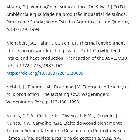
Moura, D.J. Ventilação na suinocultura. In: Silva, I.J.O (Ed.)
Ambiência e qualidade na produção industrial de suínos.
Piracicaba: Fundação de Estudos Agrários Luiz de Queiroz,
p.149-179, 1999.
Nienaber, J.A., Hahn, L.G., Yen, J.T. Thermal environment
effects on growingfinishing swine, Part I-Growth, feed
intake and heat production. Transaction of the ASAE, v.30,
n.6, p.1772-1775, 1987. DOI:
https://doi.org/10.13031/2013.30635
Noblet, J., Etienne, M., Dourmad J.Y. Energetic efficiency of
milk production. The lactating sow. Wageningen:
Wageningen Pers, p.113-130, 1998.
Nunes, C.G.V., Costa, E.P., Oliveira, R.F.M.., Donzele, J.L.,
Nunes, R.V., Carvalho, G.R. Efeito do Acondicionamento
Térmico Ambiental sobre o Desempenho Reprodutivo da
Fêmea Suína. Revista Brasileira de Zootecnia. v.32, n.4,