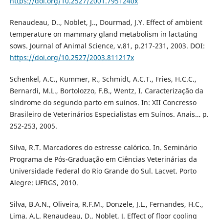
https://doi.org/10.2527/2001.7951240x
Renaudeau, D.., Noblet, J.., Dourmad, J.Y. Effect of ambient
temperature on mammary gland metabolism in lactating
sows. Journal of Animal Science, v.81, p.217-231, 2003. DOI:
https://doi.org/10.2527/2003.811217x
Schenkel, A.C., Kummer, R., Schmidt, A.C.T., Fries, H.C.C.,
Bernardi, M.L., Bortolozzo, F.B., Wentz, I. Caracterização da
síndrome do segundo parto em suínos. In: XII Concresso
Brasileiro de Veterinários Especialistas em Suínos. Anais… p.
252-253, 2005.
Silva, R.T. Marcadores do estresse calórico. In. Seminário
Programa de Pós-Graduação em Ciências Veterinárias da
Universidade Federal do Rio Grande do Sul. Lacvet. Porto
Alegre: UFRGS, 2010.
Silva, B.A.N., Oliveira, R.F.M., Donzele, J.L., Fernandes, H.C.,
Lima, A.L. Renaudeau, D., Noblet, J. Effect of floor cooling