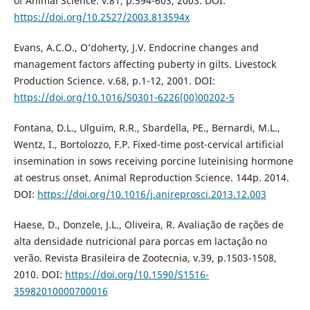
of Animal Science. v.81, p.594-603, 2003. DOI:
https://doi.org/10.2527/2003.813594x
Evans, A.C.O., O’doherty, J.V. Endocrine changes and
management factors affecting puberty in gilts. Livestock
Production Science. v.68, p.1-12, 2001. DOI:
https://doi.org/10.1016/S0301-6226(00)00202-5
Fontana, D.L., Ulguim, R.R., Sbardella, PE., Bernardi, M.L.,
Wentz, I., Bortolozzo, F.P. Fixed-time post-cervical artificial
insemination in sows receiving porcine luteinising hormone
at oestrus onset. Animal Reproduction Science. 144p. 2014.
DOI:
https://doi.org/10.1016/j.anireprosci.2013.12.003
Haese, D., Donzele, J.L., Oliveira, R. Avaliação de rações de
alta densidade nutricional para porcas em lactação no
verão. Revista Brasileira de Zootecnia, v.39, p.1503-1508,
2010. DOI:
https://doi.org/10.1590/S1516-
35982010000700016