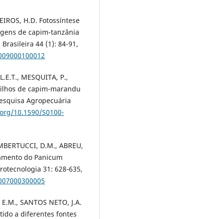
EIROS, H.D. Fotossíntese
agens de capim-tanzânia
Brasileira 44 (1): 84-91,
2009000100012
 L.E.T., MESQUITA, P.,
filhos de capim-marandu
Pesquisa Agropecuária
.org/10.1590/S0100-
AMBERTUCCI, D.M., ABREU,
lhamento do Panicum
rotecnologia 31: 628‑635,
2007000300005
, E.M., SANTOS NETO, J.A.
ido a diferentes fontes