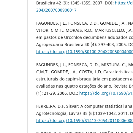
Brasileira 42 (9): 1345-1355, 2007. DOI:
https://
204X2007000900017
FAGUNDES, J.L., FONSECA, D.D., GOMIDE, J.A., 
VITOR, C.M.T., MORAIS, R.D., MARTUSCELLO, J.A
em pastos de Urochloa decumbens adubados co
Agropecuária Brasileira 40 (4): 397-403, 2005. D
https://doi.org/10.1590/S0100-204X2005000400
FAGUNDES, J.L., FONSECA, D. D., MISTURA, C., M
C.M.T., GOMIDE, J.A., COSTA, L.D. Característica
estruturais do capim-braquiária em pastagem 
avaliadas nas quatro estações do ano. Revista Br
(1): 21-29, 2006. DOI:
https://doi.org/10.1590/
FERREIRA, D.F. Sisvar: A computer statistical ana
Agrotecnologia, Lavras 35 (6):1039-1042, 2011. D
https://doi.org/10.1590/S1413-70542011000600