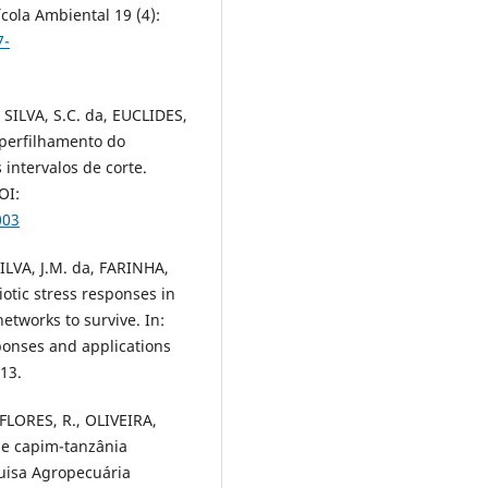
ícola Ambiental 19 (4):
7-
SILVA, S.C. da, EUCLIDES,
 perfilhamento do
intervalos de corte.
OI:
003
ILVA, J.M. da, FARINHA,
iotic stress responses in
etworks to survive. In:
sponses and applications
013.
FLORES, R., OLIVEIRA,
de capim-tanzânia
uisa Agropecuária