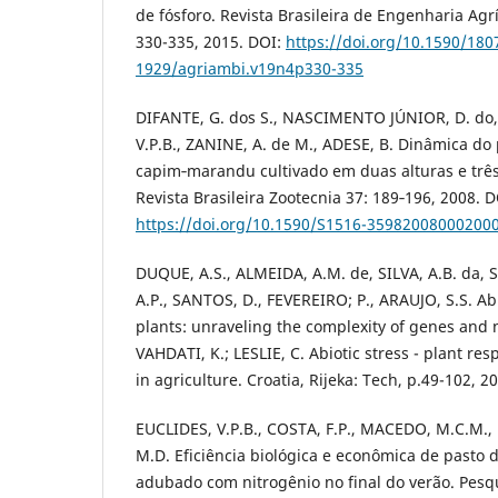
de fósforo. Revista Brasileira de Engenharia Agr
330-335, 2015. DOI:
https://doi.org/10.1590/180
1929/agriambi.v19n4p330-335
DIFANTE, G. dos S., NASCIMENTO JÚNIOR, D. do, 
V.P.B., ZANINE, A. de M., ADESE, B. Dinâmica do
capim‑marandu cultivado em duas alturas e três 
Revista Brasileira Zootecnia 37: 189‑196, 2008. D
https://doi.org/10.1590/S1516-35982008000200
DUQUE, A.S., ALMEIDA, A.M. de, SILVA, A.B. da, S
A.P., SANTOS, D., FEVEREIRO; P., ARAUJO, S.S. Ab
plants: unraveling the complexity of genes and n
VAHDATI, K.; LESLIE, C. Abiotic stress - plant re
in agriculture. Croatia, Rijeka: Tech, p.49-102, 2
EUCLIDES, V.P.B., COSTA, F.P., MACEDO, M.C.M., 
M.D. Eficiência biológica e econômica de pasto 
adubado com nitrogênio no final do verão. Pesq