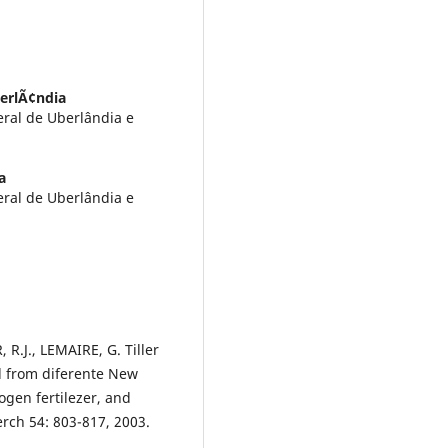
erlÃ¢ndia
eral de Uberlândia e
a
eral de Uberlândia e
.J., LEMAIRE, G. Tiller
d from diferente New
rogen fertilezer, and
serch 54: 803-817, 2003.