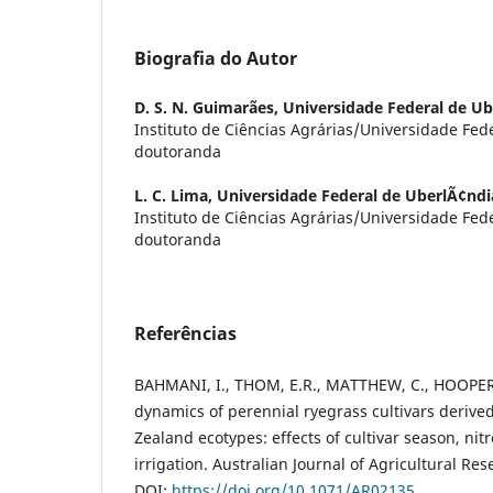
Biografia do Autor
D. S. N. Guimarães,
Universidade Federal de Ub
Instituto de Ciências Agrárias/Universidade Fed
doutoranda
L. C. Lima,
Universidade Federal de UberlÃ¢ndi
Instituto de Ciências Agrárias/Universidade Fed
doutoranda
Referências
BAHMANI, I., THOM, E.R., MATTHEW, C., HOOPER, R
dynamics of perennial ryegrass cultivars derive
Zealand ecotypes: effects of cultivar season, nit
irrigation. Australian Journal of Agricultural Re
DOI:
https://doi.org/10.1071/AR02135