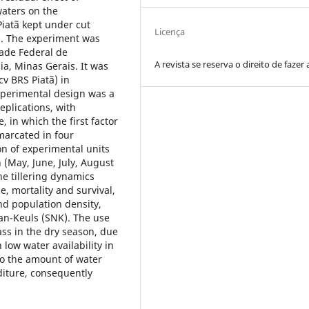
waters on the
Piatã kept under cut
Licença
n. The experiment was
dade Federal de
A revista se reserva o direito de fazer 
ia, Minas Gerais. It was
cv BRS Piatã) in
xperimental design was a
eplications, with
, in which the first factor
emarcated in four
n of experimental units
 (May, June, July, August
e tillering dynamics
, mortality and survival,
and population density,
n-Keuls (SNK). The use
rass in the dry season, due
low water availability in
 to the amount of water
diture, consequently