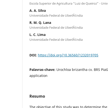
Escola Superior de Agricultura “Luiz de Queiroz” - Uni
A. A. Silva
Universidade Federal de UberlÃ¢ndia
R. M. Q. Lana
Universidade Federal de UberlÃ¢ndia
L. C. Lima
Universidade Federal de UberlÃ¢ndia
DOI:
https://doi.org/10.36560/1232019705
Palavras-chave:
Urochloa brizantha cv. BRS Piatã
application
Resumo
The objective of this study was to determine the 