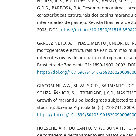
FLORES, R. S., EUCLIDES, V.P.B., ABRÃO, M.P.C.,
G.D.S., BARBOSA, R.A. Desempenho animal, pro
características estruturais dos capins marandu
intensidades de pastejo. Revista Brasileira de Zo
2008. DOI:
https://doi.org/10.1590/S1516-3598
GARCEZ NETO, A.F.; NASCIMENTO JÚNIOR, D.; RE
morfogênicas e estruturais de Panicum maxim
diferentes níveis de adubação nitrogenada e altu
Brasileira de Zootecnia 31: 1890-1900. 2002. DOI
https://doi.org/10.1590/S1516-35982002000800
GIACOMINI, A.A., SILVA, S.C.D., SARMENTO, D.O.D
SOUZA JÃšNIOR, S.J., TRINDADE, J.K.D., NASCIM
Growth of marandu palisadegrass subjected to st
stocking. Scientia Agricola 66 (6): 733-741, 2009.
https://doi.org/10.1590/S0103-90162009000600
HOESCHL, A.R., DO CANTO, M.W., BONA FILHO, A
de forragem e perfilhamento em pastos de cap