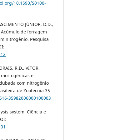
doi.org/10.1590/S0100-
NASCIMENTO JÚNIOR, D.D.,
. Acúmulo de forragem
m nitrogênio. Pesquisa
OI:
012
ORAIS, R.D., VITOR,
s morfogênicas e
adubada com nitrogênio
asileira de Zootecnia 35
S1516-35982006000100003
lysis system. Ciência e
OI:
001