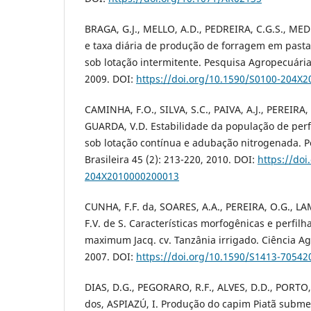
BRAGA, G.J., MELLO, A.D., PEDREIRA, C.G.S., MED
e taxa diária de produção de forragem em past
sob lotação intermitente. Pesquisa Agropecuária 
2009. DOI:
https://doi.org/10.1590/S0100-204X
CAMINHA, F.O., SILVA, S.C., PAIVA, A.J., PEREIRA,
GUARDA, V.D. Estabilidade da população de per
sob lotação contínua e adubação nitrogenada. 
Brasileira 45 (2): 213-220, 2010. DOI:
https://doi
204X2010000200013
CUNHA, F.F. da, SOARES, A.A., PEREIRA, O.G., L
F.V. de S. Características morfogênicas e perfi
maximum Jacq. cv. Tanzânia irrigado. Ciência Ag
2007. DOI:
https://doi.org/10.1590/S1413-7054
DIAS, D.G., PEGORARO, R.F., ALVES, D.D., PORTO
dos, ASPIAZÚ, I. Produção do capim Piatã submet