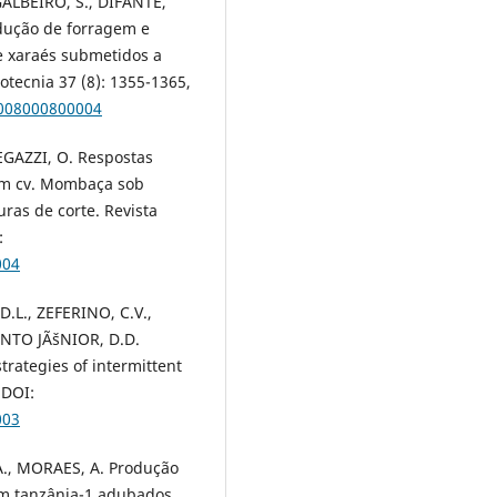
 GALBEIRO, S., DIFANTE,
dução de forragem e
 e xaraés submetidos a
otecnia 37 (8): 1355-1365,
2008000800004
GAZZI, O. Respostas
um cv. Mombaça sob
ras de corte. Revista
:
004
.L., ZEFERINO, C.V.,
ENTO JÃšNIOR, D.D.
rategies of intermittent
 DOI:
003
., MORAES, A. Produção
im tanzânia-1 adubados