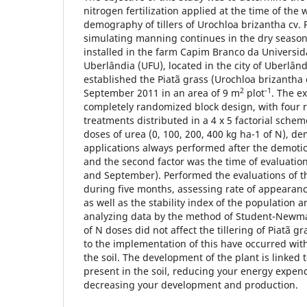
nitrogen fertilization applied at the time of the 
demography of tillers of Urochloa brizantha cv. 
simulating manning continues in the dry seaso
installed in the farm Capim Branco da Universi
Uberlândia (UFU), located in the city of Uberlând
established the Piatã grass (Urochloa brizantha 
2
-1
September 2011 in an area of 9 m
plot
. The e
completely randomized block design, with four r
treatments distributed in a 4 x 5 factorial scheme
doses of urea (0, 100, 200, 400 kg ha-1 of N), d
applications always performed after the demotio
and the second factor was the time of evaluation
and September). Performed the evaluations of th
during five months, assessing rate of appearance
as well as the stability index of the population 
analyzing data by the method of Student-Newma
of N doses did not affect the tillering of Piatã g
to the implementation of this have occurred with 
the soil. The development of the plant is linked
present in the soil, reducing your energy expen
decreasing your development and production.