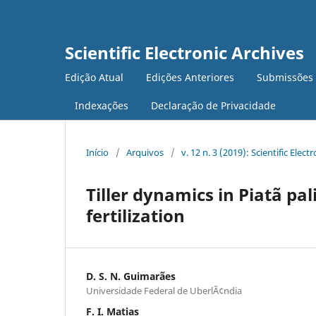
Scientific Electronic Archives
Edição Atual
Edições Anteriores
Submissões
Indexações
Declaração de Privacidade
Início
/
Arquivos
/
v. 12 n. 3 (2019): Scientific Elect
Tiller dynamics in Piatã pa
fertilization
D. S. N. Guimarães
Universidade Federal de UberlÃ¢ndia
F. I. Matias