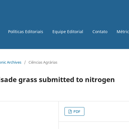
Políticas Editoriais
Equipe Editorial
Contato
Métri
ronic Archives
/
Ciências Agrárias
lisade grass submitted to nitrogen
PDF