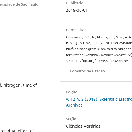
Publicado
versidade de São Paulo
2019-06-01
Como Citar
Guimarães, D. S. N., Matias, F. I., Silva, A. A
R. M. Q., & Lima, L. C. (2019). Tiller dynamic
Piatã palisade grass submitted to nitrogen
fertilization.
Scientific Electronic Archives
,
12
39. https://doi.org/10.36560/1232019705
Fomatos de Citação
, nitrogen, time of
Edição
v. 12 n. 3 (2019): Scientific Electr
Archives
Seção
Ciências Agrárias
residual effect of