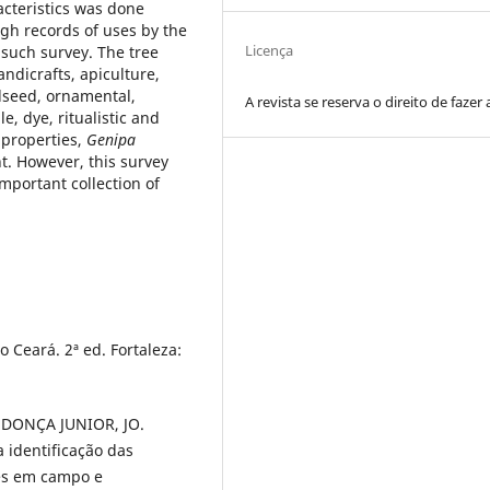
acteristics was done
gh records of uses by the
Licença
such survey. The tree
ndicrafts, apiculture,
ilseed, ornamental,
A revista se reserva o direito de fazer 
le, dye, ritualistic and
 properties,
Genipa
nt. However, this survey
mportant collection of
 Ceará. 2ª ed. Fortaleza:
NDONÇA JUNIOR, JO.
 identificação das
ies em campo e