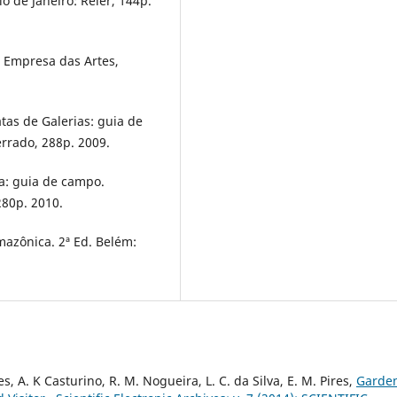
o de Janeiro: Reler, 144p.
: Empresa das Artes,
tas de Galerias: guia de
rrado, 288p. 2009.
ia: guia de campo.
280p. 2010.
mazônica. 2ª Ed. Belém:
es, A. K Casturino, R. M. Nogueira, L. C. da Silva, E. M. Pires,
Garde