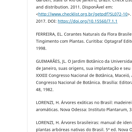
and distribution. 2011. DisponÃ­vel em:
<
http://www.checklist.org.br/getpdf?SL072-10
>.
2017. DOI:
https://doi.org/10.15560/7.1.1
FERREIRA, EL. Corantes Naturais da Flora Brasile
Tingimento com Plantas. Curitiba: Optagraf Edito
1998.
GUIMARÃES, JL. O Jardim Botânico da Universida
de Janeiro, suas origens, sua implantação e seu
XXXIII Congresso Nacional de Botânica, Maceió, 
Congresso Nacional de Botânica. Brasília: Edito
48, 1982.
LORENZI, H. Árvores exóticas no Brasil: madeire
aromáticas. Nova Odessa: Instituto Plantarum, 3
LORENZI, H. Árvores brasileiras: manual de ident
plantas arbóreas nativas do Brasil. 5ª ed. Nova O