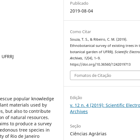
Publicado
2019-08-04
Como Citar
Souza, T. S., & Ribeiro, C. M. (2019).
Ethnobotanical survey of existing trees in 
botanical garden of UFRRJ.
Scientific Electro
, UFRRJ
Archives
,
12
(4), 1–9.
https://doi.org/10.36560/1242019713
Fomatos de Citação
Edição
 rescue popular knowledge
plant materials used by
v. 12 n. 4 (2019): Scientific Electr
s, but also to contribute
Archives
ion of natural resources.
aims to produce a survey
Seção
ledonous tree species in
Ciências Agrárias
y of Rio de Janeiro