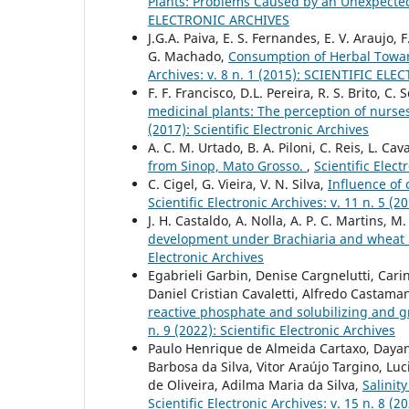
Plants: Problems Caused by an Unexpected
ELECTRONIC ARCHIVES
J.G.A. Paiva, E. S. Fernandes, E. V. Araujo, F
G. Machado,
Consumption of Herbal Toward
Archives: v. 8 n. 1 (2015): SCIENTIFIC E
F. F. Francisco, D.L. Pereira, R. S. Brito, C.
medicinal plants: The perception of nurse
(2017): Scientific Electronic Archives
A. C. M. Urtado, B. A. Piloni, C. Reis, L. Cav
from Sinop, Mato Grosso.
,
Scientific Elect
C. Cigel, G. Vieira, V. N. Silva,
Influence of 
Scientific Electronic Archives: v. 11 n. 5 (2
J. H. Castaldo, A. Nolla, A. P. C. Martins, M
development under Brachiaria and wheat
Electronic Archives
Egabrieli Garbin, Denise Cargnelutti, Cari
Daniel Cristian Cavaletti, Alfredo Castama
reactive phosphate and solubilizing and
n. 9 (2022): Scientific Electronic Archives
Paulo Henrique de Almeida Cartaxo, Dayan
Barbosa da Silva, Vitor Araújo Targino, Lu
de Oliveira, Adilma Maria da Silva,
Salinit
Scientific Electronic Archives: v. 15 n. 8 (2