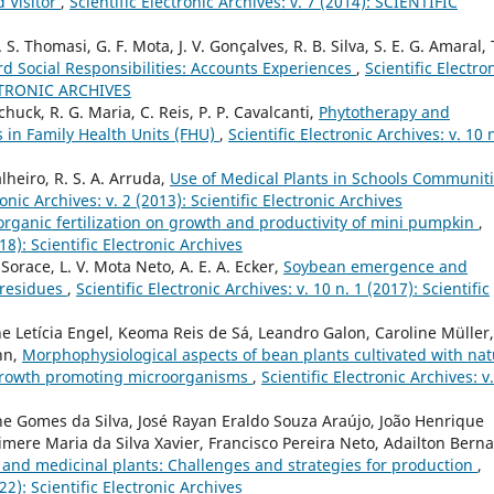
 Visitor
,
Scientific Electronic Archives: v. 7 (2014): SCIENTIFIC
. S. Thomasi, G. F. Mota, J. V. Gonçalves, R. B. Silva, S. E. G. Amaral, 
 Social Responsibilities: Accounts Experiences
,
Scientific Electro
LECTRONIC ARCHIVES
 Schuck, R. G. Maria, C. Reis, P. P. Cavalcanti,
Phytotherapy and
s in Family Health Units (FHU)
,
Scientific Electronic Archives: v. 10 
alheiro, R. S. A. Arruda,
Use of Medical Plants in Schools Communit
ronic Archives: v. 2 (2013): Scientific Electronic Archives
organic fertilization on growth and productivity of mini pumpkin
,
018): Scientific Electronic Archives
. Sorace, L. V. Mota Neto, A. E. A. Ecker,
Soybean emergence and
 residues
,
Scientific Electronic Archives: v. 10 n. 1 (2017): Scientific
ne Letícia Engel, Keoma Reis de Sá, Leandro Galon, Caroline Müller,
nn,
Morphophysiological aspects of bean plants cultivated with nat
 growth promoting microorganisms
,
Scientific Electronic Archives: v
e Gomes da Silva, José Rayan Eraldo Souza Araújo, João Henrique
cimere Maria da Silva Xavier, Francisco Pereira Neto, Adailton Bern
y and medicinal plants: Challenges and strategies for production
,
022): Scientific Electronic Archives