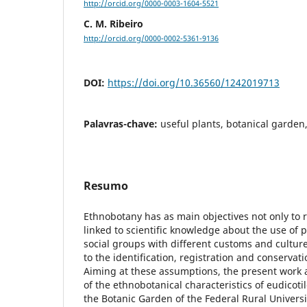
http://orcid.org/0000-0003-1604-5521
C. M. Ribeiro
http://orcid.org/0000-0002-5361-9136
DOI:
https://doi.org/10.36560/1242019713
Palavras-chave:
useful plants, botanical garden
Resumo
Ethnobotany has as main objectives not only to
linked to scientific knowledge about the use of 
social groups with different customs and culture
to the identification, registration and conservat
Aiming at these assumptions, the present work 
of the ethnobotanical characteristics of eudicoti
the Botanic Garden of the Federal Rural Universit