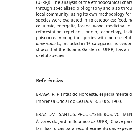
(UFRRJ). The analysis of the ethnobotanical char
through specialized bibliography and also throu
local community, using its own methodology for 
species were evaluated in 18 categories: food, ha
cellulosic, energetic, forage, wood, medicinal, o
reforestation, repellent, tannin, technology, texti
poisonous. Among the species with more useful
americana
L., included in 16 categories, is evide
shows that the Botanic Garden of UFRRJ has an i
useful species
Referências
BRAGA, R. Plantas do Nordeste, especialmente do
Imprensa Oficial do Ceará, v. 8, 540p. 1960.
BRAZ, DM., SANTOS, PRO., CYSNEIROS, VC., ME
Árvores do Jardim Botânico da UFRRJ. Chave para
famílias, dicas para reconhecimento das espéc