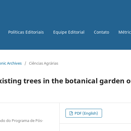
Políticas Editoriais
Equipe Editorial
Contato
Métri
ronic Archives
/
Ciências Agrárias
isting trees in the botanical garden o
PDF (English)
ando do Programa de Pós-