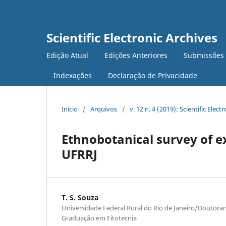
Scientific Electronic Archives
Edição Atual
Edições Anteriores
Submissões
Indexações
Declaração de Privacidade
Início
/
Arquivos
/
v. 12 n. 4 (2019): Scientific Elect
Ethnobotanical survey of ex
UFRRJ
T. S. Souza
Universidade Federal Rural do Rio de Janeiro/Doutor
Graduação em Fitotecnia