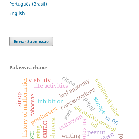
Português (Brasil)
English
Enviar Submissão
Palavras-chave
clone
viability
nutritional value
leaf anatomy
history of mathematics
life activities
concentrations
sinop
fabaceae.
storage
pequi
inhibition
alternative control
postharvest
seed
extraction
nr 06
post-harvest
mycotoxins
oil
dry extract
nursing
peanut
children
power
writing