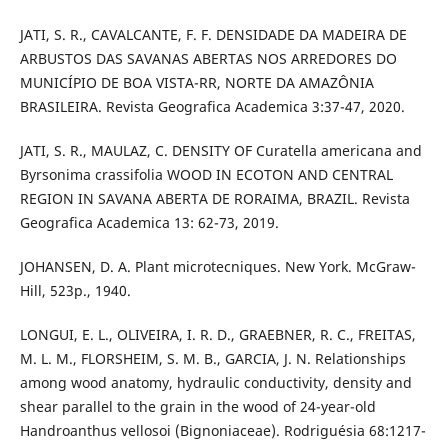
JATI, S. R., CAVALCANTE, F. F. DENSIDADE DA MADEIRA DE
ARBUSTOS DAS SAVANAS ABERTAS NOS ARREDORES DO
MUNICÍPIO DE BOA VISTA-RR, NORTE DA AMAZÔNIA
BRASILEIRA. Revista Geografica Academica 3:37-47, 2020.
JATI, S. R., MAULAZ, C. DENSITY OF Curatella americana and
Byrsonima crassifolia WOOD IN ECOTON AND CENTRAL
REGION IN SAVANA ABERTA DE RORAIMA, BRAZIL. Revista
Geografica Academica 13: 62-73, 2019.
JOHANSEN, D. A. Plant microtecniques. New York. McGraw-
Hill, 523p., 1940.
LONGUI, E. L., OLIVEIRA, I. R. D., GRAEBNER, R. C., FREITAS,
M. L. M., FLORSHEIM, S. M. B., GARCIA, J. N. Relationships
among wood anatomy, hydraulic conductivity, density and
shear parallel to the grain in the wood of 24-year-old
Handroanthus vellosoi (Bignoniaceae). Rodriguésia 68:1217-