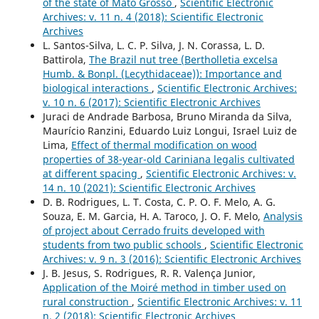
of the state of Mato Grosso
,
Scientific Electronic
Archives: v. 11 n. 4 (2018): Scientific Electronic
Archives
L. Santos-Silva, L. C. P. Silva, J. N. Corassa, L. D.
Battirola,
The Brazil nut tree (Bertholletia excelsa
Humb. & Bonpl. (Lecythidaceae)): Importance and
biological interactions
,
Scientific Electronic Archives:
v. 10 n. 6 (2017): Scientific Electronic Archives
Juraci de Andrade Barbosa, Bruno Miranda da Silva,
Maurício Ranzini, Eduardo Luiz Longui, Israel Luiz de
Lima,
Effect of thermal modification on wood
properties of 38-year-old Cariniana legalis cultivated
at different spacing
,
Scientific Electronic Archives: v.
14 n. 10 (2021): Scientific Electronic Archives
D. B. Rodrigues, L. T. Costa, C. P. O. F. Melo, A. G.
Souza, E. M. Garcia, H. A. Taroco, J. O. F. Melo,
Analysis
of project about Cerrado fruits developed with
students from two public schools
,
Scientific Electronic
Archives: v. 9 n. 3 (2016): Scientific Electronic Archives
J. B. Jesus, S. Rodrigues, R. R. Valença Junior,
Application of the Moiré method in timber used on
rural construction
,
Scientific Electronic Archives: v. 11
n. 2 (2018): Scientific Electronic Archives