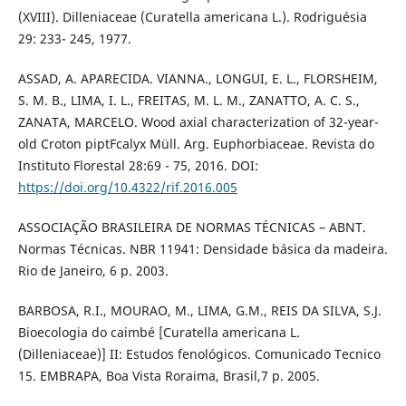
(XVIII). Dilleniaceae (Curatella americana L.). Rodriguésia
29: 233- 245, 1977.
ASSAD, A. APARECIDA. VIANNA., LONGUI, E. L., FLORSHEIM,
S. M. B., LIMA, I. L., FREITAS, M. L. M., ZANATTO, A. C. S.,
ZANATA, MARCELO. Wood axial characterization of 32-year-
old Croton piptFcalyx Müll. Arg. Euphorbiaceae. Revista do
Instituto Florestal 28:69 - 75, 2016. DOI:
https://doi.org/10.4322/rif.2016.005
ASSOCIAÇÃO BRASILEIRA DE NORMAS TÉCNICAS – ABNT.
Normas Técnicas. NBR 11941: Densidade básica da madeira.
Rio de Janeiro, 6 p. 2003.
BARBOSA, R.I., MOURAO, M., LIMA, G.M., REIS DA SILVA, S.J.
Bioecologia do caimbé [Curatella americana L.
(Dilleniaceae)] II: Estudos fenológicos. Comunicado Tecnico
15. EMBRAPA, Boa Vista Roraima, Brasil,7 p. 2005.