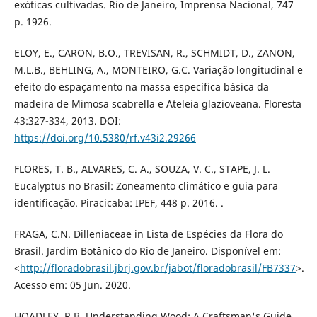
exóticas cultivadas. Rio de Janeiro, Imprensa Nacional, 747
p. 1926.
ELOY, E., CARON, B.O., TREVISAN, R., SCHMIDT, D., ZANON,
M.L.B., BEHLING, A., MONTEIRO, G.C. Variação longitudinal e
efeito do espaçamento na massa específica básica da
madeira de Mimosa scabrella e Ateleia glazioveana. Floresta
43:327-334, 2013. DOI:
https://doi.org/10.5380/rf.v43i2.29266
FLORES, T. B., ALVARES, C. A., SOUZA, V. C., STAPE, J. L.
Eucalyptus no Brasil: Zoneamento climático e guia para
identificação. Piracicaba: IPEF, 448 p. 2016. .
FRAGA, C.N. Dilleniaceae in Lista de Espécies da Flora do
Brasil. Jardim Botânico do Rio de Janeiro. Disponível em:
<
http://floradobrasil.jbrj.gov.br/jabot/floradobrasil/FB7337
>.
Acesso em: 05 Jun. 2020.
HOADLEY, R.B. Understanding Wood: A Craftsman's Guide