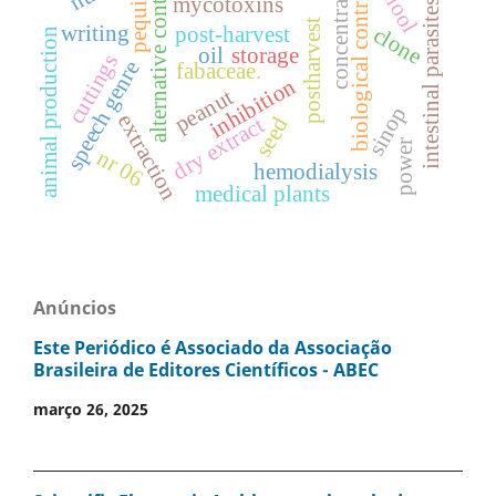
concentrations
school
alternative control
biological control
mycotoxins
intestinal parasites
pequi
postharvest
writing
post-harvest
clone
animal production
oil
storage
cuttings
speech genre
fabaceae.
inhibition
peanut
sinop
extraction
dry extract
seed
power
nr 06
hemodialysis
medical plants
Anúncios
Este Periódico é Associado da Associação
Brasileira de Editores Científicos - ABEC
março 26, 2025