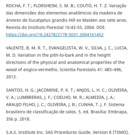
ROCHA, F. T.; FLORSHEIM, S. M. B.; COUTO, H. T. Z. Variação
das dimensões dos elementos anatômicos da madeira de
árvores de Eucalyptus grandis Hill ex Maiden aos sete anos.
Revista do Instituto Florestal 16:43-55, 2004. DOI:
https://doi.org/10.24278/2178-5031.2004161452
VALENTE, B. M. R. T., EVANGELISTA, W. V., SILVA, J. C., LUCIA,
M. D. Variation in the pith-to-bark and in the height
directions of the physical and anatomical properties of the
wood of angico-vermelho. Scientia Forestalis 41: 485–496,
2013.
SANTOS, H. G.; JACOMINE, P. K. T.; ANJOS, L. H. C.; OLIVEIRA,
V. A.; LUMBRERAS, J. F.; COELHO, M. R.; ALMEIDA, J. A.;
ARAUJO FILHO, J. C.; OLIVEIRA, J. B.; CUNHA, T. J. F. Sistema
brasileiro de classificação de solos. 5. ed. Brasília: Embrapa,
356 p. 2018.
S.A.S. Institute Inc. SAS Procedures Guide. Version 8 (TSMO).