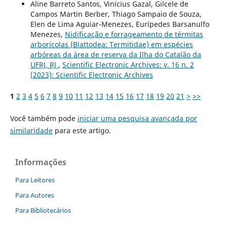
Aline Barreto Santos, Vinícius Gazal, Gilcele de
Campos Martin Berber, Thiago Sampaio de Souza,
Elen de Lima Aguiar-Menezes, Eurípedes Barsanulfo
Menezes,
Nidificação e forrageamento de térmitas
arborícolas (Blattodea: Termitidae) em espécies
arbóreas da área de reserva da Ilha do Catalão da
UFRJ, RJ
,
Scientific Electronic Archives: v. 16 n. 2
(2023): Scientific Electronic Archives
1
2
3
4
5
6
7
8
9
10
11
12
13
14
15
16
17
18
19
20
21
>
>>
Você também pode
iniciar uma pesquisa avançada por
similaridade
para este artigo.
Informações
Para Leitores
Para Autores
Para Bibliotecários