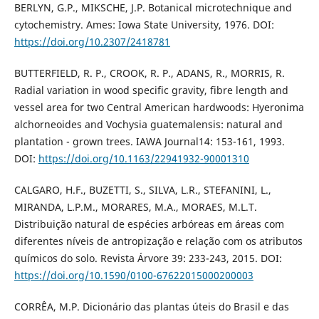
BERLYN, G.P., MIKSCHE, J.P. Botanical microtechnique and
cytochemistry. Ames: Iowa State University, 1976. DOI:
https://doi.org/10.2307/2418781
BUTTERFIELD, R. P., CROOK, R. P., ADANS, R., MORRIS, R.
Radial variation in wood specific gravity, fibre length and
vessel area for two Central American hardwoods: Hyeronima
alchorneoides and Vochysia guatemalensis: natural and
plantation - grown trees. IAWA Journal14: 153-161, 1993.
DOI:
https://doi.org/10.1163/22941932-90001310
CALGARO, H.F., BUZETTI, S., SILVA, L.R., STEFANINI, L.,
MIRANDA, L.P.M., MORARES, M.A., MORAES, M.L.T.
Distribuição natural de espécies arbóreas em áreas com
diferentes níveis de antropização e relação com os atributos
químicos do solo. Revista Árvore 39: 233-243, 2015. DOI:
https://doi.org/10.1590/0100-67622015000200003
CORRÊA, M.P. Dicionário das plantas úteis do Brasil e das