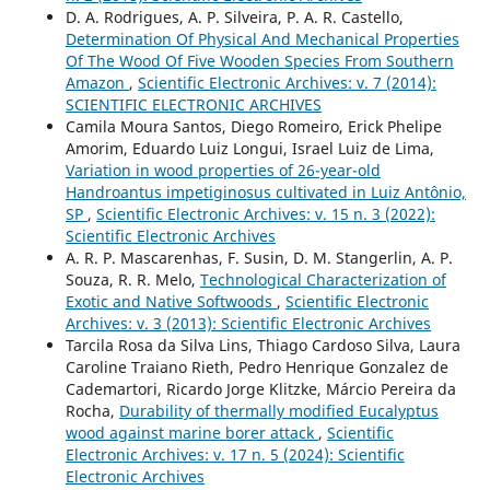
D. A. Rodrigues, A. P. Silveira, P. A. R. Castello,
Determination Of Physical And Mechanical Properties
Of The Wood Of Five Wooden Species From Southern
Amazon
,
Scientific Electronic Archives: v. 7 (2014):
SCIENTIFIC ELECTRONIC ARCHIVES
Camila Moura Santos, Diego Romeiro, Erick Phelipe
Amorim, Eduardo Luiz Longui, Israel Luiz de Lima,
Variation in wood properties of 26-year-old
Handroantus impetiginosus cultivated in Luiz Antônio,
SP
,
Scientific Electronic Archives: v. 15 n. 3 (2022):
Scientific Electronic Archives
A. R. P. Mascarenhas, F. Susin, D. M. Stangerlin, A. P.
Souza, R. R. Melo,
Technological Characterization of
Exotic and Native Softwoods
,
Scientific Electronic
Archives: v. 3 (2013): Scientific Electronic Archives
Tarcila Rosa da Silva Lins, Thiago Cardoso Silva, Laura
Caroline Traiano Rieth, Pedro Henrique Gonzalez de
Cademartori, Ricardo Jorge Klitzke, Márcio Pereira da
Rocha,
Durability of thermally modified Eucalyptus
wood against marine borer attack
,
Scientific
Electronic Archives: v. 17 n. 5 (2024): Scientific
Electronic Archives