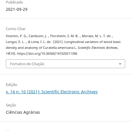
Publicado
2021-09-29
Como Citar
Vicentin, P. G., Cambuim, J. ., Florsheim, S. M. B. ., Moraes, M. L. T. de .,
Longui, E. L. ., & Lima, I. L. de . (2021). Longitudinal variation of wood basic
density and anatomy of Curatella americana L.
Scientific Electronic Archives
,
14
(10). https://doi.org/10.36560/141020211396
Fomatos de Citação
Edição
v. 14 n. 10 (2021): Scientific Electronic Archives
Seção
Ciências Agrárias