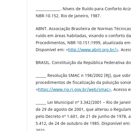
______________. Níveis de Ruído para Conforto Acú
NBR-10.152. Rio de Janeiro, 1987.
ABNT. Associação Brasileira de Normas Técnicas.
ruído em áreas habitadas, visando o conforto d
Procedimentos, NBR 10.151:1999, atualizada em 
Disponível em: ˂
http://www.abnt.org.br/˃
. Aces
BRASIL. Constituição da República Federativa do
______ Resolução SMAC n 198/2002 (RJ), que sob
procedimentos de fiscalização da poluição sonor
˂
https://www.rio.rj.gov.br/web/smac˃
. Acesso 
______ Lei Municipal nº 3.342/2001 – Rio de Janeiro
de 29 de agosto de 2001, que alterou o Regulam
pelo Decreto nº 1.601, de 21 de junho de 1978, a
5.412, de 24 de outubro de 1985. Disponível em:
2021.