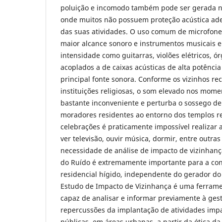
poluição e incomodo também pode ser gerada no
onde muitos não possuem proteção acústica ade
das suas atividades. O uso comum de microfone
maior alcance sonoro e instrumentos musicais el
intensidade como guitarras, violões elétricos, ór
acoplados a de caixas acústicas de alta potência
principal fonte sonora. Conforme os vizinhos r
instituições religiosas, o som elevado nos mome
bastante inconveniente e perturba o sossego de
moradores residentes ao entorno dos templos r
celebrações é praticamente impossível realizar 
ver televisão, ouvir música, dormir, entre outras
necessidade de análise de impacto de vizinhanç
do Ruído é extremamente importante para a c
residencial hígido, independente do gerador do 
Estudo de Impacto de Vizinhança é uma ferrame
capaz de analisar e informar previamente à ges
repercussões da implantação de atividades imp
públicas, em áreas urbanas, a partir da ótica d