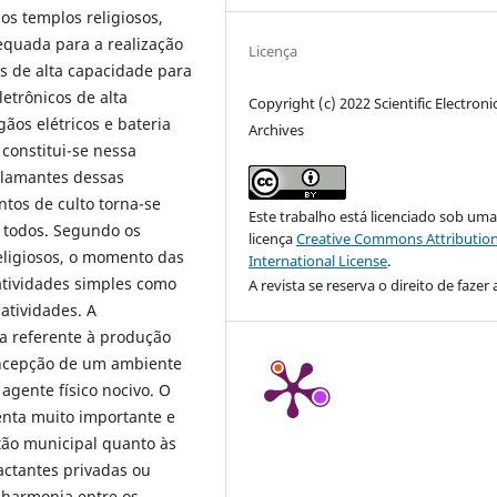
s templos religiosos,
quada para a realização
Licença
s de alta capacidade para
etrônicos de alta
Copyright (c) 2022 Scientific Electroni
gãos elétricos e bateria
Archives
 constitui-se nessa
eclamantes dessas
ntos de culto torna-se
Este trabalho está licenciado sob um
 todos. Segundo os
licença
Creative Commons Attribution
eligiosos, o momento das
International License
.
atividades simples como
A revista se reserva o direito de fazer 
 atividades. A
a referente à produção
oncepção de um ambiente
agente físico nocivo. O
nta muito importante e
tão municipal quanto às
actantes privadas ou
a harmonia entre os