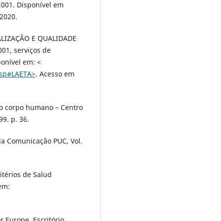
2001. Disponível em
2020.
LIZAÇÃO E QUALIDADE
01, serviços de
ponível em: ˂
.asp#LAETA˃
. Acesso em
s no corpo humano – Centro
9. p. 36.
s da Comunicação PUC, Vol.
térios de Salud
em:
r Europe. Escritório