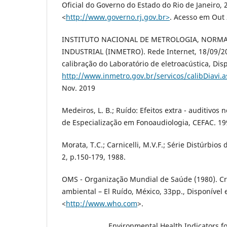
Oficial do Governo do Estado do Rio de Janeiro, 
˂
http://www.governo.rj.gov.br˃
. Acesso em Out 
INSTITUTO NACIONAL DE METROLOGIA, NORMA
INDUSTRIAL (INMETRO). Rede Internet, 18/09/20
calibração do Laboratório de eletroacústica, Dis
http://www.inmetro.gov.br/servicos/calibDiavi
Nov. 2019
Medeiros, L. B.; Ruído: Efeitos extra - auditivo
de Especialização em Fonoaudiologia, CEFAC. 199
Morata, T.C.; Carnicelli, M.V.F.; Série Distúrbio
2, p.150-179, 1988.
OMS - Organização Mundial de Saúde (1980). Cri
ambiental – El Ruído, México, 33pp., Disponível 
<
http://www.who.com
>.
______________. Environmental Health Indicators fo