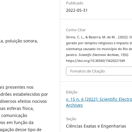
Publicado
2022-05-31
Como Citar
Strino, C. L., & Bezerra, M. de M. . (2022). 
a, poluição sonora,
gerado por templos religiosos e impacto d
vizinhança causado no município do Rio d
Janeiro.
Scientific Electronic Archives
,
15
(6).
https://doi.org/10.36560/15620221549
Fomatos de Citação
ais presentes nos
Edição
drões estabelecidos por
v. 15 n. 6 (2022): Scientific Electr
diversos efeitos nocivos
Archives
as esferas física,
na comunicação
Seção
ivos em função da
Ciências Exatas e Engenharias
agação desse tipo de