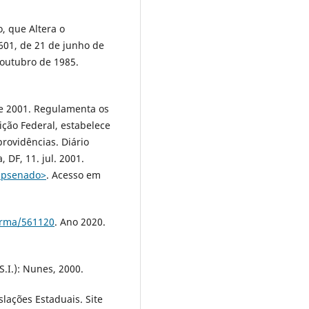
o, que Altera o
601, de 21 de junho de
 outubro de 1985.
de 2001. Regulamenta os
ição Federal, estabelece
rovidências. Diário
, DF, 11. jul. 2001.
hpsenado˃
. Acesso em
norma/561120
. Ano 2020.
S.I.): Nunes, 2000.
ações Estaduais. Site