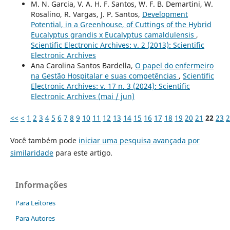
M. N. Garcia, V. A. H. F. Santos, W. F. B. Demartini, W.
Rosalino, R. Vargas, J. P. Santos,
Development
Potential, in a Greenhouse, of Cuttings of the Hybrid
Eucalyptus grandis x Eucalyptus camaldulensis
,
Scientific Electronic Archives: v. 2 (2013): Scientific
Electronic Archives
Ana Carolina Santos Bardella,
O papel do enfermeiro
na Gestão Hospitalar e suas competências
,
Scientific
Electronic Archives: v. 17 n. 3 (2024): Scientific
Electronic Archives (mai / jun)
<<
<
1
2
3
4
5
6
7
8
9
10
11
12
13
14
15
16
17
18
19
20
21
22
23
2
Você também pode
iniciar uma pesquisa avançada por
similaridade
para este artigo.
Informações
Para Leitores
Para Autores