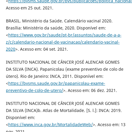
<
https://bvsms.saude.gov.br/bvs/publicacoes/politica_nacion
Acesso em 25 out. 2021.
BRASIL. Ministério da Saúde. Calendário vacinal 2020.
Brasília: Ministério da saúde, 2020. Disponível em:
<
https://www.gov.br/saude/pt-br/assuntos/saude-de-a-a-
z/c/calendario-nacional-de-vacinacao/calendario-vacinal-
2020
>. Acesso em: 04 set. 2021.
INSTITUTO NACIONAL DE CÂNCER JOSÉ ALENCAR GOMES
DA SILVA (INCA). Papanicolau (exame preventivo de colo de
útero). Rio de Janeiro: INCA, 2011. Disponível em:
<
https://bvsms.saude.gov.br/papanicolau-exame-
preventivo-de-colo-de-utero/
>. Acesso em: 06 dez. 2021.
INSTITUTO NACIONAL DE CÂNCER JOSÉ ALENCAR GOMES
DA SILVA (INCA)b. Atlas de Mortalidade. [S. l.]: INCA: 2019.
Disponível em:
<
https://www.inca.gov.br/MortalidadeWeb/
>. Acesso em: 13
nov. 2021.