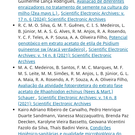
Guilherme Lança Rodrigues,
Avaliação de diferentes
enraizadores no tratamento de semente na cultura do
milho (Zea mays L.)
,
Scientific Electronic Archives: v.
17 n. 6 (2024): Scientific Electronic Archives
R. C. M. O. Silva, G. M. T. Guênes, C. I. S. Medeiros, L.
B. Júnior, M. A. S. G. Alves, R. M. Anjos, R. A. Rosendo,
Y. C. F. Teles, A. P. Sousa, A. A. Oliveira Filho,
Potencial
genotóxico em extrato acetato de etila de Psidium
guineense sw (Araçá verdadeiro)
,
Scientific Electronic
Archives: v. 14 n. 8 (2021): Scientific Electronic
Archives
M. A. C. Medeiros, B. Santos, F. M. C. Marques, M. F.
M. S. Leite, M. M. Simões, R. M. Anjos, L. B. Júnior, G. L.
A. Maia, R. A. Rosendo, A. P. Souza, A. A. Oliveira Filho,
Avaliação da atividade fotoprotetora do extrato fase
acetato de Rhaphiodon echinus (Nees & Mart.)
Schauer
,
Scientific Electronic Archives: v. 14 n. 8
(2021): Scientific Electronic Archives
Kairo Adriano Ribeiro de Carvalho, Pedro Henrique
Duarte Sandmann, Vanessa Mozzaquattro, Brenda Paz
Deecken, Karolyne Vieira Bassetto, Geovana Vicentini
Fazolo da Silva, Thaís Badini Vieira,
Condições
Higiênico-sanitárias e qualidade microbiológica do