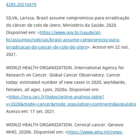
4285.20216479
SILVA, Larissa. Brasil assume compromisso para erradicação
do câncer de colo de útero. Ministério da Saúde, 2020.
Disponível em: <
https://www.gov.br/saude/pt-
br/assuntos/noticias/brasil-assume-compromisso-para-
erradicacao-do-cancer-de-colo-de-utero
>. Acesso em 22 out.
2021.
WORLD HEALTH ORGANIZATION. International Agency for
Research on Cancer. Global Cancer Observatory. Cancer
today: estimated number of new cases in 2020, worldwide,
females, all ages. Lyon, 2020a. Disponível em:
<
https://gco.iarc.fr/today/online-analysis-table?
v=2020&mode=cancer&mode_population=continents&populati
Acesso em: 17 set. 2021.
WORLD HEALTH ORGANIZATION. Cervical cancer. Geneva:
WHO, 2020b. Disponível em: <
https://www.who.int/news-