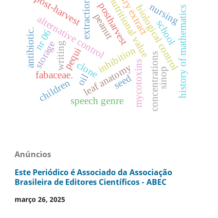
post-harvest
dry extract
nutritional value
extraction
postharvest
nursing
biological control
history of mathematics
peanut
alternative control
school
antibiotic.
nr 06
storage
writing
inhibition
pequi
concentrations
mycotoxins
clone
leaf anatomy
sinop
fabaceae.
oil
seed
children
speech genre
Anúncios
Este Periódico é Associado da Associação
Brasileira de Editores Científicos - ABEC
março 26, 2025