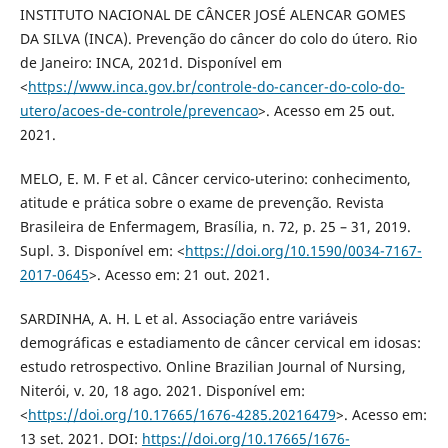
INSTITUTO NACIONAL DE CÂNCER JOSÉ ALENCAR GOMES
DA SILVA (INCA). Prevenção do câncer do colo do útero. Rio
de Janeiro: INCA, 2021d. Disponível em
<
https://www.inca.gov.br/controle-do-cancer-do-colo-do-
utero/acoes-de-controle/prevencao
>. Acesso em 25 out.
2021.
MELO, E. M. F et al. Câncer cervico-uterino: conhecimento,
atitude e prática sobre o exame de prevenção. Revista
Brasileira de Enfermagem, Brasília, n. 72, p. 25 – 31, 2019.
Supl. 3. Disponível em: <
https://doi.org/10.1590/0034-7167-
2017-0645
>. Acesso em: 21 out. 2021.
SARDINHA, A. H. L et al. Associação entre variáveis
demográficas e estadiamento de câncer cervical em idosas:
estudo retrospectivo. Online Brazilian Journal of Nursing,
Niterói, v. 20, 18 ago. 2021. Disponível em:
<
https://doi.org/10.17665/1676-4285.20216479
>. Acesso em:
13 set. 2021. DOI:
https://doi.org/10.17665/1676-