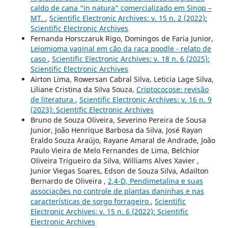
caldo de cana “in natura” comercializado em Sinop –
MT.
,
Scientific Electronic Archives: v. 15 n. 2 (2022):
Scientific Electronic Archives
Fernanda Horsczaruk Rigo, Domingos de Faria Junior,
Leiomioma vaginal em cão da raça poodle - relato de
caso
,
Scientific Electronic Archives: v. 18 n. 6 (2025):
Scientific Electronic Archives
Airton Lima, Rowersan Cabral Silva, Leticia Lage Silva,
Liliane Cristina da Silva Souza,
Criptococose: revisão
de literatura
,
Scientific Electronic Archives: v. 16 n. 9
(2023): Scientific Electronic Archives
Bruno de Souza Oliveira, Severino Pereira de Sousa
Junior, João Henrique Barbosa da Silva, José Rayan
Eraldo Souza Araújo, Rayane Amaral de Andrade, João
Paulo Vieira de Melo Fernandes de Lima, Belchior
Oliveira Trigueiro da Silva, Williams Alves Xavier ,
Junior Viegas Soares, Edson de Souza Silva, Adailton
Bernardo de Oliveira ,
2,4-D, Pendimetalina e suas
associações no controle de plantas daninhas e nas
características de sorgo forrageiro
,
Scientific
Electronic Archives: v. 15 n. 6 (2022): Scientific
Electronic Archives