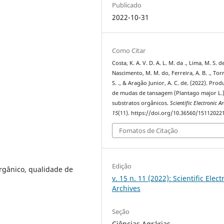
Publicado
2022-10-31
Como Citar
Costa, K. A. V. D. A. L. M. da ., Lima, M. S. de
Nascimento, M. M. do, Ferreira, A. B. ., Torr
S. ., & Aragão Junior, A. C. de. (2022). Pro
de mudas de tansagem (Plantago major L.
substratos orgânicos.
Scientific Electronic A
15
(11). https://doi.org/10.36560/15112022
Fomatos de Citação
Edição
rgânico, qualidade de
v. 15 n. 11 (2022): Scientific Elect
Archives
Seção
Ciências Agrárias