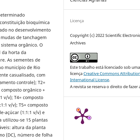
determinado
Licença
constituição bioquímica
zado no desenvolvimento
Copyright (c) 2022 Scientific Electroni
 de mudas de tanchagem
Archives
 sistema orgânico. O
 da horta da
cre. As sementes de
Este trabalho está licenciado sob um
no município de Rio
licença
Creative Commons Attribution
ente casualisado, com
International License
.
tamento controle); T2=
A revista se reserva o direito de fazer 
= composto orgânico +
:1 v/v); T4= composto
:1:1 v/v); T5= composto
e-açúcar (1:1:1 v/v) e
 utilizou-se 15 plantas
veis: altura da planta
lmo (DC), número de folha