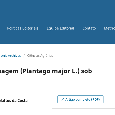
Políticas Editoriais
Equipe Editorial
Contato
Métri
tronic Archives
/
Ciências Agrárias
agem (Plantago major L.) sob
Artigo completo (PDF)
Mattos da Costa