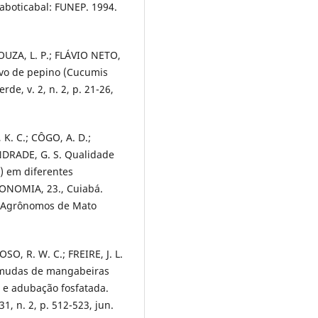
Jaboticabal: FUNEP. 1994.
SOUZA, L. P.; FLÁVIO NETO,
tivo de pepino (Cucumis
rde, v. 2, n. 2, p. 21-26,
 K. C.; CÔGO, A. D.;
DRADE, G. S. Qualidade
) em diferentes
ONOMIA, 23., Cuiabá.
s Agrônomos de Mato
OSO, R. W. C.; FREIRE, J. L.
e mudas de mangabeiras
o e adubação fosfatada.
31, n. 2, p. 512-523, jun.