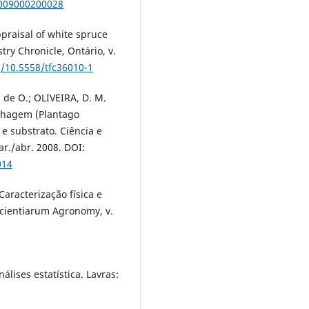
2009000200028
ppraisal of white spruce
try Chronicle, Ontário, v.
g/10.5558/tfc36010-1
 de O.; OLIVEIRA, D. M.
chagem (Plantago
e substrato. Ciência e
ar./abr. 2008. DOI:
014
Caracterização física e
Scientiarum Agronomy, v.
lises estatística. Lavras: