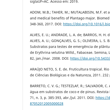
siglaUF=AC. Acesso em: 2019.
ADOM, M.B.; TAHER, M.; MUTALABISIN, M.F. et al
and medical benefits of Plantago major. Biomed 
348-360, 2017. DOI:
https://doi.org/10.1016/j.b
ALVES, E. U.; ANDRADE, L. A. de; BARROS, H. H. d
ALVES, A. U.; GONÇALVES, G. S.; OLIVEIRA, L. S. 
Substratos para testes de emergência de plântu
de Erythrina velutina Willd., Fabaceae. Semina, Lo
82, jan./mar. 2008. DOI:
https://doi.org/10.543
ARAÚJO NETO, S. E. de. Fruticultura tropical. Ri
de Ciências Biológicas e da Natureza, 2011. 232 
BARRETO, C. V. G.; TESTEZLAF, R.; SALVADOR, C. 
água em substratos de coco e de pinus. Revista 
71, n. 3, p. 385-393, abr./jul. 2011. DOI:
https://
87052012005000028