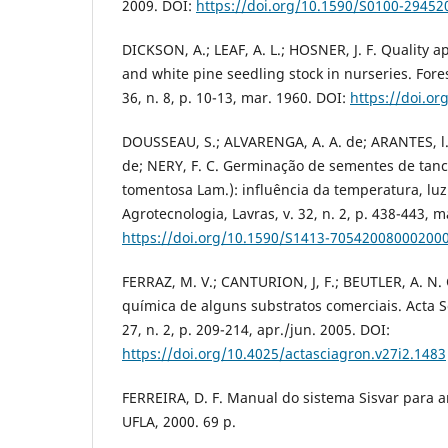
2009. DOI:
https://doi.org/10.1590/S0100-2945
DICKSON, A.; LEAF, A. L.; HOSNER, J. F. Quality a
and white pine seedling stock in nurseries. Fores
36, n. 8, p. 10-13, mar. 1960. DOI:
https://doi.or
DOUSSEAU, S.; ALVARENGA, A. A. de; ARANTES, l.
de; NERY, F. C. Germinação de sementes de tan
tomentosa Lam.): influência da temperatura, luz 
Agrotecnologia, Lavras, v. 32, n. 2, p. 438-443, m
https://doi.org/10.1590/S1413-70542008000200
FERRAZ, M. V.; CANTURION, J, F.; BEUTLER, A. N. 
química de alguns substratos comerciais. Acta 
27, n. 2, p. 209-214, apr./jun. 2005. DOI:
https://doi.org/10.4025/actasciagron.v27i2.1483
FERREIRA, D. F. Manual do sistema Sisvar para aná
UFLA, 2000. 69 p.