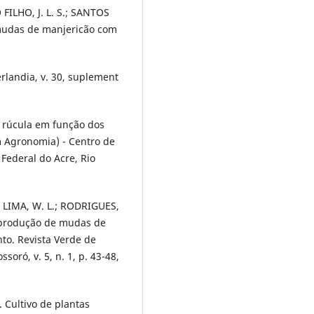
FILHO, J. L. S.; SANTOS
 mudas de manjericão com
erlandia, v. 30, suplement
 rúcula em função dos
m Agronomia) - Centro de
 Federal do Acre, Rio
; LIMA, W. L.; RODRIGUES,
a produção de mudas de
nto. Revista Verde de
oró, v. 5, n. 1, p. 43-48,
 Cultivo de plantas