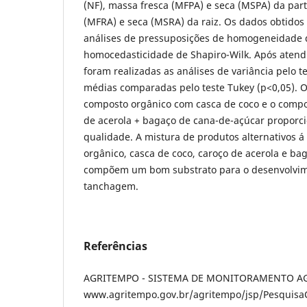
(NF), massa fresca (MFPA) e seca (MSPA) da par
(MFRA) e seca (MSRA) da raiz. Os dados obtido
análises de pressuposições de homogeneidade d
homocedasticidade de Shapiro-Wilk. Após atend
foram realizadas as análises de variância pelo te
médias comparadas pelo teste Tukey (p<0,05). O
composto orgânico com casca de coco e o compo
de acerola + bagaço de cana-de-açúcar propor
qualidade. A mistura de produtos alternativos 
orgânico, casca de coco, caroço de acerola e b
compõem um bom substrato para o desenvolvi
tanchagem.
Referências
AGRITEMPO - SISTEMA DE MONITORAMENTO 
www.agritempo.gov.br/agritempo/jsp/PesquisaC