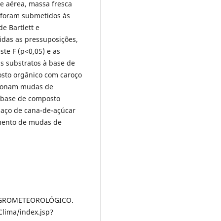
te aérea, massa fresca
s foram submetidos às
e Bartlett e
idas as pressuposições,
ste F (p<0,05) e as
s substratos à base de
sto orgânico com caroço
cionam mudas de
á base de composto
agaço de cana-de-açúcar
mento de mudas de
AGROMETEOROLÓGICO.
lima/index.jsp?