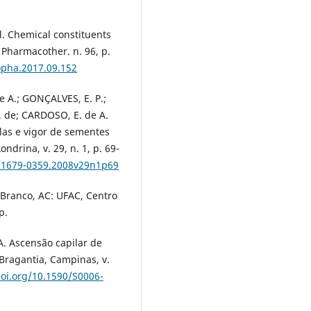
. Chemical constituents
Pharmacother. n. 96, p.
iopha.2017.09.152
e A.; GONÇALVES, E. P.;
B. de; CARDOSO, E. de A.
las e vigor de sementes
ndrina, v. 29, n. 1, p. 69-
3/1679-0359.2008v29n1p69
o Branco, AC: UFAC, Centro
p.
A. Ascensão capilar de
Bragantia, Campinas, v.
doi.org/10.1590/S0006-