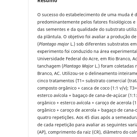
Resumo
O sucesso do estabelecimento de uma muda é 
predominantemente pelos fatores fisiológicos e 
das sementes e da qualidade do substrato utili
da plântula. O objetivo foi avaliar a produção
(
Plantago major
L.) sob diferentes substratos em
experimento foi conduzido na área experimental
Universidade Federal do Acre, em Rio Branco, A
tanchagem (
Plantago Major
L.) foram coletadas 
Branco, AC. Utilizou-se o delineamento inteiram
cinco tratamentos (T1= substrato comercial (tra
composto orgânico + casca de coco (1:1 v/v); T3
esterco avícola + bagaço de cana-de-açúcar (1:1
orgânico + esterco avícola + caroço de acerola (1
orgânico + caroço de acerola + bagaço de cana-d
quatro repetições. Aos 45 dias após a semeadura
de cada repetição para avaliar as seguintes variá
(AP), comprimento da raiz (CR), diâmetro do co