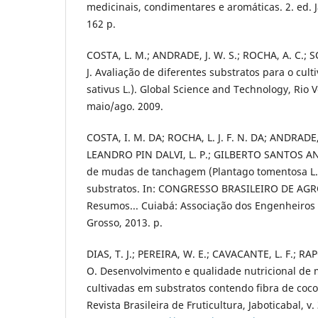
medicinais, condimentares e aromáticas. 2. ed. 
162 p.
COSTA, L. M.; ANDRADE, J. W. S.; ROCHA, A. C.; 
J. Avaliação de diferentes substratos para o cul
sativus L.). Global Science and Technology, Rio Ve
maio/ago. 2009.
COSTA, I. M. DA; ROCHA, L. J. F. N. DA; ANDRADE,
LEANDRO PIN DALVI, L. P.; GILBERTO SANTOS AN
de mudas de tanchagem (Plantago tomentosa L.
substratos. In: CONGRESSO BRASILEIRO DE AGR
Resumos... Cuiabá: Associação dos Engenheiro
Grosso, 2013. p.
DIAS, T. J.; PEREIRA, W. E.; CAVACANTE, L. F.; RAP
O. Desenvolvimento e qualidade nutricional d
cultivadas em substratos contendo fibra de coc
Revista Brasileira de Fruticultura, Jaboticabal, v. 