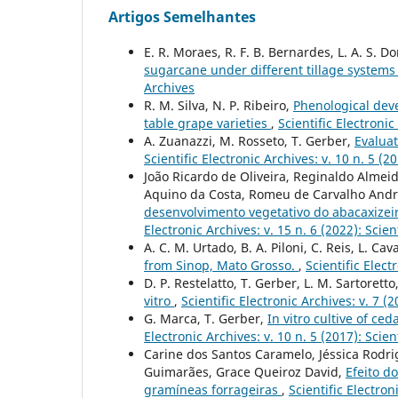
Artigos Semelhantes
E. R. Moraes, R. F. B. Bernardes, L. A. S. 
sugarcane under different tillage system
Archives
R. M. Silva, N. P. Ribeiro,
Phenological deve
table grape varieties
,
Scientific Electronic
A. Zuanazzi, M. Rosseto, T. Gerber,
Evaluat
Scientific Electronic Archives: v. 10 n. 5 (2
João Ricardo de Oliveira, Reginaldo Almei
Aquino da Costa, Romeu de Carvalho And
desenvolvimento vegetativo do abacaxizei
Electronic Archives: v. 15 n. 6 (2022): Scien
A. C. M. Urtado, B. A. Piloni, C. Reis, L. Cav
from Sinop, Mato Grosso.
,
Scientific Elect
D. P. Restelatto, T. Gerber, L. M. Sartoretto
vitro
,
Scientific Electronic Archives: v. 
G. Marca, T. Gerber,
In vitro cultive of c
Electronic Archives: v. 10 n. 5 (2017): Scien
Carine dos Santos Caramelo, Jéssica Rodri
Guimarães, Grace Queiroz David,
Efeito d
gramíneas forrageiras
,
Scientific Electron