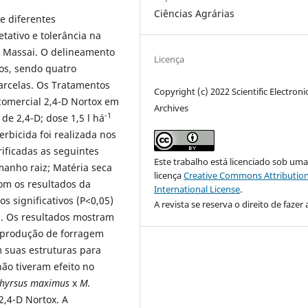
Ciências Agrárias
de diferentes
tativo e tolerância na
. Massai. O delineamento
Licença
dos, sendo quatro
parcelas. Os Tratamentos
Copyright (c) 2022 Scientific Electroni
comercial 2,4-D Nortox em
Archives
-1
de 2,4-D; dose 1,5 l há
erbicida foi realizada nos
ificadas as seguintes
Este trabalho está licenciado sob um
amanho raiz; Matéria seca
licença
Creative Commons Attribution
com os resultados da
International License
.
s significativos (P<0,05)
A revista se reserva o direito de fazer 
s. Os resultados mostram
a produção de forragem
 suas estruturas para
não tiveram efeito no
hyrsus maximus
x
M.
2,4-D Nortox. A