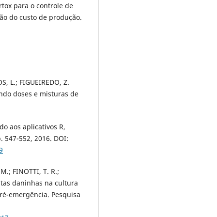
ox para o controle de
ão do custo de produção.
S, L.; FIGUEIREDO, Z.
ndo doses e misturas de
o aos aplicativos R,
p. 547-552, 2016. DOI:
9
 M.; FINOTTI, T. R.;
ntas daninhas na cultura
pré-emergência. Pesquisa