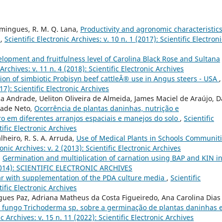
Domingues, R. M. Q. Lana,
Productivity and agronomic characteristics
s
,
Scientific Electronic Archives: v. 10 n. 1 (2017): Scientific Electroni
lopment and fruitfulness level of Carolina Black Rose and Sultana
 Archives: v. 11 n. 4 (2018): Scientific Electronic Archives
ion of simbiotic Probisyn beef cattleÂ® use in Angus steers - USA
,
017): Scientific Electronic Archives
da Andrade, Ueliton Oliveira de Almeida, James Maciel de Araújo, D
rade Neto,
Ocorrência de plantas daninhas, nutrição e
ro em diferentes arranjos espaciais e manejos do solo
,
Scientific
tific Electronic Archives
alheiro, R. S. A. Arruda,
Use of Medical Plants in Schools Communit
ronic Archives: v. 2 (2013): Scientific Electronic Archives
,
Germination and multiplication of carnation using BAP and KIN i
7 (2014): SCIENTIFIC ELECTRONIC ARCHIVES
edar with supplementation of the PDA culture media
,
Scientific
tific Electronic Archives
gues Paz, Adriana Matheus da Costa Figueiredo, Ana Carolina Dias
o fungo Trichoderma sp. sobre a germinação de plantas daninhas 
ic Archives: v. 15 n. 11 (2022): Scientific Electronic Archives