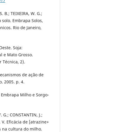
017
 B.; TEIXEIRA, W. G.;
o solo. Embrapa Solos,
nicos. Rio de Janeiro,
este. Soja:
l e Mato Grosso.
 Técnica, 2).
. Mecanismos de ação de
. 2005. p. 4.
. Embrapa Milho e Sorgo-
. G.; CONSTANTIN, J.;
. V. Eficácia de [atrazine+
 na cultura do milho.