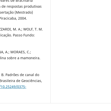
vares de Brachiaria
m de respostas produtivas
ssertação (Mestrado)
Piracicaba, 2004.
IZZARDI, M. A.; WOLF, T. M.
licação. Passo Fundo:
NA, A.; MORAES, C.;
lina sobre a mamoneira.
.
 B. Padrões de canal do
Brasileira de Geociências,
g/10.25249/0375-