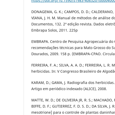
https://doi.org/10.1590/S1983-40632010000400
DONAGEMA, G. K.; CAMPOS, D. D.; CALDERANO, S.
VIANA, J. H. M. Manual de métodos de análise d
Documentos, 132. 2º edição revista. Dados eletrô
Embrapa Solos, 2011. 225p
EMBRAPA. Centro de Pesquisa Agropecuária do O
recomendações técnicas para Mato Grosso do Su
Dourados, 2009. 158 p. (EMBRAPA-CPAO. Circular
FERREIRA, F. A.; SILVA, A. A. D.; FERREIRA, L. R
herbicidas. In: V Congresso Brasileiro de Algodão
KARAM, D.; GAMA, J. Radiografia dos herbicidas
Artigo em periódico indexado (ALICE), 2008.
MATTE, W. D.; DE OLIVEIRA JR, R. S.; MACHADO, F
BIFFE, D. F.; GUTIERREZ, F. D. S. D.; DA SILVA, J. R
mesotrione] para o controle de plantas daninhas