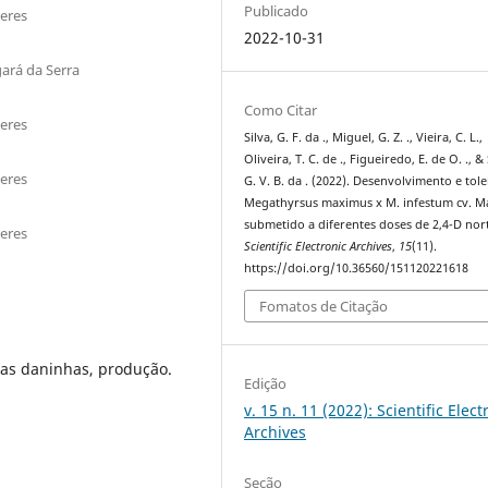
Publicado
eres
2022-10-31
ará da Serra
Como Citar
eres
Silva, G. F. da ., Miguel, G. Z. ., Vieira, C. L.,
Oliveira, T. C. de ., Figueiredo, E. de O. ., & 
eres
G. V. B. da . (2022). Desenvolvimento e tol
Megathyrsus maximus x M. infestum cv. M
submetido a diferentes doses de 2,4-D nor
eres
Scientific Electronic Archives
,
15
(11).
https://doi.org/10.36560/151120221618
Fomatos de Citação
tas daninhas, produção.
Edição
v. 15 n. 11 (2022): Scientific Elect
Archives
Seção