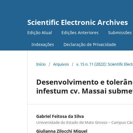
Scientific Electronic Archives
Edição Atual
Edições Anteriores
Submissões
Indexações
Declaração de Privacidade
Início
/
Arquivos
/
v. 15 n. 11 (2022): Scientific Elec
Desenvolvimento e tolerâ
infestum cv. Massai submet
Gabriel Feitosa da Silva
Universidade do Estado de Mato Grosso – Campus Các
Giulianna Zilocchi Miguel