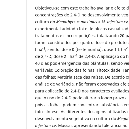
Objetivou-se com este trabalho avaliar o efeito 
concentrações de 2,4-D no desenvolvimento vege
cultura do
Megathyrsus maximus x M. infestum
cv
experimental adotado foi o de blocos casualiza
tratamentos e cinco repetições, totalizando 20 
foram constituídos por quatro dose do produto 
-1
-1
l ha
, sendo: dose 0 (testemunha); dose 1 L ha
-1
de 2,4-D; dose 2 l ha
de 2,4-D. A aplicação do h
40 dias pós emergência das plântulas, sendo ver
variáveis: Coloração das folhas; Fitotoxidade; T
das folhas; Matéria seca das raízes. De acordo 
análise de variância, não foram observados efeito
para aplicação de 2,4-D nos caracteres avaliado
que o uso do 2,4-D pode alterar a longo prazo 
pois as folhas podem concentrar substâncias em
fotossíntese. As diferentes dosagens utilizadas 
desenvolvimento vegetativo na cultura do
Megat
infestum
cv. Massai, apresentando tolerância ao 