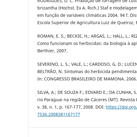
RODRIGUES, D. C. Produção de forragem de culti
brizantha (Hochst. Ex A. Rich.) Staf e modelage
em função de variáveis climáticas 2004. 94 f. Di
Escola Superior de Agricultura Luiz de Queiroz, 
ROMAN, E. S.; BECKIE, H.; ARGAS, L.; HALL, L.; R
Como funcionam os herbicidas: da biologia à ap
Berthier, 2007.
SEVERINO, L. S.; VALE, L.; CARDOSO, G. D.; LUCE
BELTRÃO, N. Sintomas do herbicida pendimenta
In: CONGRESSO BRASILEIRO DE MAMONA. 2006
SILVA, A.; DE SOUZA F.; EDVARD E.; DA CUNHA, S.
rio Paraguai na região de Cáceres (MT). Revista 
v. 38, n. 1, p. 167-177, 2008. DOI:
https://doi.or
7536.2008381167177