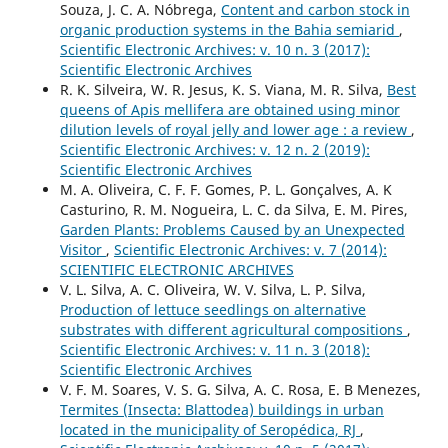
Souza, J. C. A. Nóbrega,
Content and carbon stock in
organic production systems in the Bahia semiarid
,
Scientific Electronic Archives: v. 10 n. 3 (2017):
Scientific Electronic Archives
R. K. Silveira, W. R. Jesus, K. S. Viana, M. R. Silva,
Best
queens of Apis mellifera are obtained using minor
dilution levels of royal jelly and lower age : a review
,
Scientific Electronic Archives: v. 12 n. 2 (2019):
Scientific Electronic Archives
M. A. Oliveira, C. F. F. Gomes, P. L. Gonçalves, A. K
Casturino, R. M. Nogueira, L. C. da Silva, E. M. Pires,
Garden Plants: Problems Caused by an Unexpected
Visitor
,
Scientific Electronic Archives: v. 7 (2014):
SCIENTIFIC ELECTRONIC ARCHIVES
V. L. Silva, A. C. Oliveira, W. V. Silva, L. P. Silva,
Production of lettuce seedlings on alternative
substrates with different agricultural compositions
,
Scientific Electronic Archives: v. 11 n. 3 (2018):
Scientific Electronic Archives
V. F. M. Soares, V. S. G. Silva, A. C. Rosa, E. B Menezes,
Termites (Insecta: Blattodea) buildings in urban
located in the municipality of Seropédica, RJ
,