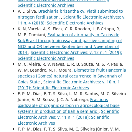
Scientific Electronic Archives
V. L. Silva,
Brachiaria brizantha cv. Piatã submitted to
nitrogen fertilization.
,
Scientific Electronic Archives: v.
11 n. 4 (2018): Scientific Electronic Archives
K. N. Varela, A. S. Fleck, C. R. Rhoden, L. B Crippa, R.
M. E. Damiani,
Evaluation of air quality in Caxias do
Sul/Brazil through bioassay and passive sampling of
NO2 and O3 between September and November of
2014
,
Scientific Electronic Archives: v. 12 n. 1 (2019):
Scientific Electronic Archives
M. C. Vieira, R. V. Naves, E. R. B. Souza, M. S. P. Paula,
W. M. Leandro, N. F. Moura,
Biometrics fruit Hancornia
speciosa (Gomes) natural occurrence in Savannah of
Goias State
,
Scientific Electronic Archives: v. 10 n. 1
(2017): Scientific Electronic Archives
F. P. M. Dias, F. T. S. Silva, L. M. R. Santos, M. C. Silveira
Júnior, V. M. Souza, J. C. A. Nóbrega,
Fractions
oxidizable of organic carbon in agroecological base
systems in production of Bahia semiarid
,
Scientific
Electronic Archives: v. 11 n. 1 (2018): Scientific
Electronic Archives
F. P. M. Dias, F. T. S. Silva, M. C. Silveira Júnior, V. M.