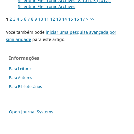
Scientific Electronic Archives: v. 10 n. 5 (2017):
Scientific Electronic Archives
1
2
3
4
5
6
7
8
9
10
11
12
13
14
15
16
17
>
>>
Você também pode
iniciar uma pesquisa avançada por
similaridade
para este artigo.
Informações
Para Leitores
Para Autores
Para Bibliotecários
Open Journal Systems