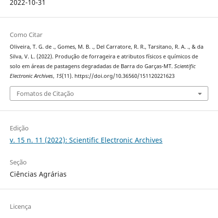
2022-10-31
Como Citar
Oliveira, T. G. de ., Gomes, M. B. ., Del Carratore, R. R., Tarsitano, R. A. ., & da
Silva, V. L. (2022). Produção de forrageira e atributos físicos e químicos de
solo em áreas de pastagens degradadas de Barra do Garças-MT.
Scientific
Electronic Archives
,
15
(11). https://doi.org/10.36560/151120221623
Fomatos de Citação
Edição
v. 15 n. 11 (2022): Scientific Electronic Archives
Seção
Ciências Agrárias
Licença