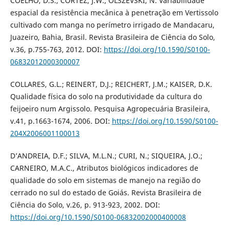
COELHO, D.S.; CORTEZ, J.W.; OLSZEVSKI, N. Variabilidade
espacial da resistência mecânica à penetração em Vertissolo
cultivado com manga no perímetro irrigado de Mandacaru,
Juazeiro, Bahia, Brasil. Revista Brasileira de Ciência do Solo,
v.36, p.755-763, 2012. DOI:
https://doi.org/10.1590/S0100-
06832012000300007
COLLARES, G.L.; REINERT, D.J.; REICHERT, J.M.; KAISER, D.K.
Qualidade física do solo na produtividade da cultura do
feijoeiro num Argissolo. Pesquisa Agropecuária Brasileira,
v.41, p.1663-1674, 2006. DOI:
https://doi.org/10.1590/S0100-
204X2006001100013
D’ANDREIA, D.F.; SILVA, M.L.N.; CURI, N.; SIQUEIRA, J.O.;
CARNEIRO, M.A.C., Atributos biológicos indicadores de
qualidade do solo em sistemas de manejo na região do
cerrado no sul do estado de Goiás. Revista Brasileira de
Ciência do Solo, v.26, p. 913-923, 2002. DOI:
https://doi.org/10.1590/S0100-06832002000400008