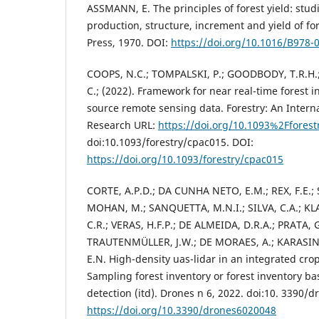
ASSMANN, E. The principles of forest yield: stud
production, structure, increment and yield of f
Press, 1970. DOI:
https://doi.org/10.1016/B978-
COOPS, N.C.; TOMPALSKI, P.; GOODBODY, T.R.H.
C.; (2022). Framework for near real-time forest i
source remote sensing data. Forestry: An Interna
Research URL:
https://doi.org/10.1093%2Ffores
doi:10.1093/forestry/cpac015. DOI:
https://doi.org/10.1093/forestry/cpac015
CORTE, A.P.D.; DA CUNHA NETO, E.M.; REX, F.E.; 
MOHAN, M.; SANQUETTA, M.N.I.; SILVA, C.A.; K
C.R.; VERAS, H.F.P.; DE ALMEIDA, D.R.A.; PRATA,
TRAUTENMÜLLER, J.W.; DE MORAES, A.; KARASIN
E.N. High-density uas-lidar in an integrated crop
Sampling forest inventory or forest inventory ba
detection (itd). Drones n 6, 2022. doi:10. 3390/
https://doi.org/10.3390/drones6020048