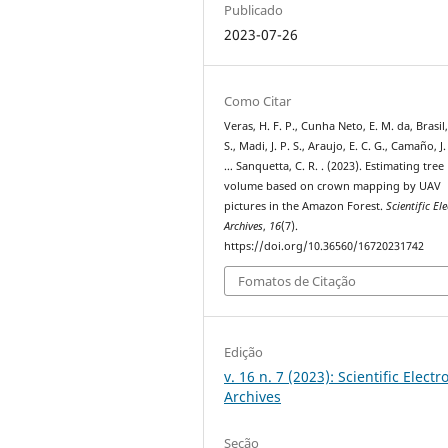
Publicado
2023-07-26
Como Citar
Veras, H. F. P., Cunha Neto, E. M. da, Brasil,
S., Madi, J. P. S., Araujo, E. C. G., Camaño, J. 
… Sanquetta, C. R. . (2023). Estimating tree
volume based on crown mapping by UAV
pictures in the Amazon Forest.
Scientific El
Archives
,
16
(7).
https://doi.org/10.36560/16720231742
Fomatos de Citação
Edição
v. 16 n. 7 (2023): Scientific Electr
Archives
Seção