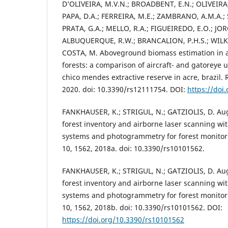
D’OLIVEIRA, M.V.N.; BROADBENT, E.N.; OLIVEIRA, 
PAPA, D.A.; FERREIRA, M.E.; ZAMBRANO, A.M.A.; SI
PRATA, G.A.; MELLO, R.A.; FIGUEIREDO, E.O.; JORG
ALBUQUERQUE, R.W.; BRANCALION, P.H.S.; WILK
COSTA, M. Aboveground biomass estimation in 
forests: a comparison of aircraft- and gatoreye u
chico mendes extractive reserve in acre, brazil.
2020. doi: 10.3390/rs12111754. DOI:
https://doi
FANKHAUSER, K.; STRIGUL, N.; GATZIOLIS, D. Aug
forest inventory and airborne laser scanning w
systems and photogrammetry for forest monitor
10, 1562, 2018a. doi: 10.3390/rs10101562.
FANKHAUSER, K.; STRIGUL, N.; GATZIOLIS, D. Aug
forest inventory and airborne laser scanning w
systems and photogrammetry for forest monitor
10, 1562, 2018b. doi: 10.3390/rs10101562. DOI:
https://doi.org/10.3390/rs10101562