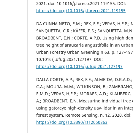
2021. doi: 10.1016/j.foreco.2021.119155. DOI:
https://doi.org/10.1016/j.foreco.2021.119155
DA CUNHA NETO, E.M.; REX, F.E.; VERAS, H.F.P.;
SANQUETTA, C.R.; KÄFER, P.S.; SANQUETTA, M.N
BROADBENT, E.N.; CORTE, A.P.D. Using high densi
tree height of araucaria angustifolia in an urban 
Urban Forestry Urban Greening n 63, p. 127–197,
10.1016/j.ufug.2021.127197. DOI:
https://doi.org/10.1016/j.ufug.2021.127197
DALLA CORTE, A.P.; REX, F.E.; ALMEIDA, D.R.A.D.
C.A.; MOURA, M.M.; WILKINSON, B.; ZAMBRANO
E.M.D.; VERAS, H.F.P.; MORAES, A.D.; KLAUBERG,
A.; BROADBENT, E.N. Measuring individual tree
using gatoreye high-density uav-lidar in an inte
forest system. Remote Sensing, n. 12, 2020. doi
https://doi.org/10.3390/rs12050863