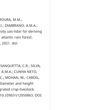
 MOURA, M.M.;
.I.; ZAMBRANO, A.M.A.;
ty uas-lidar for deriving
atlantic rain forest.
 2021. doi:
; SANQUETTA, C.R.; SILVA,
, A.M.A.; CUNHA NETO,
 C.; MOHAN, M.; CARDIL,
 diameter and height
grated crop-livestock-
: 10.3390/rs12050863. DOI: