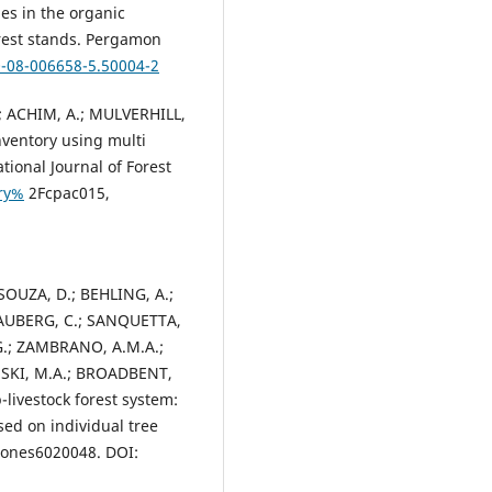
ies in the organic
orest stands. Pergamon
0-08-006658-5.50004-2
; ACHIM, A.; MULVERHILL,
nventory using multi
tional Journal of Forest
try%
2Fcpac015,
SOUZA, D.; BEHLING, A.;
LAUBERG, C.; SANQUETTA,
 G.; ZAMBRANO, A.M.A.;
SKI, M.A.; BROADBENT,
-livestock forest system:
sed on individual tree
drones6020048. DOI: