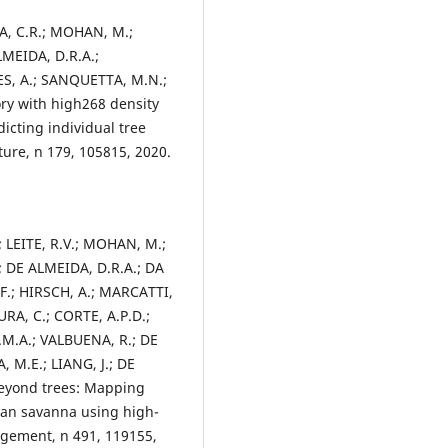
TA, C.R.; MOHAN, M.;
LMEIDA, D.R.A.;
S, A.; SANQUETTA, M.N.;
ry with high268 density
icting individual tree
ture, n 179, 105815, 2020.
 LEITE, R.V.; MOHAN, M.;
; DE ALMEIDA, D.R.A.; DA
, F.; HIRSCH, A.; MARCATTI,
RA, C.; CORTE, A.P.D.;
M.A.; VALBUENA, R.; DE
, M.E.; LIANG, J.; DE
eyond trees: Mapping
ian savanna using high-
agement, n 491, 119155,