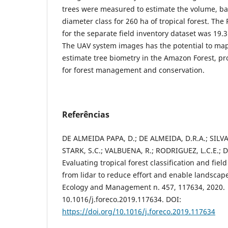
trees were measured to estimate the volume, b
diameter class for 260 ha of tropical forest. T
for the separate field inventory dataset was 19.
The UAV system images has the potential to map
estimate tree biometry in the Amazon Forest, pr
for forest management and conservation.
Referências
DE ALMEIDA PAPA, D.; DE ALMEIDA, D.R.A.; SILVA,
STARK, S.C.; VALBUENA, R.; RODRIGUEZ, L.C.E.; D
Evaluating tropical forest classification and fiel
from lidar to reduce effort and enable landscap
Ecology and Management n. 457, 117634, 2020.
10.1016/j.foreco.2019.117634. DOI:
https://doi.org/10.1016/j.foreco.2019.117634