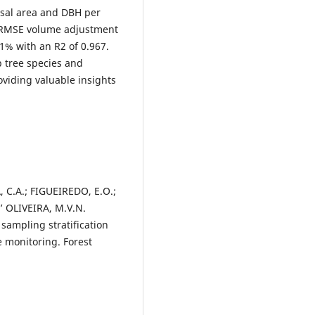
asal area and DBH per
he RMSE volume adjustment
31% with an R2 of 0.967.
 tree species and
oviding valuable insights
 C.A.; FIGUEIREDO, E.O.;
’ OLIVEIRA, M.V.N.
d sampling stratification
e monitoring. Forest