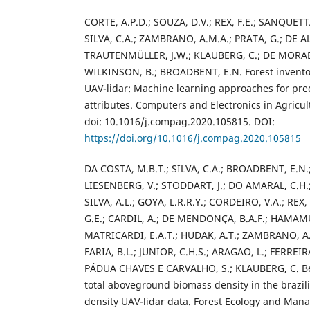
CORTE, A.P.D.; SOUZA, D.V.; REX, F.E.; SANQUET
SILVA, C.A.; ZAMBRANO, A.M.A.; PRATA, G.; DE A
TRAUTENMÜLLER, J.W.; KLAUBERG, C.; DE MORAE
WILKINSON, B.; BROADBENT, E.N. Forest invento
UAV-lidar: Machine learning approaches for pred
attributes. Computers and Electronics in Agricul
doi: 10.1016/j.compag.2020.105815. DOI:
https://doi.org/10.1016/j.compag.2020.105815
DA COSTA, M.B.T.; SILVA, C.A.; BROADBENT, E.N.;
LIESENBERG, V.; STODDART, J.; DO AMARAL, C.H.
SILVA, A.L.; GOYA, L.R.R.Y.; CORDEIRO, V.A.; REX
G.E.; CARDIL, A.; DE MENDONÇA, B.A.F.; HAMAMU
MATRICARDI, E.A.T.; HUDAK, A.T.; ZAMBRANO, A.
FARIA, B.L.; JUNIOR, C.H.S.; ARAGAO, L.; FERREIRA
PÁDUA CHAVES E CARVALHO, S.; KLAUBERG, C. B
total aboveground biomass density in the brazil
density UAV-lidar data. Forest Ecology and Man