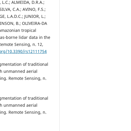
L.C.; ALMEIDA, D.R.A.;
LVA, C.A.; AVINO, F.S.;
E, L.A.D.C.; JUNIOR, L.;
INSON, B.; OLIVEIRA-DA
amazonian tropical
as-borne lidar data in the
 Remote Sensing, n. 12,
.org/10.3390/rs12111754
mentation of traditional
ith unmanned aerial
ing. Remote Sensing, n.
mentation of traditional
ith unmanned aerial
ing. Remote Sensing, n.