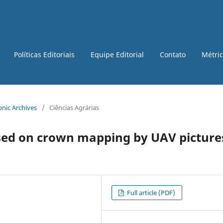
Políticas Editoriais
Equipe Editorial
Contato
Métri
ronic Archives
/
Ciências Agrárias
sed on crown mapping by UAV picture
Full article (PDF)