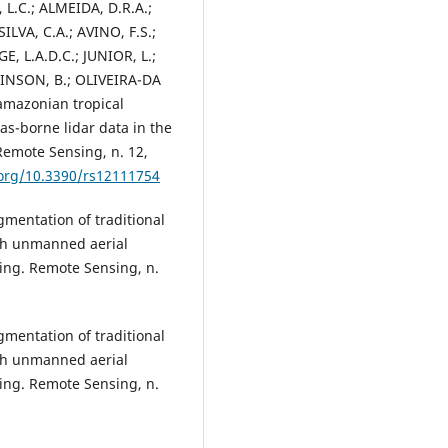
L.C.; ALMEIDA, D.R.A.;
LVA, C.A.; AVINO, F.S.;
E, L.A.D.C.; JUNIOR, L.;
INSON, B.; OLIVEIRA-DA
amazonian tropical
as-borne lidar data in the
 Remote Sensing, n. 12,
.org/10.3390/rs12111754
mentation of traditional
ith unmanned aerial
ing. Remote Sensing, n.
mentation of traditional
ith unmanned aerial
ing. Remote Sensing, n.