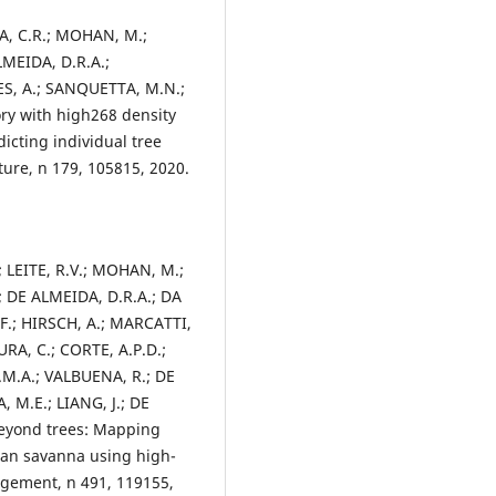
TA, C.R.; MOHAN, M.;
LMEIDA, D.R.A.;
S, A.; SANQUETTA, M.N.;
ry with high268 density
icting individual tree
ture, n 179, 105815, 2020.
 LEITE, R.V.; MOHAN, M.;
; DE ALMEIDA, D.R.A.; DA
, F.; HIRSCH, A.; MARCATTI,
RA, C.; CORTE, A.P.D.;
M.A.; VALBUENA, R.; DE
, M.E.; LIANG, J.; DE
eyond trees: Mapping
ian savanna using high-
agement, n 491, 119155,