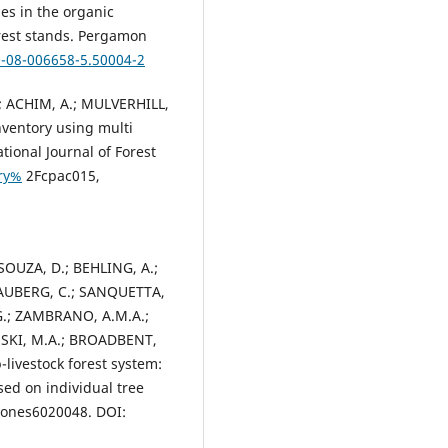
ies in the organic
orest stands. Pergamon
0-08-006658-5.50004-2
; ACHIM, A.; MULVERHILL,
nventory using multi
tional Journal of Forest
try%
2Fcpac015,
SOUZA, D.; BEHLING, A.;
LAUBERG, C.; SANQUETTA,
 G.; ZAMBRANO, A.M.A.;
SKI, M.A.; BROADBENT,
-livestock forest system:
sed on individual tree
drones6020048. DOI: