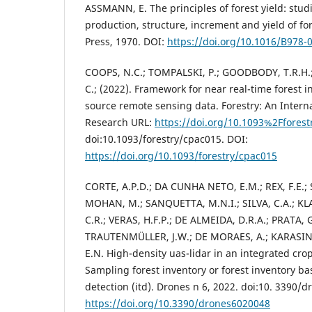
ASSMANN, E. The principles of forest yield: stud
production, structure, increment and yield of f
Press, 1970. DOI:
https://doi.org/10.1016/B978-
COOPS, N.C.; TOMPALSKI, P.; GOODBODY, T.R.H.
C.; (2022). Framework for near real-time forest i
source remote sensing data. Forestry: An Interna
Research URL:
https://doi.org/10.1093%2Ffores
doi:10.1093/forestry/cpac015. DOI:
https://doi.org/10.1093/forestry/cpac015
CORTE, A.P.D.; DA CUNHA NETO, E.M.; REX, F.E.; 
MOHAN, M.; SANQUETTA, M.N.I.; SILVA, C.A.; K
C.R.; VERAS, H.F.P.; DE ALMEIDA, D.R.A.; PRATA,
TRAUTENMÜLLER, J.W.; DE MORAES, A.; KARASIN
E.N. High-density uas-lidar in an integrated crop
Sampling forest inventory or forest inventory ba
detection (itd). Drones n 6, 2022. doi:10. 3390/
https://doi.org/10.3390/drones6020048