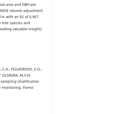
asal area and DBH per
he RMSE volume adjustment
31% with an R2 of 0.967.
 tree species and
oviding valuable insights
 C.A.; FIGUEIREDO, E.O.;
’ OLIVEIRA, M.V.N.
d sampling stratification
e monitoring. Forest