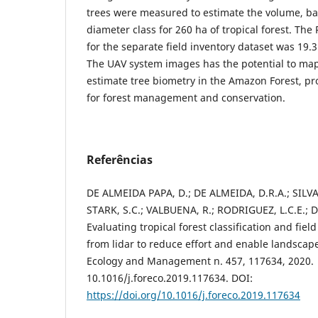
trees were measured to estimate the volume, b
diameter class for 260 ha of tropical forest. T
for the separate field inventory dataset was 19.
The UAV system images has the potential to map
estimate tree biometry in the Amazon Forest, pr
for forest management and conservation.
Referências
DE ALMEIDA PAPA, D.; DE ALMEIDA, D.R.A.; SILVA,
STARK, S.C.; VALBUENA, R.; RODRIGUEZ, L.C.E.; D
Evaluating tropical forest classification and fiel
from lidar to reduce effort and enable landscap
Ecology and Management n. 457, 117634, 2020.
10.1016/j.foreco.2019.117634. DOI:
https://doi.org/10.1016/j.foreco.2019.117634