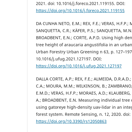
2021. doi: 10.1016/j.foreco.2021.119155. DOI:
https://doi.org/10.1016/j.foreco.2021.119155
DA CUNHA NETO, E.M.; REX, F.E.; VERAS, H.F.P.;
SANQUETTA, C.R.; KÄFER, P.S.; SANQUETTA, M.N
BROADBENT, E.N.; CORTE, A.P.D. Using high densi
tree height of araucaria angustifolia in an urban 
Urban Forestry Urban Greening n 63, p. 127–197,
10.1016/j.ufug.2021.127197. DOI:
https://doi.org/10.1016/j.ufug.2021.127197
DALLA CORTE, A.P.; REX, F.E.; ALMEIDA, D.R.A.D.
C.A.; MOURA, M.M.; WILKINSON, B.; ZAMBRANO
E.M.D.; VERAS, H.F.P.; MORAES, A.D.; KLAUBERG,
A.; BROADBENT, E.N. Measuring individual tree
using gatoreye high-density uav-lidar in an inte
forest system. Remote Sensing, n. 12, 2020. doi
https://doi.org/10.3390/rs12050863