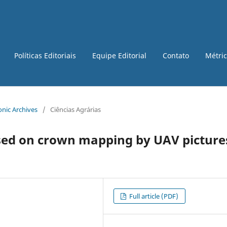
Políticas Editoriais
Equipe Editorial
Contato
Métri
ronic Archives
/
Ciências Agrárias
sed on crown mapping by UAV picture
Full article (PDF)