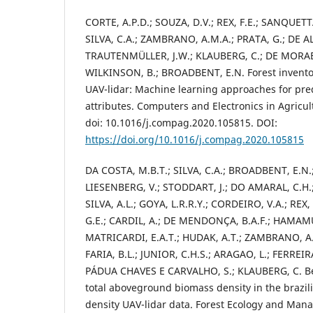
CORTE, A.P.D.; SOUZA, D.V.; REX, F.E.; SANQUET
SILVA, C.A.; ZAMBRANO, A.M.A.; PRATA, G.; DE A
TRAUTENMÜLLER, J.W.; KLAUBERG, C.; DE MORAE
WILKINSON, B.; BROADBENT, E.N. Forest invento
UAV-lidar: Machine learning approaches for pred
attributes. Computers and Electronics in Agricul
doi: 10.1016/j.compag.2020.105815. DOI:
https://doi.org/10.1016/j.compag.2020.105815
DA COSTA, M.B.T.; SILVA, C.A.; BROADBENT, E.N.;
LIESENBERG, V.; STODDART, J.; DO AMARAL, C.H.
SILVA, A.L.; GOYA, L.R.R.Y.; CORDEIRO, V.A.; REX
G.E.; CARDIL, A.; DE MENDONÇA, B.A.F.; HAMAMU
MATRICARDI, E.A.T.; HUDAK, A.T.; ZAMBRANO, A.
FARIA, B.L.; JUNIOR, C.H.S.; ARAGAO, L.; FERREIRA
PÁDUA CHAVES E CARVALHO, S.; KLAUBERG, C. B
total aboveground biomass density in the brazil
density UAV-lidar data. Forest Ecology and Man