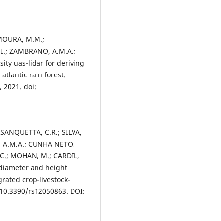
 MOURA, M.M.;
.I.; ZAMBRANO, A.M.A.;
ty uas-lidar for deriving
atlantic rain forest.
 2021. doi:
; SANQUETTA, C.R.; SILVA,
, A.M.A.; CUNHA NETO,
 C.; MOHAN, M.; CARDIL,
 diameter and height
grated crop-livestock-
: 10.3390/rs12050863. DOI: