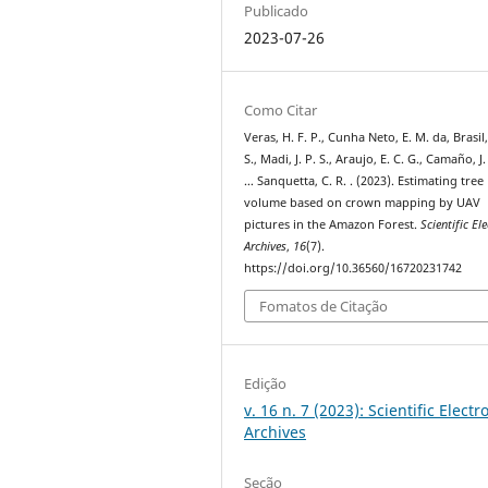
Publicado
2023-07-26
Como Citar
Veras, H. F. P., Cunha Neto, E. M. da, Brasil,
S., Madi, J. P. S., Araujo, E. C. G., Camaño, J. 
… Sanquetta, C. R. . (2023). Estimating tree
volume based on crown mapping by UAV
pictures in the Amazon Forest.
Scientific El
Archives
,
16
(7).
https://doi.org/10.36560/16720231742
Fomatos de Citação
Edição
v. 16 n. 7 (2023): Scientific Electr
Archives
Seção