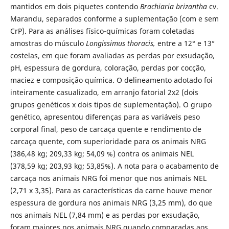
mantidos em dois piquetes contendo
Brachiaria brizantha
cv.
Marandu, separados conforme a suplementação (com e sem
CrP). Para as análises físico-químicas foram coletadas
amostras do músculo
Longissimus thoracis,
entre a 12° e 13°
costelas, em que foram avaliadas as perdas por exsudação,
pH, espessura de gordura, coloração, perdas por cocção,
maciez e composição química. O delineamento adotado foi
inteiramente casualizado, em arranjo fatorial 2x2 (dois
grupos genéticos x dois tipos de suplementação). O grupo
genético, apresentou diferenças para as variáveis peso
corporal final, peso de carcaça quente e rendimento de
carcaça quente, com superioridade para os animais NRG
(386,48 kg; 209,33 kg; 54,09 %) contra os animais NEL
(378,59 kg; 203,93 kg; 53,85%). A nota para o acabamento de
carcaça nos animais NRG foi menor que nos animais NEL
(2,71 x 3,35). Para as características da carne houve menor
espessura de gordura nos animais NRG (3,25 mm), do que
nos animais NEL (7,84 mm) e as perdas por exsudação,
foram maiores nos animais NRG quando comparadas aos