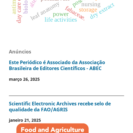
day care centers
leaf anatomy
nursing
dry extract
fabaceae.
storage
power
life activities
Anúncios
Este Periódico é Associado da Associação
Brasileira de Editores Científicos - ABEC
março 26, 2025
Scientific Electronic Archives recebe selo de
qualidade da FAO/AGRIS
janeiro 21, 2025