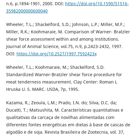
n.6, p.1894-1901, 2000. DOI:
https://doi.org/10.1590/S1516-
35982000000600040
Wheeler, T.L.; Shackelford, S.D.; Johnson, L.P.; Miller, M.F.;
Miller, R.K.; Koohmaraie, M. Comparison of Warner- Bratzler
shear force assessment within and among institutions.
Journal of Animal Science, vol.75, n.9, p.2423-2432, 1997.
DOI:
https://doi.org/10.2527/1997.7592423x
Wheeler, T.L.; Koohmaraie, M.; Shackelford, S.D.
Standardized Warner-Bratzler shear force procedure for
meat tenderness measurement. Clay Center: Roman L
Hruska U. S. MARC. USDA, 7p, 1995.
Kazama, R.; Zeoula, L.M.; Prado, I.N. do; Silva, D.C. da;
Ducatti, T.; Matsushita, M. Características quantitativas e
qualitativas da carcaça de novilhas alimentadas com
diferentes fontes energéticas em dietas à base de cascas de
algodão e de soja. Revista Brasileira de Zootecnia, vol. 37,