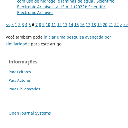
com uso de hidrogel e lâminas de água
,
Scientific
Electronic Archives: v. 15 n. 1 (2022): Scientific
Electronic Archives
<<
<
1
2
3
4
5
6
7
8
9
10
11
12
13
14
15
16
17
18
19
20
21
22
>
>>
Você também pode
iniciar uma pesquisa avançada por
similaridade
para este artigo.
Informações
Para Leitores
Para Autores
Para Bibliotecários
Open Journal Systems