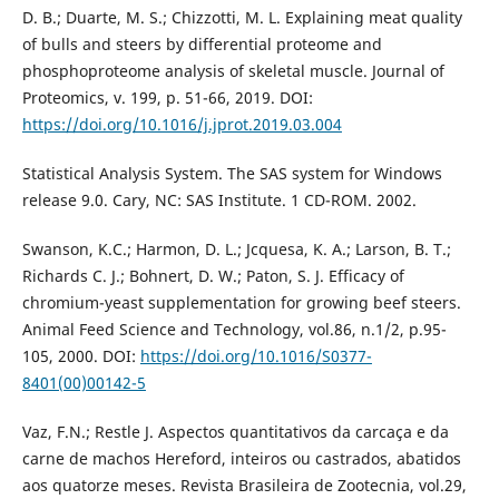
D. B.; Duarte, M. S.; Chizzotti, M. L. Explaining meat quality
of bulls and steers by differential proteome and
phosphoproteome analysis of skeletal muscle. Journal of
Proteomics, v. 199, p. 51-66, 2019. DOI:
https://doi.org/10.1016/j.jprot.2019.03.004
Statistical Analysis System. The SAS system for Windows
release 9.0. Cary, NC: SAS Institute. 1 CD-ROM. 2002.
Swanson, K.C.; Harmon, D. L.; Jcquesa, K. A.; Larson, B. T.;
Richards C. J.; Bohnert, D. W.; Paton, S. J. Efficacy of
chromium-yeast supplementation for growing beef steers.
Animal Feed Science and Technology, vol.86, n.1/2, p.95-
105, 2000. DOI:
https://doi.org/10.1016/S0377-
8401(00)00142-5
Vaz, F.N.; Restle J. Aspectos quantitativos da carcaça e da
carne de machos Hereford, inteiros ou castrados, abatidos
aos quatorze meses. Revista Brasileira de Zootecnia, vol.29,