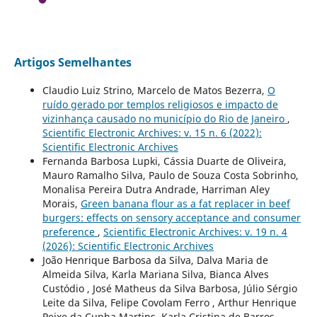
Artigos Semelhantes
Claudio Luiz Strino, Marcelo de Matos Bezerra,
O
ruído gerado por templos religiosos e impacto de
vizinhança causado no município do Rio de Janeiro
,
Scientific Electronic Archives: v. 15 n. 6 (2022):
Scientific Electronic Archives
Fernanda Barbosa Lupki, Cássia Duarte de Oliveira,
Mauro Ramalho Silva, Paulo de Souza Costa Sobrinho,
Monalisa Pereira Dutra Andrade, Harriman Aley
Morais,
Green banana flour as a fat replacer in beef
burgers: effects on sensory acceptance and consumer
preference
,
Scientific Electronic Archives: v. 19 n. 4
(2026): Scientific Electronic Archives
João Henrique Barbosa da Silva, Dalva Maria de
Almeida Silva, Karla Mariana Silva, Bianca Alves
Custódio , José Matheus da Silva Barbosa, Júlio Sérgio
Leite da Silva, Felipe Covolam Ferro , Arthur Henrique
Peixe da Cunha Martins, Karla Cristina de Barros