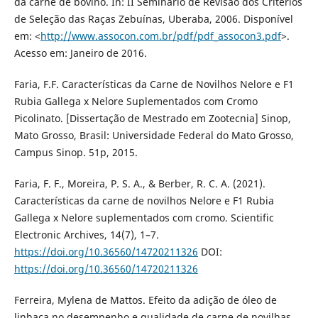
da carne de bovino. In: II Seminário de Revisão dos Critérios
de Seleção das Raças Zebuínas, Uberaba, 2006. Disponível
em: <
http://www.assocon.com.br/pdf/pdf_assocon3.pdf
>.
Acesso em: Janeiro de 2016.
Faria, F.F. Características da Carne de Novilhos Nelore e F1
Rubia Gallega x Nelore Suplementados com Cromo
Picolinato. [Dissertação de Mestrado em Zootecnia] Sinop,
Mato Grosso, Brasil: Universidade Federal do Mato Grosso,
Campus Sinop. 51p, 2015.
Faria, F. F., Moreira, P. S. A., & Berber, R. C. A. (2021).
Características da carne de novilhos Nelore e F1 Rubia
Gallega x Nelore suplementados com cromo. Scientific
Electronic Archives, 14(7), 1–7.
https://doi.org/10.36560/14720211326
DOI:
https://doi.org/10.36560/14720211326
Ferreira, Mylena de Mattos. Efeito da adição de óleo de
linhaça no desempenho e qualidade de carne de novilhas