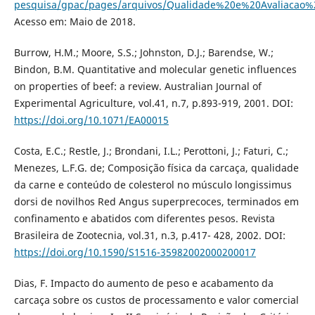
pesquisa/gpac/pages/arquivos/Qualidade%20e%20Avaliacao
Acesso em: Maio de 2018.
Burrow, H.M.; Moore, S.S.; Johnston, D.J.; Barendse, W.;
Bindon, B.M. Quantitative and molecular genetic influences
on properties of beef: a review. Australian Journal of
Experimental Agriculture, vol.41, n.7, p.893-919, 2001. DOI:
https://doi.org/10.1071/EA00015
Costa, E.C.; Restle, J.; Brondani, I.L.; Perottoni, J.; Faturi, C.;
Menezes, L.F.G. de; Composição física da carcaça, qualidade
da carne e conteúdo de colesterol no músculo longissimus
dorsi de novilhos Red Angus superprecoces, terminados em
confinamento e abatidos com diferentes pesos. Revista
Brasileira de Zootecnia, vol.31, n.3, p.417- 428, 2002. DOI:
https://doi.org/10.1590/S1516-35982002000200017
Dias, F. Impacto do aumento de peso e acabamento da
carcaça sobre os custos de processamento e valor comercial