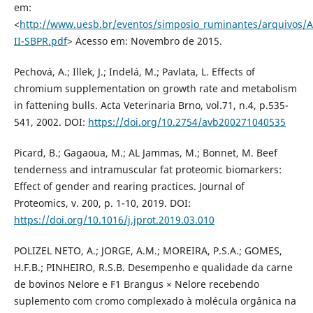
em:
<
http://www.uesb.br/eventos/simposio_ruminantes/arquivos/
II-SBPR.pdf
> Acesso em: Novembro de 2015.
Pechová, A.; Illek, J.; Indelá, M.; Pavlata, L. Effects of
chromium supplementation on growth rate and metabolism
in fattening bulls. Acta Veterinaria Brno, vol.71, n.4, p.535-
541, 2002. DOI:
https://doi.org/10.2754/avb200271040535
Picard, B.; Gagaoua, M.; AL Jammas, M.; Bonnet, M. Beef
tenderness and intramuscular fat proteomic biomarkers:
Effect of gender and rearing practices. Journal of
Proteomics, v. 200, p. 1-10, 2019. DOI:
https://doi.org/10.1016/j.jprot.2019.03.010
POLIZEL NETO, A.; JORGE, A.M.; MOREIRA, P.S.A.; GOMES,
H.F.B.; PINHEIRO, R.S.B. Desempenho e qualidade da carne
de bovinos Nelore e F1 Brangus × Nelore recebendo
suplemento com cromo complexado à molécula orgânica na