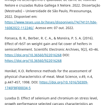
Nelore e cruzadas Rubia Gallega X Nelore. 2022. Dissertação
(Mestrado) – Universidade de São Paulo, Pirassununga,
2022. Disponível em:
https://www.teses.usp.br/teses/disponiveis/74/74131/tde-
16082022-112246/
. Acesso em: 07 out. 2022.
Fonseca, B. R., Berber, R. C. A., & Moreira, P. S. A. (2016).
Effect of rbST on weight gain and fat cover of heifers in
semiconfinement. Scientific Electronic Archives, 9(2), 43–46.
https://doi.org/10.36560/922016268
DOI:
https://doi.org/10.36560/922016268
Honikel, K.O. Reference methods for the assessment of
physical characteristics of meat. Meat Science, v.49, n.4,
p.447-457, 1998. DOI:
https://doi.org/10.1016/S0309-
1740(98)00034-5
Luseba D. Effect of selenium and chromium on stress level,
growth performance selected carcass characteristics an