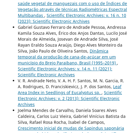
saúde vegetal de manguezais com o uso de Índices de
Vegetação através de técnicas Radiométricas Espectral
Multibandas
,
Scientific Electronic Archives: v. 16 n. 10
(2023): Scientific Electronic Archives
Gabriel Gustavo Ferraro de Andrade Pessoa, Andressa
Kamila Souza Alves, Érico dos Anjos Dantas, Lucilo José
Morais de Almeida, Josevan de Andrade Silva, José
Rayan Eraldo Souza Araújo, Diego Alves Monteiro da
Silva, João Paulo de Oliveira Santos,
Dinâmica
temporal da produção de cana-de-açúcar em um
município do Brejo Paraibano, Brasil (1995–2019)
,
Scientific Electronic Archives: v. 14 n. 11 (2021):
Scientific Electronic Archives
V. R. Andrade Neto, V. A. H. F. Santos, M. N. Garcia, R.
A. Rodrigues, D. Franciskievicz, J. P. dos Santos,
Leaf
Area Index in Seedlings of Eucalyptus sp.
,
Scientific
Electronic Archives: v. 2 (2013): Scientific Electronic
Archives
Joelma Mendes de Carvalho, Daniela Soares Alves
Caldeira, Carlos Luiz Vieira, Gabriel Vinícius Batista da
Silva, Rafael Rosa Rocha, Isabel de Campos,
Crescimento inicial de mudas de Sapindus saponária