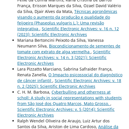
França, Erisson Marques da Silva, Ozael David Valério
da Silva, Djair Alves da Mata,
Técnicas agronômicas
visando o aumento da produção e qualidade do
feijoeiro (Phaseolus vulgaris L.): Uma revisão
integrativa
,
Scientific Electronic Archives: v. 16 n. 12
(2023): Scientific Electronic Archives
Mariana Bertoncini Peixoto da Silva, Vanessa
Neumann Silva,
Biocondicionamento de sementes de
tomate com extrato de alga vermelha
,
Scientific
Electronic Archives: v. 14 n. 3 (2021): Scientific
Electronic Archives
Lara Pizzatto Marciano, Sabrina Safraider França,
Renata Zanella,
O Impacto psicossocial do diagnóstico
de câncer infantil
,
Scientific Electronic Archives: v. 18
n. 2 (2025): Scientific Electronic Archives
C. H. M. Barbosa,
Cyberbulling and otherness at
scholl: A study in social representations with students
from São José dos Quatro Marcos, Mato Grosso.
,
Scientific Electronic Archives: v. 5 (2014): Scientific
Electronic Archives
Ralph Wendel Oliveira de Araujo, Luiz Artur dos
Santos da Silva, Ariston de Lima Cardoso,
Análise da