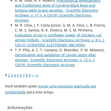
R. M. Silva, N. P. Ribeiro,
Phenological development
and fruitfulness level of Carolina Black Rose and
Sultana table grape varieties
,
Scientific Electronic
Archives: v. 11 n. 4 (2018): Scientific Electronic
Archives
M. R. Silva, J. F. Costa Júnior, G. M. A. Silva, L. B. Freiria,
C. M. S. Santos, R. K. Silveira, M. S. M. Pinheiro,
Evaluation of pie in sunflower power of chickens cut
almost hillbilly
,
Scientific Electronic Archives: v. 8 n. 2
(2015): SCIENTIFIC ELECTRONIC ARCHIVES
T. P. Pilla, A. C. T. Campos, D. Brandler, P. M. Milanesi,
Germination and validation of canola seeds after
storage
,
Scientific Electronic Archives: v. 12 n. 3
(2019): Scientific Electronic Archives
1
2
3
4
5
6
7
8
9
>
>>
Você também pode
iniciar uma pesquisa avançada por
similaridade
para este artigo.
Informações