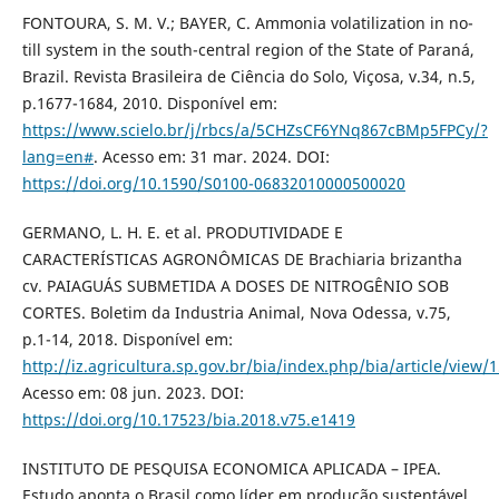
FONTOURA, S. M. V.; BAYER, C. Ammonia volatilization in no-
till system in the south-central region of the State of Paraná,
Brazil. Revista Brasileira de Ciência do Solo, Viçosa, v.34, n.5,
p.1677-1684, 2010. Disponível em:
https://www.scielo.br/j/rbcs/a/5CHZsCF6YNq867cBMp5FPCy/?
lang=en#
. Acesso em: 31 mar. 2024. DOI:
https://doi.org/10.1590/S0100-06832010000500020
GERMANO, L. H. E. et al. PRODUTIVIDADE E
CARACTERÍSTICAS AGRONÔMICAS DE Brachiaria brizantha
cv. PAIAGUÁS SUBMETIDA A DOSES DE NITROGÊNIO SOB
CORTES. Boletim da Industria Animal, Nova Odessa, v.75,
p.1-14, 2018. Disponível em:
http://iz.agricultura.sp.gov.br/bia/index.php/bia/article/view/
Acesso em: 08 jun. 2023. DOI:
https://doi.org/10.17523/bia.2018.v75.e1419
INSTITUTO DE PESQUISA ECONOMICA APLICADA – IPEA.
Estudo aponta o Brasil como líder em produção sustentável