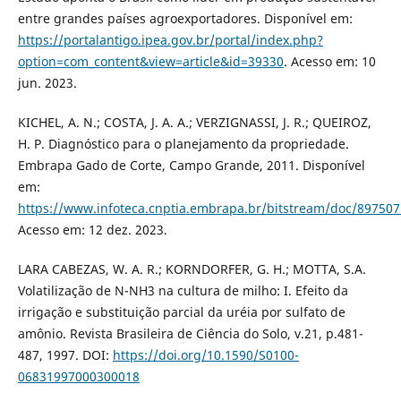
entre grandes países agroexportadores. Disponível em:
https://portalantigo.ipea.gov.br/portal/index.php?
option=com_content&view=article&id=39330
. Acesso em: 10
jun. 2023.
KICHEL, A. N.; COSTA, J. A. A.; VERZIGNASSI, J. R.; QUEIROZ,
H. P. Diagnóstico para o planejamento da propriedade.
Embrapa Gado de Corte, Campo Grande, 2011. Disponível
em:
https://www.infoteca.cnptia.embrapa.br/bitstream/doc/89750
Acesso em: 12 dez. 2023.
LARA CABEZAS, W. A. R.; KORNDORFER, G. H.; MOTTA, S.A.
Volatilização de N-NH3 na cultura de milho: I. Efeito da
irrigação e substituição parcial da uréia por sulfato de
amônio. Revista Brasileira de Ciência do Solo, v.21, p.481-
487, 1997. DOI:
https://doi.org/10.1590/S0100-
06831997000300018