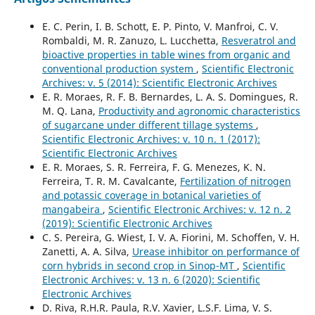
E. C. Perin, I. B. Schott, E. P. Pinto, V. Manfroi, C. V.
Rombaldi, M. R. Zanuzo, L. Lucchetta,
Resveratrol and
bioactive properties in table wines from organic and
conventional production system
,
Scientific Electronic
Archives: v. 5 (2014): Scientific Electronic Archives
E. R. Moraes, R. F. B. Bernardes, L. A. S. Domingues, R.
M. Q. Lana,
Productivity and agronomic characteristics
of sugarcane under different tillage systems
,
Scientific Electronic Archives: v. 10 n. 1 (2017):
Scientific Electronic Archives
E. R. Moraes, S. R. Ferreira, F. G. Menezes, K. N.
Ferreira, T. R. M. Cavalcante,
Fertilization of nitrogen
and potassic coverage in botanical varieties of
mangabeira
,
Scientific Electronic Archives: v. 12 n. 2
(2019): Scientific Electronic Archives
C. S. Pereira, G. Wiest, I. V. A. Fiorini, M. Schoffen, V. H.
Zanetti, A. A. Silva,
Urease inhibitor on performance of
corn hybrids in second crop in Sinop-MT
,
Scientific
Electronic Archives: v. 13 n. 6 (2020): Scientific
Electronic Archives
D. Riva, R.H.R. Paula, R.V. Xavier, L.S.F. Lima, V. S.