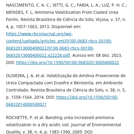
NASCIMENTO, C. A. C.; VITTI, G. C.; FARIA, L. A.; LUZ, P. H. C.;
MENDES, F. L. Ammonia Volatilization From Coated Urea
Forms. Revista Brasileira de Ciência do Solo, Viçosa, v. 37, n.
4, p. 1057–1063, 2013. Disponível em:
https://www.rbcsjournal.org/wp-
content/uploads/articles_xml/0100-0683-rbcs-S0100-
06832013000400022/0100-0683-rbcs-S0100-
06832013000400022.x22228.pdf
. Acesso em: 08 dez. 2023.
DOI:
https://doi.org/10.1590/S0100-06832013000400022
OLIVEIRA, J. A. et al. Volatilização de Amônia Proveniente de
Ureia Compactada com Enxofre e Bentonita, em Ambiente
Controlado. Revista Brasileira de Ciência do Solo, v. 38, n. 5,
p. 1558-1564. 2014. DOI:
https://doi.org/10.1590/S0100-
06832014000500021
ROCHETTE, P. et al. Banding urea increased ammonia
volatilization in a dry acidic soil. Journal of Environmental
Quality, v. 38, n. 4, p. 1383-1390, 2009. DOI: