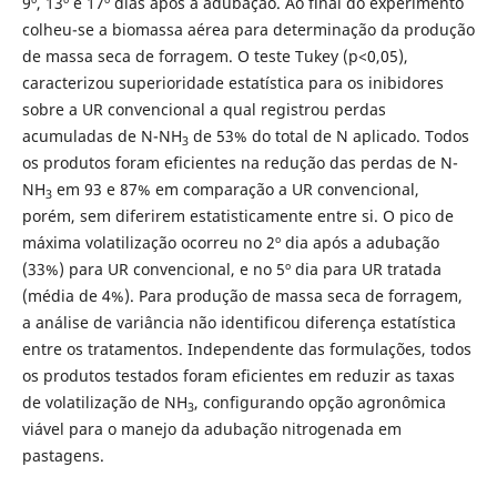
9º, 13º e 17º dias após a adubação. Ao final do experimento
colheu-se a biomassa aérea para determinação da produção
de massa seca de forragem. O teste Tukey (p<0,05),
caracterizou superioridade estatística para os inibidores
sobre a UR convencional a qual registrou perdas
acumuladas de N-NH
de 53% do total de N aplicado. Todos
3
os produtos foram eficientes na redução das perdas de N-
NH
em 93 e 87% em comparação a UR convencional,
3
porém, sem diferirem estatisticamente entre si. O pico de
máxima volatilização ocorreu no 2º dia após a adubação
(33%) para UR convencional, e no 5º dia para UR tratada
(média de 4%). Para produção de massa seca de forragem,
a análise de variância não identificou diferença estatística
entre os tratamentos. Independente das formulações, todos
os produtos testados foram eficientes em reduzir as taxas
de volatilização de NH
, configurando opção agronômica
3
viável para o manejo da adubação nitrogenada em
pastagens.