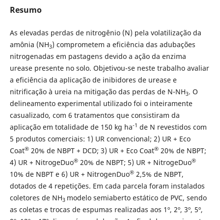
Resumo
As elevadas perdas de nitrogênio (N) pela volatilização da
amônia (NH
) comprometem a eficiência das adubações
3
nitrogenadas em pastagens devido a ação da enzima
urease presente no solo. Objetivou-se neste trabalho avaliar
a eficiência da aplicação de inibidores de urease e
nitrificação à ureia na mitigação das perdas de N-NH
. O
3
delineamento experimental utilizado foi o inteiramente
casualizado, com 6 tratamentos que consistiram da
-1
aplicação em totalidade de 150 kg ha
de N revestidos com
5 produtos comerciais: 1) UR convencional; 2) UR + Eco
®
®
Coat
20% de NBPT + DCD; 3) UR + Eco Coat
20% de NBPT;
®
®
4) UR + NitrogeDuo
20% de NBPT; 5) UR + NitrogeDuo
®
10% de NBPT e 6) UR + NitrogenDuo
2,5% de NBPT,
dotados de 4 repetições. Em cada parcela foram instalados
coletores de NH
modelo semiaberto estático de PVC, sendo
3
as coletas e trocas de espumas realizadas aos 1º, 2º, 3º, 5º,