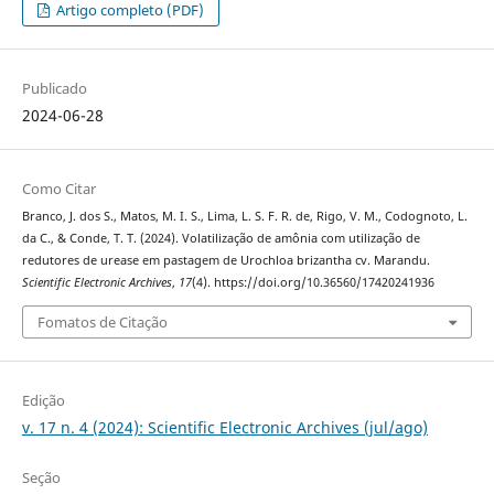
Artigo completo (PDF)
Publicado
2024-06-28
Como Citar
Branco, J. dos S., Matos, M. I. S., Lima, L. S. F. R. de, Rigo, V. M., Codognoto, L.
da C., & Conde, T. T. (2024). Volatilização de amônia com utilização de
redutores de urease em pastagem de Urochloa brizantha cv. Marandu.
Scientific Electronic Archives
,
17
(4). https://doi.org/10.36560/17420241936
Fomatos de Citação
Edição
v. 17 n. 4 (2024): Scientific Electronic Archives (jul/ago)
Seção