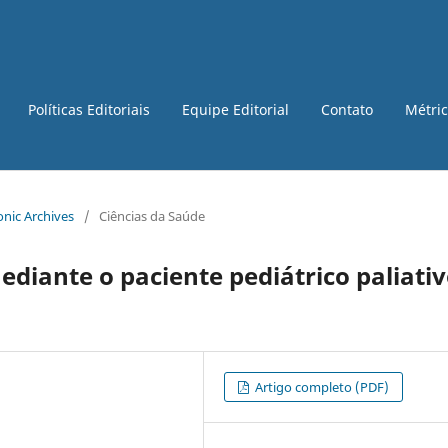
Políticas Editoriais
Equipe Editorial
Contato
Métri
ronic Archives
/
Ciências da Saúde
iante o paciente pediátrico paliati
Artigo completo (PDF)