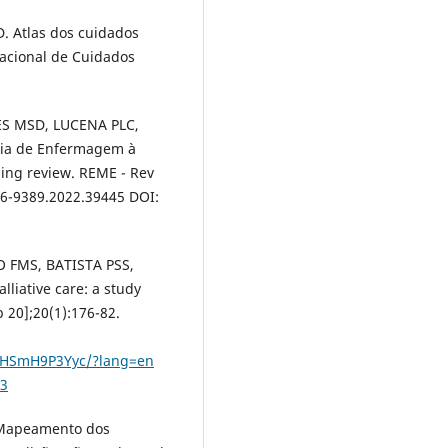
D. Atlas dos cuidados
Nacional de Cuidados
ES MSD, LUCENA PLC,
cia de Enfermagem à
ping review. REME - Rev
16-9389.2022.39445 DOI:
 FMS, BATISTA PSS,
lliative care: a study
 20];20(1):176-82.
sHSmH9P3Yyc/?lang=en
23
 Mapeamento dos