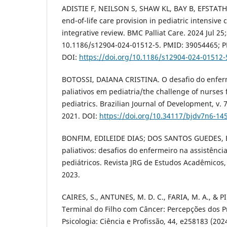
ADISTIE F, NEILSON S, SHAW KL, BAY B, EFSTATH
end-of-life care provision in pediatric intensive 
integrative review. BMC Palliat Care. 2024 Jul 25;
10.1186/s12904-024-01512-5. PMID: 39054465;
DOI:
https://doi.org/10.1186/s12904-024-01512-
BOTOSSI, DAIANA CRISTINA. O desafio do enferm
paliativos em pediatria/the challenge of nurses f
pediatrics. Brazilian Journal of Development, v. 7
2021. DOI:
https://doi.org/10.34117/bjdv7n6-14
BONFIM, EDILEIDE DIAS; DOS SANTOS GUEDES, 
paliativos: desafios do enfermeiro na assistênci
pediátricos. Revista JRG de Estudos Acadêmicos, v
2023.
CAIRES, S., ANTUNES, M. D. C., FARIA, M. A., & 
Terminal do Filho com Câncer: Percepções dos Pr
Psicologia: Ciência e Profissão, 44, e258183 (2024