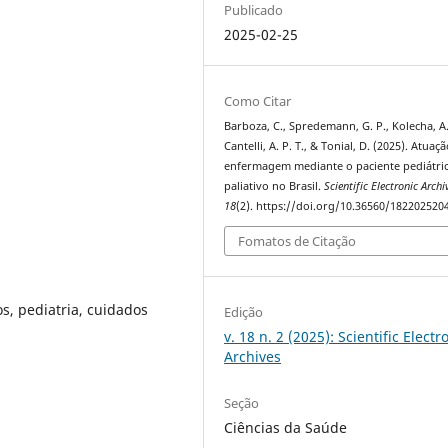
Publicado
2025-02-25
Como Citar
Barboza, C., Spredemann, G. P., Kolecha, A.
Cantelli, A. P. T., & Tonial, D. (2025). Atuaç
enfermagem mediante o paciente pediátri
paliativo no Brasil.
Scientific Electronic Archi
18
(2). https://doi.org/10.36560/182202520
Fomatos de Citação
s, pediatria, cuidados
Edição
v. 18 n. 2 (2025): Scientific Electr
Archives
Seção
Ciências da Saúde