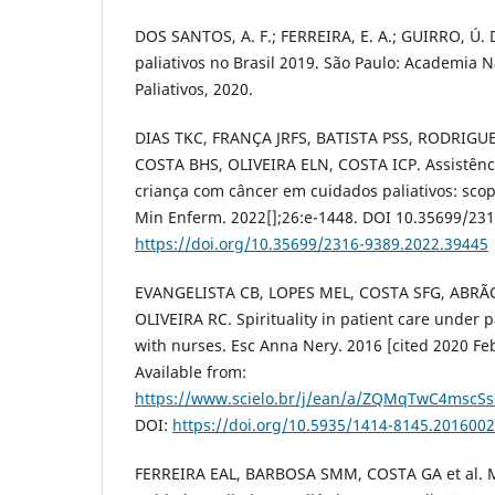
DOS SANTOS, A. F.; FERREIRA, E. A.; GUIRRO, Ú. 
paliativos no Brasil 2019. São Paulo: Academia 
Paliativos, 2020.
DIAS TKC, FRANÇA JRFS, BATISTA PSS, RODRIGU
COSTA BHS, OLIVEIRA ELN, COSTA ICP. Assistên
criança com câncer em cuidados paliativos: sco
Min Enferm. 2022[];26:e-1448. DOI 10.35699/23
https://doi.org/10.35699/2316-9389.2022.39445
EVANGELISTA CB, LOPES MEL, COSTA SFG, ABRÃO
OLIVEIRA RC. Spirituality in patient care under pa
with nurses. Esc Anna Nery. 2016 [cited 2020 Feb
Available from:
https://www.scielo.br/j/ean/a/ZQMqTwC4mscS
DOI:
https://doi.org/10.5935/1414-8145.201600
FERREIRA EAL, BARBOSA SMM, COSTA GA et al.