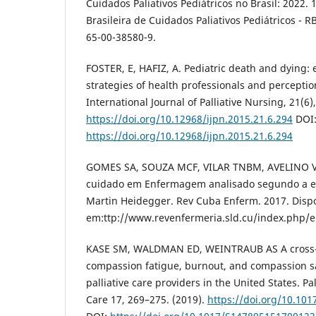
Cuidados Paliativos Pediátricos no Brasil: 2022. 
Brasileira de Cuidados Paliativos Pediátricos - 
65-00-38580-9.
FOSTER, E, HAFIZ, A. Pediatric death and dying:
strategies of health professionals and perceptio
International Journal of Palliative Nursing, 21(6)
https://doi.org/10.12968/ijpn.2015.21.6.294
DOI
https://doi.org/10.12968/ijpn.2015.21.6.294
GOMES SA, SOUZA MCF, VILAR TNBM, AVELINO 
cuidado em Enfermagem analisado segundo a e
Martin Heidegger. Rev Cuba Enferm. 2017. Disp
em:ttp://www.revenfermeria.sld.cu/index.php/e
KASE SM, WALDMAN ED, WEINTRAUB AS A cross-se
compassion fatigue, burnout, and compassion sat
palliative care providers in the United States. Pa
Care 17, 269–275. (2019).
https://doi.org/10.10