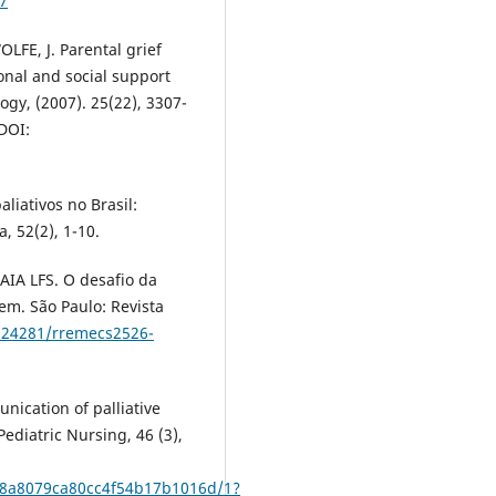
7
LFE, J. Parental grief
ional and social support
ogy, (2007). 25(22), 3307-
DOI:
liativos no Brasil:
, 52(2), 1-10.
IA LFS. O desafio da
m. São Paulo: Revista
0.24281/rremecs2526-
cation of palliative
Pediatric Nursing, 46 (3),
38a8079ca80cc4f54b17b1016d/1?