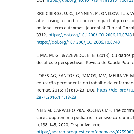
DOI:
https://doi.org/10.1017/S147895151700123
KREICBERGS, U. C., LANNEN, P., ONELOV, E., & WO
after losing a child to cancer: Impact of profess
on long-term outcomes. Journal of Clinical Oncol
3312.
https://doi.org/10.1200/JCO.2006.10.0743
https://doi.org/10.1200/JCO.2006.10.0743
LIMA, M. G., & AZEVEDO, E. B. (2018). Cuidados pa
desafios e perspectivas. Revista de Saúde Pública
LOPES AG, SANTOS G, RAMOS, MM, MEIRA VF, MA
educação permanente no trabalho da enfermage
Remax. 2016; 1(1):13-23. DOI:
https://doi.org/1
2874.2016.1.1.13-23
NEIS M, CARVALHO PRA, ROCHA CMF. The communi
care adoption in a pediatric intensive care unit. 
p.138-145, 2020. Disponível em:
https://search.proquest.com/openview/625900