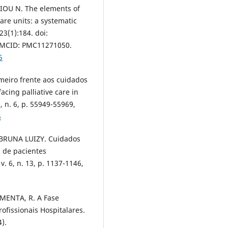
IOU N. The elements of
care units: a systematic
23(1):184. doi:
 PMCID: PMC11271050.
5
eiro frente aos cuidados
acing palliative care in
, n. 6, p. 55949-55969,
5
BRUNA LUIZY. Cuidados
a de pacientes
. 6, n. 13, p. 1137-1146,
PIMENTA, R. A Fase
ofissionais Hospitalares.
).