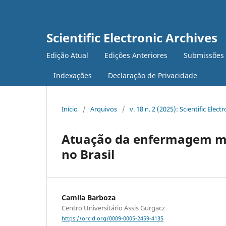
Scientific Electronic Archives
Edição Atual
Edições Anteriores
Submissões
Indexações
Declaração de Privacidade
Início
/
Arquivos
/
v. 18 n. 2 (2025): Scientific Elect
Atuação da enfermagem med
no Brasil
Camila Barboza
Centro Universitário Assis Gurgacz
https://orcid.org/0009-0005-2459-4135