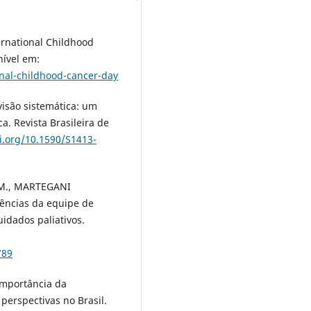
national Childhood
nível em:
nal-childhood-cancer-day
visão sistemática: um
ca. Revista Brasileira de
oi.org/10.1590/S1413-
, M., MARTEGANI
vências da equipe de
idados paliativos.
789
 importância da
perspectivas no Brasil.