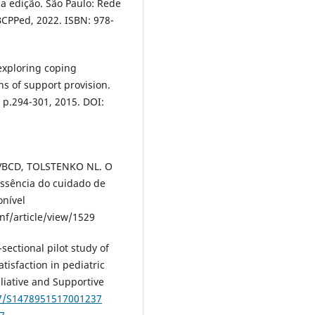
1a edição. São Paulo: Rede
RBCPPed, 2022. ISBN: 978-
 exploring coping
ns of support provision.
, p.294-301, 2015. DOI:
:
VBCD, TOLSTENKO NL. O
ssência do cuidado de
onível
nf/article/view/1529
ctional pilot study of
isfaction in pediatric
lliative and Supportive
17/S1478951517001237