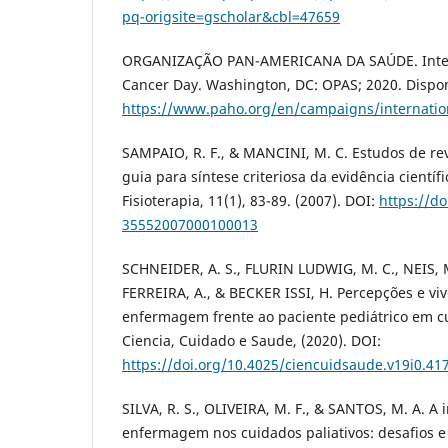
pq-origsite=gscholar&cbl=47659
ORGANIZAÇÃO PAN-AMERICANA DA SAÚDE. Inter
Cancer Day. Washington, DC: OPAS; 2020. Dispo
https://www.paho.org/en/campaigns/internatio
SAMPAIO, R. F., & MANCINI, M. C. Estudos de re
guia para síntese criteriosa da evidência científi
Fisioterapia, 11(1), 83-89. (2007). DOI:
https://d
35552007000100013
SCHNEIDER, A. S., FLURIN LUDWIG, M. C., NEIS
FERREIRA, A., & BECKER ISSI, H. Percepções e vi
enfermagem frente ao paciente pediátrico em cu
Ciencia, Cuidado e Saude, (2020). DOI:
https://doi.org/10.4025/ciencuidsaude.v19i0.41
SILVA, R. S., OLIVEIRA, M. F., & SANTOS, M. A. A
enfermagem nos cuidados paliativos: desafios e 