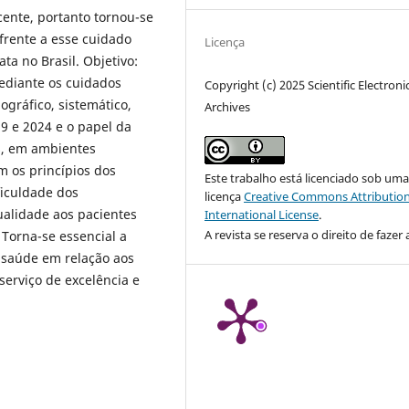
ecente, portanto tornou-se
rente a esse cuidado
Licença
ata no Brasil. Objetivo:
ediante os cuidados
Copyright (c) 2025 Scientific Electroni
ográfico, sistemático,
Archives
19 e 2024 e o papel da
s, em ambientes
m os princípios dos
Este trabalho está licenciado sob um
ficuldade dos
licença
Creative Commons Attribution
ualidade aos pacientes
International License
.
A revista se reserva o direito de fazer 
 Torna-se essencial a
 saúde em relação aos
serviço de excelência e