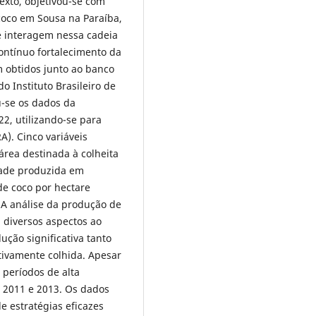
exto, objetivou-se com
coco em Sousa na Paraíba,
e interagem nessa cadeia
contínuo fortalecimento da
m obtidos junto ao banco
o Instituto Brasileiro de
iu-se os dados da
2, utilizando-se para
). Cinco variáveis
área destinada à colheita
dade produzida em
de coco por hectare
 A análise da produção de
 diversos aspectos ao
ução significativa tanto
tivamente colhida. Apesar
 períodos de alta
 2011 e 2013. Os dados
e estratégias eficazes