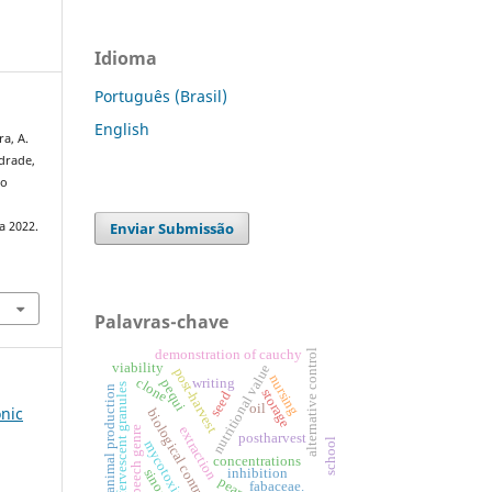
Idioma
Português (Brasil)
English
ra, A.
ndrade,
ho
Enviar Submissão
a 2022.
Palavras-chave
alternative control
demonstration of cauchy
viability
nutritional value
post-harvest
nursing
clone
writing
pequi
effervescent granules
animal production
storage
seed
oil
onic
biological control
extraction
speech genre
postharvest
school
mycotoxins
concentrations
sinop
inhibition
peanut
fabaceae.