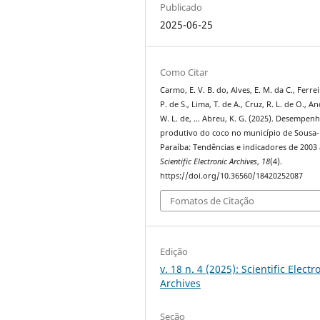
Publicado
2025-06-25
Como Citar
Carmo, E. V. B. do, Alves, E. M. da C., Ferrei
P. de S., Lima, T. de A., Cruz, R. L. de O., A
W. L. de, … Abreu, K. G. (2025). Desempen
produtivo do coco no município de Sousa-
Paraíba: Tendências e indicadores de 2003 
Scientific Electronic Archives
,
18
(4).
https://doi.org/10.36560/18420252087
Fomatos de Citação
Edição
v. 18 n. 4 (2025): Scientific Electr
Archives
Seção