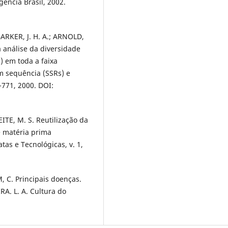
encia Brasil, 2002.
BARKER, J. H. A.; ARNOLD,
 análise da diversidade
) em toda a faixa
m sequência (SSRs) e
4-771, 2000. DOI:
LEITE, M. S. Reutilização da
e matéria prima
tas e Tecnológicas, v. 1,
, C. Principais doenças.
RA. L. A. Cultura do