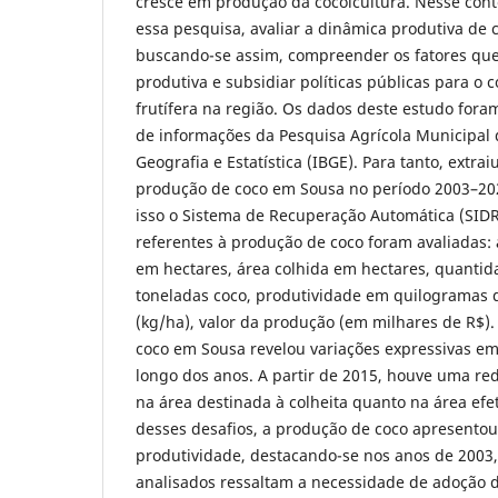
cresce em produção da cocoicultura. Nesse cont
essa pesquisa, avaliar a dinâmica produtiva de 
buscando-se assim, compreender os fatores qu
produtiva e subsidiar políticas públicas para o 
frutífera na região. Os dados deste estudo fora
de informações da Pesquisa Agrícola Municipal d
Geografia e Estatística (IBGE). Para tanto, extra
produção de coco em Sousa no período 2003–202
isso o Sistema de Recuperação Automática (SIDRA
referentes à produção de coco foram avaliadas: 
em hectares, área colhida em hectares, quanti
toneladas coco, produtividade em quilogramas 
(kg/ha), valor da produção (em milhares de R$).
coco em Sousa revelou variações expressivas em
longo dos anos. A partir de 2015, houve uma red
na área destinada à colheita quanto na área efe
desses desafios, a produção de coco apresentou
produtividade, destacando-se nos anos de 2003,
analisados ressaltam a necessidade de adoção d