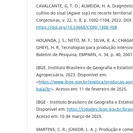
CAVALCANTE, G. T. O.; ALMEIDA, H. A. Diagnósti
cultivo do sisal (Agave ssp) no recorte territoria
Conjecturas, v. 22, n. 8, p. 1092-1104, 2022. DOI:
https://doi.org/10.53660/CONJ-1308-Y08
HOLANDA, J. S.; NETO, M. F.; SILVA, R. A.; CHAGAS
GHEYI, H. R. Tecnologias para produção intensiv
Boletim de Pesquisa, EMPARN, n. 34, p. 40, 2007
IBGE. Instituto Brasileiro de Geografia e Estatís
Agropecuária, 2023. Disponível em:
<
https://www.ibge.gov.br/explica/producao-agr
baia/br
>. Acesso em: 11 de fevereiro de 2025.
IBGE - Instituto Brasileiro de Geografia e Estatís
Disponível em:
https://cidades.ibge.gov.br/bra
Acesso em: 10 de março de 2025.
MARTINS, C. R.; JÚNIOR, L. A. J. Produção e come