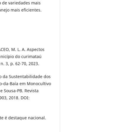
o de variedades mais
nejo mais eficientes.
ACEO, M. L. A. Aspectos
unicípio do curimataú
n. 3, p. 62-70, 2023.
o da Sustentabilidade dos
o-da-Baía em Monocultivo
de Sousa-PB. Revista
–903, 2018. DOI:
te é destaque nacional.