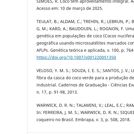
SIMÕES, R. Coco tem aproveitamento integral. Ag
Acesso em: 10 de março de 2025.
TEULAT, B.; ALDAM, C.; TREHIN, R.; LEBRUN, P.; 
G. M.; KARD, A.; BAUDOUIN, L.; ROGNON, F. Uma
genética em populações de coco (Cocos nucifera
geográfica usando microssatélites marcados co
AFLPs. Genética teórica e aplicada, v. 100, p. 76
https://doi.org/10.1007/s001220051350
VELOSO, Y. M. S.; SOUZA, I. E. S.; SANTOS, J. V.; 
fibra da casca do coco verde para a produção d
industrial. Cadernos de Graduação - Ciências Exa
n. 17, p. 91-98, 2013.
WARWICK, D. R. N.; TALAMINI, V.; LEAL, E.C.; RAM
In: FERREIRA, J. M. S.; WARWICK, D. R. N.; SIQUEI
coqueiro no Brasil. Embrapa, v. 3, p. 508, 2018.