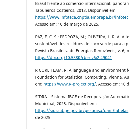
Brasil frente ao comércio internacional: panor
Tabuleiros Costeiros, 2013. Disponível em:
https://www.infoteca.cnptia.embrapa.br/infote
Acesso em: 10 de março de 2025.
PAZ, E. C. S.; PEDROZA, M.; OLIVEIRA, L. R. A. Al
sustentável dos resíduos do coco verde para a 
Revista Brasileira de Energias Renováveis, v. 6, n
https://doi.org/10.5380/rber.v6i2.49041
R CORE TEAM. R: A language and environment for
Foundation for Statistical Computing, Vienna, Au
em:
https://www.R-project.org/
. Acesso em: 10 
SIDRA – Sistema IBGE de Recuperação Automátic
Municipal, 2025. Disponível em:
https://sidra.ibge.gov.br/pesquisa/pam/tabelas
de 2025.