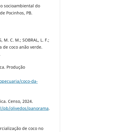
co socioambiental do
l de Pocinhos, PB.
, M. C. M.; SOBRAL, L. F.;
a de coco anão verde.
.
tica. Produção
opecuaria/coco-da-
tica. Censo, 2024.
sil/pb/olivedos/panorama
.
rcialização de coco no