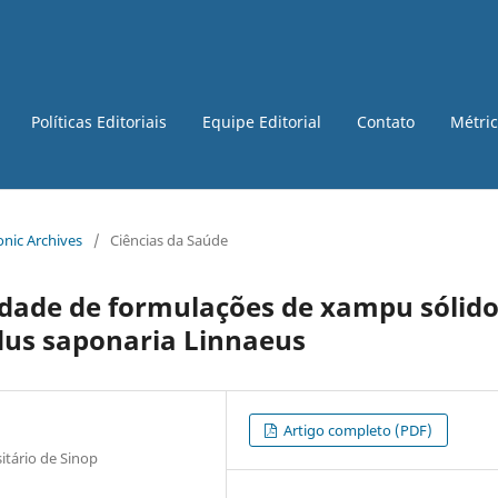
Políticas Editoriais
Equipe Editorial
Contato
Métri
ronic Archives
/
Ciências da Saúde
idade de formulações de xampu sólid
dus saponaria Linnaeus
Artigo completo (PDF)
itário de Sinop