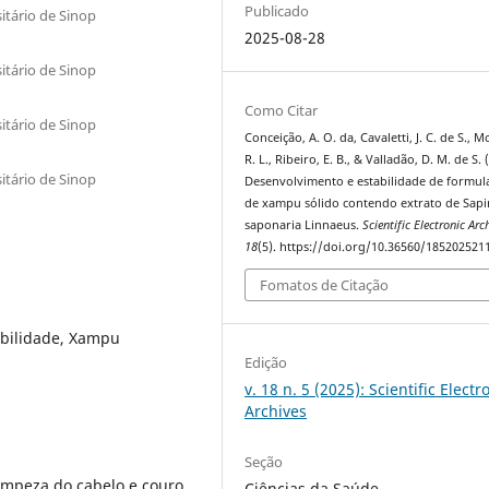
Publicado
itário de Sinop
2025-08-28
itário de Sinop
Como Citar
itário de Sinop
Conceição, A. O. da, Cavaletti, J. C. de S., M
R. L., Ribeiro, E. B., & Valladão, D. M. de S. 
itário de Sinop
Desenvolvimento e estabilidade de formul
de xampu sólido contendo extrato de Sap
saponaria Linnaeus.
Scientific Electronic Arc
18
(5). https://doi.org/10.36560/185202521
Fomatos de Citação
abilidade, Xampu
Edição
v. 18 n. 5 (2025): Scientific Electr
Archives
Seção
impeza do cabelo e couro
Ciências da Saúde