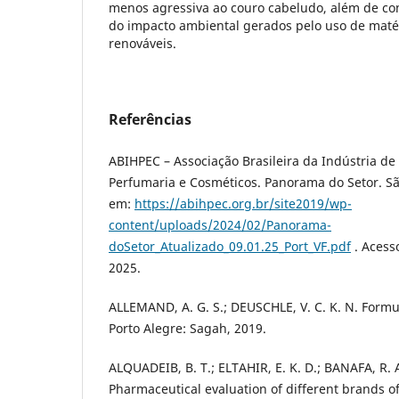
menos agressiva ao couro cabeludo, além de co
do impacto ambiental gerados pelo uso de maté
renováveis.
Referências
ABIHPEC – Associação Brasileira da Indústria de
Perfumaria e Cosméticos. Panorama do Setor. Sã
em:
https://abihpec.org.br/site2019/wp-
content/uploads/2024/02/Panorama-
doSetor_Atualizado_09.01.25_Port_VF.pdf
. Acess
2025.
ALLEMAND, A. G. S.; DEUSCHLE, V. C. K. N. Form
Porto Alegre: Sagah, 2019.
ALQUADEIB, B. T.; ELTAHIR, E. K. D.; BANAFA, R. 
Pharmaceutical evaluation of different brands o