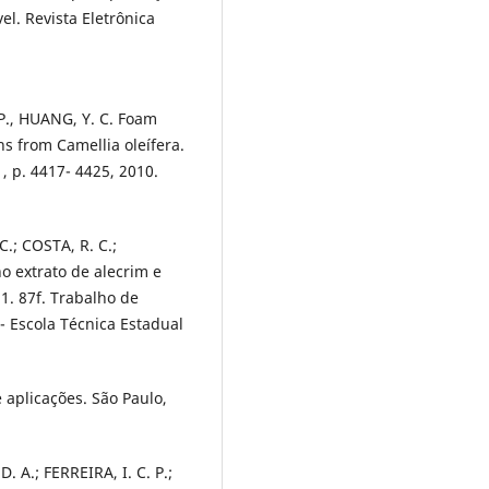
l. Revista Eletrônica
 P., HUANG, Y. C. Foam
ns from Camellia oleífera.
1, p. 4417- 4425, 2010.
.; COSTA, R. C.;
 extrato de alecrim e
21. 87f. Trabalho de
- Escola Técnica Estadual
 aplicações. São Paulo,
. A.; FERREIRA, I. C. P.;