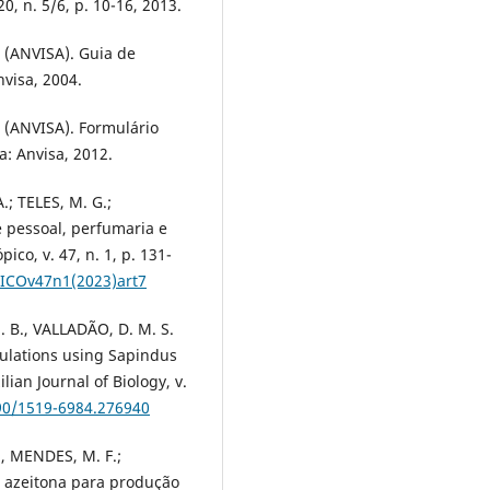
0, n. 5/6, p. 10-16, 2013.
a (ANVISA). Guia de
nvisa, 2004.
a (ANVISA). Formulário
a: Anvisa, 2012.
.; TELES, M. G.;
e pessoal, perfumaria e
ico, v. 47, n. 1, p. 131-
PICOv47n1(2023)art7
. B., VALLADÃO, D. M. S.
mulations using Sapindus
lian Journal of Biology, v.
590/1519-6984.276940
., MENDES, M. F.;
a azeitona para produção