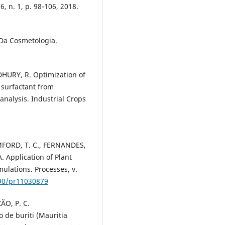
, n. 1, p. 98-106, 2018.
Da Cosmetologia.
HURY, R. Optimization of
 surfactant from
nalysis. Industrial Crops
AMFORD, T. C., FERNANDES,
. Application of Plant
ulations. Processes, v.
390/pr11030879
ZÃO, P. C.
de buriti (Mauritia