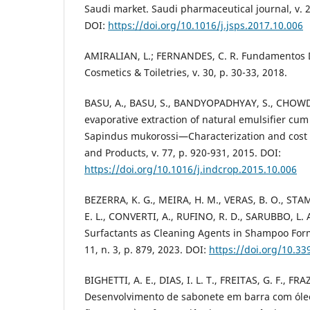
Saudi market. Saudi pharmaceutical journal, v. 26
DOI:
https://doi.org/10.1016/j.jsps.2017.10.006
AMIRALIAN, L.; FERNANDES, C. R. Fundamentos 
Cosmetics & Toiletries, v. 30, p. 30-33, 2018.
BASU, A., BASU, S., BANDYOPADHYAY, S., CHOWD
evaporative extraction of natural emulsifier cum
Sapindus mukorossi—Characterization and cost a
and Products, v. 77, p. 920-931, 2015. DOI:
https://doi.org/10.1016/j.indcrop.2015.10.006
BEZERRA, K. G., MEIRA, H. M., VERAS, B. O., ST
E. L., CONVERTI, A., RUFINO, R. D., SARUBBO, L. A
Surfactants as Cleaning Agents in Shampoo Form
11, n. 3, p. 879, 2023. DOI:
https://doi.org/10.3
BIGHETTI, A. E., DIAS, I. L. T., FREITAS, G. F., FRA
Desenvolvimento de sabonete em barra com óleo 