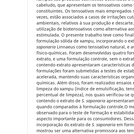
cabeludo, que apresentam os tensoativos como 
constituintes. Os tensoativos mais empregados s
vezes, estão associados a casos de irritações c
ambientais, relativos à sua produção e descarte.
utilização de biotensoativos como alternativa ao
estimulada. O presente trabalho teve como fin
formulação sólida de xampu, incorporando o ex
saponaria
Linnaeus como tensoativo natural, e av
físico-químicas
.
Foram desenvolvidas quatro fo
extrato, e uma formulação controle, sem o extr
contendo extrato apresentaram características 
formulações foram submetidas a testes de estab
acelerada, mantendo suas características organol
químicas. Além disso, foram realizados ensaios 
limpeza do xampu (índice de emulsificação, tens
percentual de limpeza), nos quais verificou-se 
contendo o extrato de
S. saponaria
apresentaram 
quando comparados à formulação controle.O m
observado para o teste de formação e estabili
aspecto importante para os consumidores. Dess
incorporação do extrato de
S. saponaria
em form
mostrou ser uma alternativa promissora aos tens