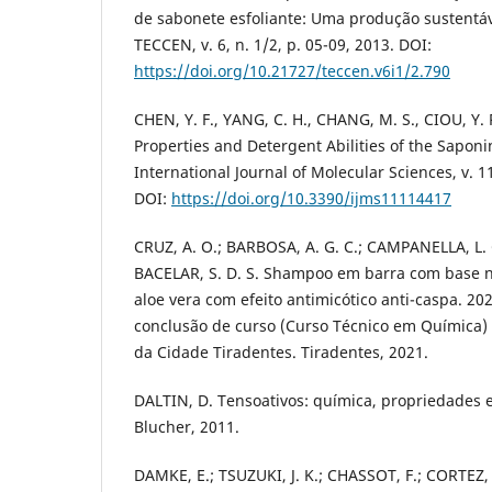
de sabonete esfoliante: Uma produção sustentáve
TECCEN, v. 6, n. 1/2, p. 05-09, 2013. DOI:
https://doi.org/10.21727/teccen.v6i1/2.790
CHEN, Y. F., YANG, C. H., CHANG, M. S., CIOU, Y.
Properties and Detergent Abilities of the Saponi
International Journal of Molecular Sciences, v. 1
DOI:
https://doi.org/10.3390/ijms11114417
CRUZ, A. O.; BARBOSA, A. G. C.; CAMPANELLA, L. C
BACELAR, S. D. S. Shampoo em barra com base no
aloe vera com efeito antimicótico anti-caspa. 20
conclusão de curso (Curso Técnico em Química) 
da Cidade Tiradentes. Tiradentes, 2021.
DALTIN, D. Tensoativos: química, propriedades e
Blucher, 2011.
DAMKE, E.; TSUZUKI, J. K.; CHASSOT, F.; CORTEZ, D