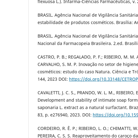
flexuosa L.). Infarma-Ciências Farmacêuticas, v. 2
BRASIL. Agência Nacional de Vigilância Sanitári
estabilidade de produtos cosméticos. Brasília: A
BRASIL. Agência Nacional de Vigilância Sanitári
Nacional da Farmacopeia Brasileira. 2.ed. Brasíli
CASTRO, P. B.; REGALADO, P. F.; RIBEIRO, M. M. A
CARVALHO, S. M. P. Inovação no setor de higien
cosméticos: estudo do caso Natura. Ciência e Tróp
144, 2023 DOI:
https://doi.org/10.33148/CETRO
CAVALETTI, J. C. S., PRANDO, W. L. M., RIBEIRO, E
Development and stability of intimate soap for
saponaria L. extract as a natural surfactant. Brazi
83, p. e276940, 2023. DOI:
https://doi.org/10.1
CORDEIRO, R. Ê. P.; RIBEIRO, L. O.; CHIMATTI, W
PEREIRA, C. S. S. Reaproveitamento do caroço d