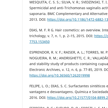
MESQUITA, C. S. S.; SILVA, V. R.; SVIDZINSKI, T. I
Spermicidal and anti-Trichomonas vaginalis activ
saponaria. BMC Complementary and Alternative M
2013. DOI:
https://doi.org/10.1186/1472-6882-1
DIAS, M. F. R G. Hair cosmetics: an overview. Int
trichology, v. 7, n. 1, p. 2–15, 2015. DOI:
https://
7753.153450
ESPRENDOR, R. V. F.; RAISER, A. L.; TORRES, M. P.
NOGUEIRA, R. M.; ANDRIGHETTI, C. R.; VALLADÃO
and stability study of products containing cupuaç
Electronic Archives, v. 12, n. 6, p. 77-85, 2019. D
https://doi.org/10.36560/1262019998
FELIPE, L. O.; DIAS, S. C. Surfactantes sintéticos 
vantagens e desvantagens. Química e Sociedade, 
2016. DOI:
https://doi.org/10.21577/0104-8899.