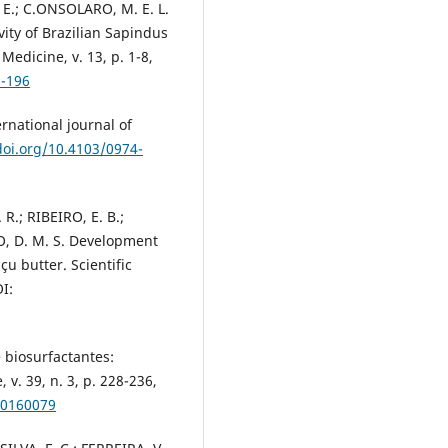
. E.; C.ONSOLARO, M. E. L.
ity of Brazilian Sapindus
edicine, v. 13, p. 1-8,
3-196
ernational journal of
doi.org/10.4103/0974-
 R.; RIBEIRO, E. B.;
, D. M. S. Development
u butter. Scientific
OI:
e biosurfactantes:
v. 39, n. 3, p. 228-236,
20160079