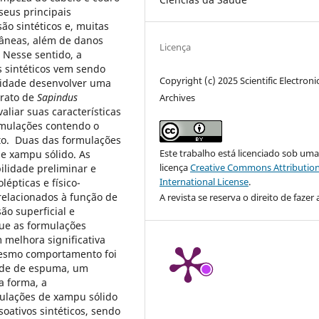
seus principais
ão sintéticos e, muitas
utâneas, além de danos
Licença
 Nesse sentido, a
s sintéticos vem sendo
Copyright (c) 2025 Scientific Electroni
alidade desenvolver uma
trato de
Sapindus
Archives
aliar suas características
rmulações contendo o
ato. Duas das formulações
Este trabalho está licenciado sob um
de xampu sólido. As
licença
Creative Commons Attribution
ilidade preliminar e
International License
.
épticas e físico-
relacionados à função de
A revista se reserva o direito de fazer 
ão superficial e
que as formulações
melhora significativa
esmo comportamento foi
dade de espuma, um
a forma, a
ulações de xampu sólido
oativos sintéticos, sendo