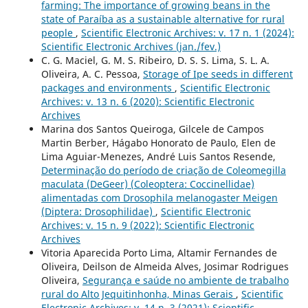
farming: The importance of growing beans in the
state of Paraíba as a sustainable alternative for rural
people
,
Scientific Electronic Archives: v. 17 n. 1 (2024):
Scientific Electronic Archives (jan./fev.)
C. G. Maciel, G. M. S. Ribeiro, D. S. S. Lima, S. L. A.
Oliveira, A. C. Pessoa,
Storage of Ipe seeds in different
packages and environments
,
Scientific Electronic
Archives: v. 13 n. 6 (2020): Scientific Electronic
Archives
Marina dos Santos Queiroga, Gilcele de Campos
Martin Berber, Hágabo Honorato de Paulo, Elen de
Lima Aguiar-Menezes, André Luis Santos Resende,
Determinação do período de criação de Coleomegilla
maculata (DeGeer) (Coleoptera: Coccinellidae)
alimentadas com Drosophila melanogaster Meigen
(Diptera: Drosophilidae)
,
Scientific Electronic
Archives: v. 15 n. 9 (2022): Scientific Electronic
Archives
Vitoria Aparecida Porto Lima, Altamir Fernandes de
Oliveira, Deilson de Almeida Alves, Josimar Rodrigues
Oliveira,
Segurança e saúde no ambiente de trabalho
rural do Alto Jequitinhonha, Minas Gerais
,
Scientific
Electronic Archives: v. 14 n. 3 (2021): Scientific