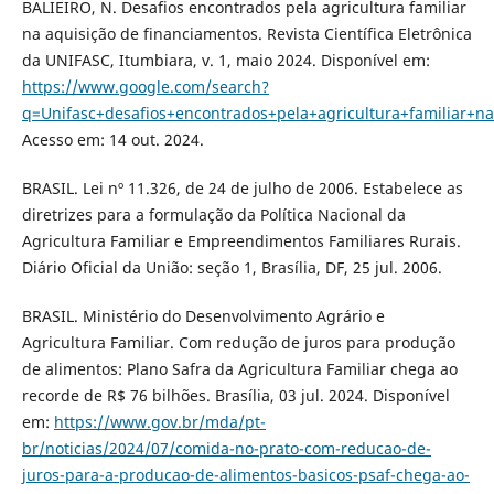
BALIEIRO, N. Desafios encontrados pela agricultura familiar
na aquisição de financiamentos. Revista Científica Eletrônica
da UNIFASC, Itumbiara, v. 1, maio 2024. Disponível em:
https://www.google.com/search?
q=Unifasc+desafios+encontrados+pela+agricultura+familiar
Acesso em: 14 out. 2024.
BRASIL. Lei nº 11.326, de 24 de julho de 2006. Estabelece as
diretrizes para a formulação da Política Nacional da
Agricultura Familiar e Empreendimentos Familiares Rurais.
Diário Oficial da União: seção 1, Brasília, DF, 25 jul. 2006.
BRASIL. Ministério do Desenvolvimento Agrário e
Agricultura Familiar. Com redução de juros para produção
de alimentos: Plano Safra da Agricultura Familiar chega ao
recorde de R$ 76 bilhões. Brasília, 03 jul. 2024. Disponível
em:
https://www.gov.br/mda/pt-
br/noticias/2024/07/comida-no-prato-com-reducao-de-
juros-para-a-producao-de-alimentos-basicos-psaf-chega-ao-