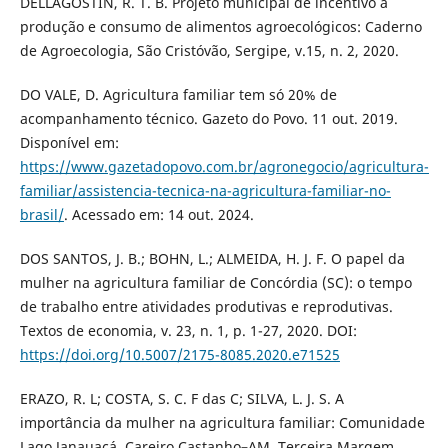
DELLAGOSTIN, R. T. B. Projeto municipal de incentivo à
produção e consumo de alimentos agroecológicos: Caderno
de Agroecologia, São Cristóvão, Sergipe, v.15, n. 2, 2020.
DO VALE, D. Agricultura familiar tem só 20% de
acompanhamento técnico. Gazeto do Povo. 11 out. 2019.
Disponível em:
https://www.gazetadopovo.com.br/agronegocio/agricultura-
familiar/assistencia-tecnica-na-agricultura-familiar-no-
brasil/
. Acessado em: 14 out. 2024.
DOS SANTOS, J. B.; BOHN, L.; ALMEIDA, H. J. F. O papel da
mulher na agricultura familiar de Concórdia (SC): o tempo
de trabalho entre atividades produtivas e reprodutivas.
Textos de economia, v. 23, n. 1, p. 1-27, 2020. DOI:
https://doi.org/10.5007/2175-8085.2020.e71525
ERAZO, R. L; COSTA, S. C. F das C; SILVA, L. J. S. A
importância da mulher na agricultura familiar: Comunidade
Lago Janauacá, Careiro Castanho–AM. Terceira Margem