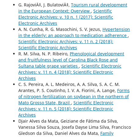
G. RajoviÄ‡, J. BulatoviÄ‡,
Tourism rural development
in the European Context: Overview
,
Scientific
Electronic Archives: v. 10 n. 1 (2017): Scientific
Electronic Archives
A. N. Cunha, R. G. Masochini, S. V. Jezus,
Hypertension
in the elderly: an approach to medication adherence
,
Scientific Electronic Archives: v. 11 n. 2 (2018):
Scientific Electronic Archives
R. M. Silva, N. P. Ribeiro,
Phenological development
and fruitfulness level of Carolina Black Rose and
Sultana table grape varieties
,
Scientific Electronic
Archives: v. 11 n. 4 (2018): Scientific Electronic
Archives
C. S. Pereira, A. L. Medeiros, A. A. Silva, S. A. C. M.
Arantes, P. S. Coutinho, I. V. A. Fiorini, A. Lange,
Forms
of nitrogen fertilization on soybean in the northern of
Mato Grosso State, Brazil
,
Scientific Electronic
Archives: v. 11 n. 5 (2018): Scientific Electronic
Archives
Djair Alves da Mata, Geiziane de Fátima da Silva,
Vanessa Silva Souza, Josefa Dayse Lima Silva, Francisco
Gledson da Silva, Daniel Alves da Mata,
Family