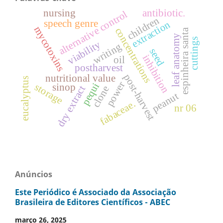
nursing
antibiotic.
alternative control
children
speech genre
extraction
mycotoxins
concentrations
espinheira santa
leaf anatomy
cuttings
viability
writing
seed
inhibition
oil
postharvest
post-harvest
nutritional value
eucalyptus
power
pequi
sinop
storage
dry extract
clone
peanut
fabaceae.
nr 06
Anúncios
Este Periódico é Associado da Associação
Brasileira de Editores Científicos - ABEC
março 26, 2025