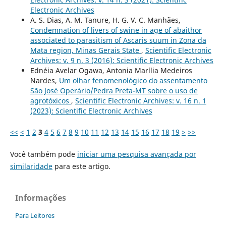
Electronic Archives
A. S. Dias, A. M. Tanure, H. G. V. C. Manhães,
Condemnation of livers of swine in age of abaithor
associated to parasitism of Ascaris suum in Zona da
Mata region, Minas Gerais State
,
Scientific Electronic
Archives: v. 9 n. 3 (2016): Scientific Electronic Archives
Ednéia Avelar Ogawa, Antonia Marília Medeiros
Nardes,
Um olhar fenomenológico do assentamento
São José Operário/Pedra Preta-MT sobre o uso de
agrotóxicos
,
Scientific Electronic Archives: v. 16 n. 1
(2023): Scientific Electronic Archives
<<
<
1
2
3
4
5
6
7
8
9
10
11
12
13
14
15
16
17
18
19
>
>>
Você também pode
iniciar uma pesquisa avançada por
similaridade
para este artigo.
Informações
Para Leitores