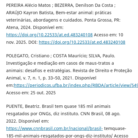
PEREIRA Alécio Matos ; BEZERRA, Denilson Da Costa ;
ARAÚJO Kayron Batista, Bem-estar animal: práticas
veterinárias, abordagens e cuidados. Ponta Grossa, PR:
Atena, 2024. Disponível em:
https://doi.org/10.22533/at.ed.483240108
Acesso em: 10
nov. 2025. DOI:
https://doi.org/10.22533/at.ed.483240108
POLEGATO, Cristiano ; COSTA Maurício; SILVA, Paulo.
Investigação e mediação em casos de maus-tratos a
animais: desafios e estratégias. Revista de Direito e Proteção
Animal, v. 7, n. 1, p. 33–50, 2021. Disponível
em:
https://periodicos.ufba.br/index.php/RBDA/article/view/5
Acesso em: 25 out. 2025
PUENTE, Beatriz. Brasil tem quase 185 mil animais
resgatados por ONGs, diz instituto. CNN Brasil, 08 ago.
2022. Disponível em:
https://www.cnnbrasil.com.br/nacional/brasil-
temquase-
185-mil-animais-resgatados-por-ongs-diz-instituto/ Acesso