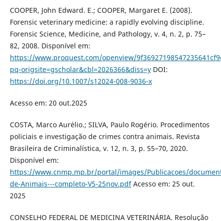
COOPER, John Edward. E.; COOPER, Margaret E. (2008).
Forensic veterinary medicine: a rapidly evolving discipline.
Forensic Science, Medicine, and Pathology, v. 4, n. 2, p. 75–
82, 2008. Disponível em:
https://www.proquest.com/openview/9f36927198547235641cf
pq-origsite=gscholar&cbl=2026366&diss=y
DOI:
https://doi.org/10.1007/s12024-008-9036-x
Acesso em: 20 out.2025
COSTA, Marco Aurélio.; SILVA, Paulo Rogério. Procedimentos
policiais e investigação de crimes contra animais. Revista
Brasileira de Criminalística, v. 12, n. 3, p. 55–70, 2020.
Disponível em:
https://www.cnmp.mp.br/portal/images/Publicacoes/document
de-Animais---completo-V5-25nov.pdf
Acesso em: 25 out.
2025
CONSELHO FEDERAL DE MEDICINA VETERINÁRIA. Resolução