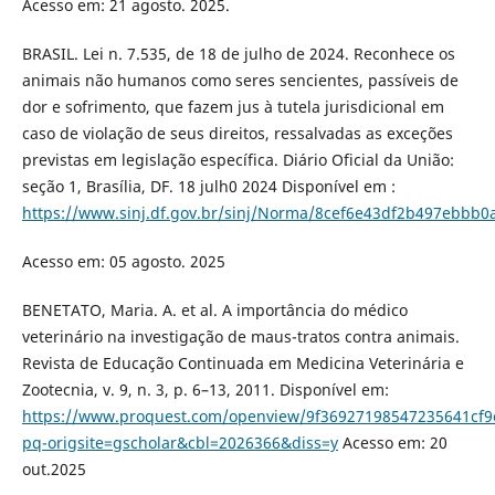
Acesso em: 21 agosto. 2025.
BRASIL. Lei n. 7.535, de 18 de julho de 2024. Reconhece os
animais não humanos como seres sencientes, passíveis de
dor e sofrimento, que fazem jus à tutela jurisdicional em
caso de violação de seus direitos, ressalvadas as exceções
previstas em legislação específica. Diário Oficial da União:
seção 1, Brasília, DF. 18 julh0 2024 Disponível em :
https://www.sinj.df.gov.br/sinj/Norma/8cef6e43df2b497ebbb0
Acesso em: 05 agosto. 2025
BENETATO, Maria. A. et al. A importância do médico
veterinário na investigação de maus-tratos contra animais.
Revista de Educação Continuada em Medicina Veterinária e
Zootecnia, v. 9, n. 3, p. 6–13, 2011. Disponível em:
https://www.proquest.com/openview/9f36927198547235641cf
pq-origsite=gscholar&cbl=2026366&diss=y
Acesso em: 20
out.2025