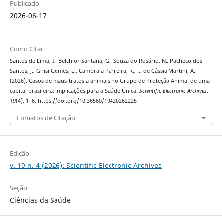
Publicado
2026-06-17
Como Citar
Santos de Lima, I., Belchior Santana, G., Souza do Rosário, N., Pacheco dos
Santos, J., Ghisi Gomes, L., Cambraia Parreira, R., … de Cássia Martini, A.
(2026). Casos de maus-tratos a animais no Grupo de Proteção Animal de uma
capital brasileira: implicações para a Saúde Única.
Scientific Electronic Archives
,
19
(4), 1–6. https://doi.org/10.36560/19420262225
Fomatos de Citação
Edição
v. 19 n. 4 (2026): Scientific Electronic Archives
Seção
Ciências da Saúde