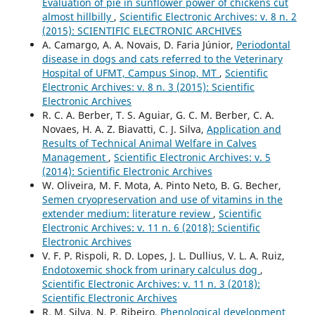
Evaluation of pie in sunflower power of chickens cut
almost hillbilly
,
Scientific Electronic Archives: v. 8 n. 2
(2015): SCIENTIFIC ELECTRONIC ARCHIVES
A. Camargo, A. A. Novais, D. Faria Júnior,
Periodontal
disease in dogs and cats referred to the Veterinary
Hospital of UFMT, Campus Sinop, MT
,
Scientific
Electronic Archives: v. 8 n. 3 (2015): Scientific
Electronic Archives
R. C. A. Berber, T. S. Aguiar, G. C. M. Berber, C. A.
Novaes, H. A. Z. Biavatti, C. J. Silva,
Application and
Results of Technical Animal Welfare in Calves
Management
,
Scientific Electronic Archives: v. 5
(2014): Scientific Electronic Archives
W. Oliveira, M. F. Mota, A. Pinto Neto, B. G. Becher,
Semen cryopreservation and use of vitamins in the
extender medium: literature review
,
Scientific
Electronic Archives: v. 11 n. 6 (2018): Scientific
Electronic Archives
V. F. P. Rispoli, R. D. Lopes, J. L. Dullius, V. L. A. Ruiz,
Endotoxemic shock from urinary calculus dog
,
Scientific Electronic Archives: v. 11 n. 3 (2018):
Scientific Electronic Archives
R. M. Silva, N. P. Ribeiro,
Phenological development