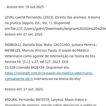
. Acesso em: 19 out.2025
LEVAI, Laerte Fernando. (2023). Direito dos animais: A teoria
na prática (Appris, Ed.; Vol. 1). Disponível
em:file:///C:/Users/gabri/Downloads/Negrao%202024%20%2
Acesso em: 01 set. 2025
MOBIOLLI, Daniela Dias Mota; CALCCHIO, Jumara Pereira.;
MEIRELES, Marcos Vinicius Paula. O papel do Médico
Veterinário como agente de intervenção na Teoria do Elo.
Revista Fit, [S.l.], v.27, ed.127, 2023. DOI:
10.5281/zenodo.8426139. Disponível em:
https://revistaft.com.br/o-papel-do-medico-veterinario-
comoagente-de-n
intervencao-na-teoria-do-elo/
Acesso em: 21 out. 2025.
MOURA, Fernanda; BATISTA, Laryssa. Maus-tratos e
abandono de animais: estudo sobre denúncias e políticas