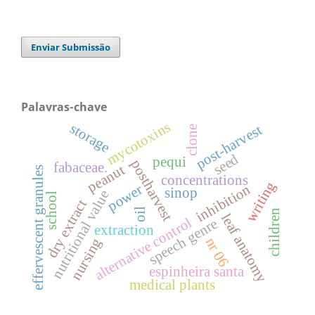
Enviar Submissão
Palavras-chave
mycotoxins
storage
post-harvest
clone
seed
pequi
postharvest
fabaceae.
peanut
effervescent granules
concentrations
writing
inhibition
power
sinop
nutritional value
school
dry extract
oil
children
leaf anatomy
alternative control
speech genre
extraction
nr 06
nursing
espinheira santa
medical plants