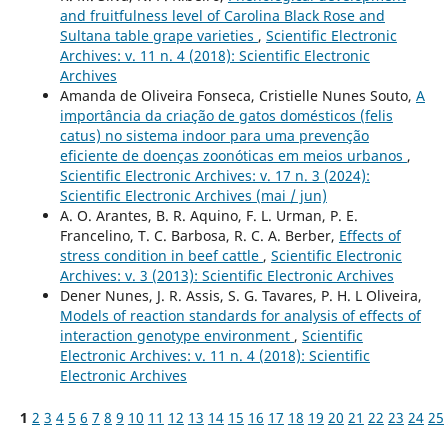
and fruitfulness level of Carolina Black Rose and
Sultana table grape varieties
,
Scientific Electronic
Archives: v. 11 n. 4 (2018): Scientific Electronic
Archives
Amanda de Oliveira Fonseca, Cristielle Nunes Souto,
A
importância da criação de gatos domésticos (felis
catus) no sistema indoor para uma prevenção
eficiente de doenças zoonóticas em meios urbanos
,
Scientific Electronic Archives: v. 17 n. 3 (2024):
Scientific Electronic Archives (mai / jun)
A. O. Arantes, B. R. Aquino, F. L. Urman, P. E.
Francelino, T. C. Barbosa, R. C. A. Berber,
Effects of
stress condition in beef cattle
,
Scientific Electronic
Archives: v. 3 (2013): Scientific Electronic Archives
Dener Nunes, J. R. Assis, S. G. Tavares, P. H. L Oliveira,
Models of reaction standards for analysis of effects of
interaction genotype environment
,
Scientific
Electronic Archives: v. 11 n. 4 (2018): Scientific
Electronic Archives
1
2
3
4
5
6
7
8
9
10
11
12
13
14
15
16
17
18
19
20
21
22
23
24
25