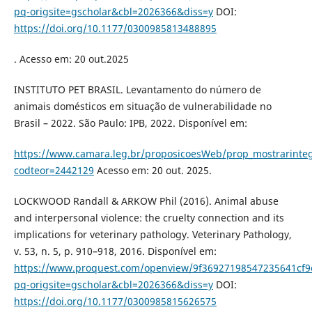
pq-origsite=gscholar&cbl=2026366&diss=y
DOI:
https://doi.org/10.1177/0300985813488895
. Acesso em: 20 out.2025
INSTITUTO PET BRASIL. Levantamento do número de
animais domésticos em situação de vulnerabilidade no
Brasil – 2022. São Paulo: IPB, 2022. Disponível em:
https://www.camara.leg.br/proposicoesWeb/prop_mostrarinte
codteor=2442129
Acesso em: 20 out. 2025.
LOCKWOOD Randall & ARKOW Phil (2016). Animal abuse
and interpersonal violence: the cruelty connection and its
implications for veterinary pathology. Veterinary Pathology,
v. 53, n. 5, p. 910–918, 2016. Disponível em:
https://www.proquest.com/openview/9f36927198547235641cf
pq-origsite=gscholar&cbl=2026366&diss=y
DOI:
https://doi.org/10.1177/0300985815626575