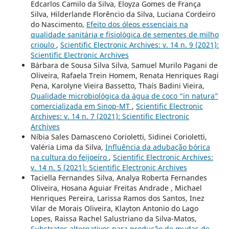
Edcarlos Camilo da Silva, Eloyza Gomes de França
Silva, Hilderlande Florêncio da Silva, Luciana Cordeiro
do Nascimento,
Efeito dos óleos essenciais na
qualidade sanitária e fisiológica de sementes de milho
crioulo
,
Scientific Electronic Archives: v. 14 n. 9 (2021):
Scientific Electronic Archives
Bárbara de Sousa Silva Silva, Samuel Murilo Pagani de
Oliveira, Rafaela Trein Homem, Renata Henriques Ragi
Pena, Karolyne Vieira Bassetto, Thaís Badini Vieira,
Qualidade microbiológica da água de coco “in natura”
comercializada em Sinop-MT
,
Scientific Electronic
Archives: v. 14 n. 7 (2021): Scientific Electronic
Archives
Ní­bia Sales Damasceno Corioletti, Sidinei Corioletti,
Valéria Lima da Silva,
Influência da adubação bórica
na cultura do feijoeiro
,
Scientific Electronic Archives:
v. 14 n. 5 (2021): Scientific Electronic Archives
Taciella Fernandes Silva, Analya Roberta Fernandes
Oliveira, Hosana Aguiar Freitas Andrade , Michael
Henriques Pereira, Larissa Ramos dos Santos, Inez
Vilar de Morais Oliveira, Klayton Antonio do Lago
Lopes, Raissa Rachel Salustriano da Silva-Matos,
Substratos alternativos para produção de mudas de