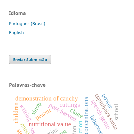
Idioma
Português (Brasil)
English
Enviar Submissão
Palavras-chave
espinheira santa
power
demonstration of cauchy
concentrations
speech genre
sinop
cuttings
post-harvest
children
writing
school
peanut
clone
fabaceae.
extraction
nutritional value
nursing
seed