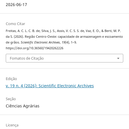
2026-06-17
Como Citar
Freitas, A. C. L. C. B. de, Silva, J. S., Assis, V. C. S. S. de, Vaz, E. O., & Berti, M. P.
da S. (2026). Região Centro-Oeste: capacidade de armazenagem e escoamento
de grãos.
Scientific Electronic Archives
,
19
(4), 1–9.
https://doi.org/10.36560/19420262226
Fomatos de Citação
Edição
v. 19 n. 4 (2026): Scientific Electronic Archives
Seção
Ciências Agrárias
Licença