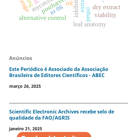
inhibition
mycotoxins
storage
postharvest
oil
nr 06
dry extract
pequi
viability
alternative control
leaf anatomy
Anúncios
Este Periódico é Associado da Associação
Brasileira de Editores Científicos - ABEC
março 26, 2025
Scientific Electronic Archives recebe selo de
qualidade da FAO/AGRIS
janeiro 21, 2025