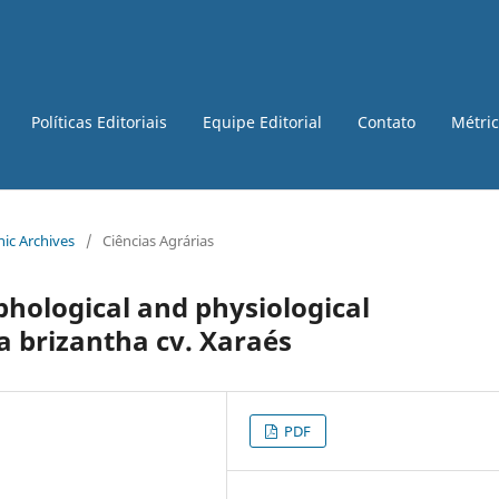
Políticas Editoriais
Equipe Editorial
Contato
Métri
onic Archives
/
Ciências Agrárias
phological and physiological
ia brizantha cv. Xaraés
PDF