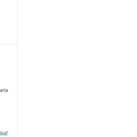
arla
leaf