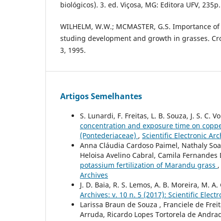
biológicos). 3. ed. Viçosa, MG: Editora UFV, 235p.
WILHELM, W.W.; MCMASTER, G.S. Importance of 
studing development and growth in grasses. Crop
3, 1995.
Artigos Semelhantes
S. Lunardi, F. Freitas, L. B. Souza, J. S. C. 
concentration and exposure time on copper
(Pontederiaceae)
,
Scientific Electronic Arc
Anna Cláudia Cardoso Paimel, Nathaly Soa
Heloisa Avelino Cabral, Camila Fernandes
potassium fertilization of Marandu grass
Archives
J. D. Baia, R. S. Lemos, A. B. Moreira, M. A.
Archives: v. 10 n. 5 (2017): Scientific Elect
Larissa Braun de Souza , Franciele de Frei
Arruda, Ricardo Lopes Tortorela de Andrad