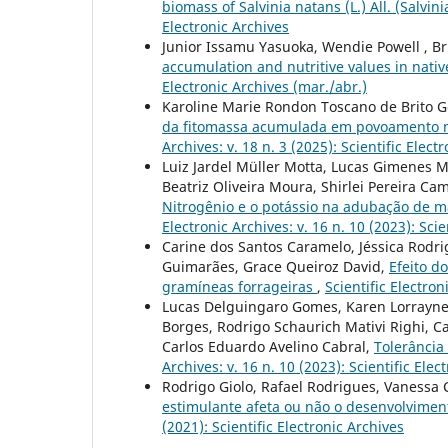
biomass of Salvinia natans (L.) All. (Salvin
Electronic Archives
Junior Issamu Yasuoka, Wendie Powell , B
accumulation and nutritive values in nat
Electronic Archives (mar./abr.)
Karoline Marie Rondon Toscano de Brito G
da fitomassa acumulada em povoamento m
Archives: v. 18 n. 3 (2025): Scientific Elect
Luiz Jardel Müller Motta, Lucas Gimenes 
Beatriz Oliveira Moura, Shirlei Pereira Ca
Nitrogênio e o potássio na adubação de 
Electronic Archives: v. 16 n. 10 (2023): Scie
Carine dos Santos Caramelo, Jéssica Rodri
Guimarães, Grace Queiroz David,
Efeito d
gramíneas forrageiras
,
Scientific Electron
Lucas Delguingaro Gomes, Karen Lorrayne L
Borges, Rodrigo Schaurich Mativi Righi, C
Carlos Eduardo Avelino Cabral,
Tolerância
Archives: v. 16 n. 10 (2023): Scientific Elec
Rodrigo Giolo, Rafael Rodrigues, Vanessa 
estimulante afeta ou não o desenvolvimen
(2021): Scientific Electronic Archives