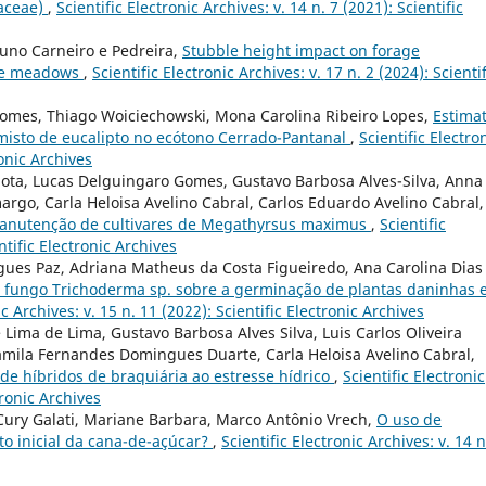
iaceae)
,
Scientific Electronic Archives: v. 14 n. 7 (2021): Scientific
runo Carneiro e Pedreira,
Stubble height impact on forage
ive meadows
,
Scientific Electronic Archives: v. 17 n. 2 (2024): Scientif
omes, Thiago Woiciechowski, Mona Carolina Ribeiro Lopes,
Estimat
isto de eucalipto no ecótono Cerrado-Pantanal
,
Scientific Electro
ronic Archives
Mota, Lucas Delguingaro Gomes, Gustavo Barbosa Alves-Silva, Anna
margo, Carla Heloisa Avelino Cabral, Carlos Eduardo Avelino Cabral,
manutenção de cultivares de Megathyrsus maximus
,
Scientific
ntific Electronic Archives
gues Paz, Adriana Matheus da Costa Figueiredo, Ana Carolina Dias
o fungo Trichoderma sp. sobre a germinação de plantas daninhas 
ic Archives: v. 15 n. 11 (2022): Scientific Electronic Archives
ima de Lima, Gustavo Barbosa Alves Silva, Luis Carlos Oliveira
amila Fernandes Domingues Duarte, Carla Heloisa Avelino Cabral,
 de híbridos de braquiária ao estresse hídrico
,
Scientific Electronic
tronic Archives
Cury Galati, Mariane Barbara, Marco Antônio Vrech,
O uso de
to inicial da cana-de-açúcar?
,
Scientific Electronic Archives: v. 14 n