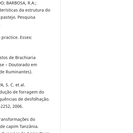
DO; BARBOSA, R.A.;
rísticas da estrutura do
 pastejo. Pesquisa
.
practice. Essex:
stos de Brachiaria
ese – Doutorado em
 de Ruminantes).
 S. C. et al.
rodução de forragem do
quências de desfolhação.
-2252, 2006.
ransformações do
 de capim Tanzânia.