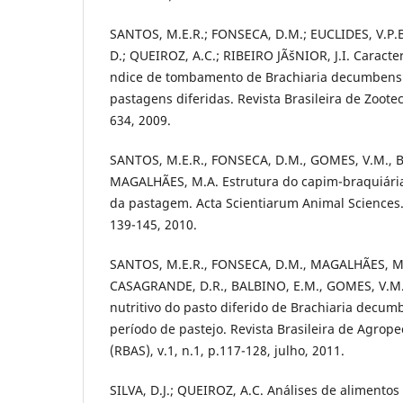
SANTOS, M.E.R.; FONSECA, D.M.; EUCLIDES, V.P
D.; QUEIROZ, A.C.; RIBEIRO JÃšNIOR, J.I. Caracter
ndice de tombamento de Brachiaria decumbens c
pastagens diferidas. Revista Brasileira de Zootecn
634, 2009.
SANTOS, M.E.R., FONSECA, D.M., GOMES, V.M., B
MAGALHÃES, M.A. Estrutura do capim-braquiária
da pastagem. Acta Scientiarum Animal Sciences. M
139-145, 2010.
SANTOS, M.E.R., FONSECA, D.M., MAGALHÃES, M.A.
CASAGRANDE, D.R., BALBINO, E.M., GOMES, V.M. 
nutritivo do pasto diferido de Brachiaria decumb
período de pastejo. Revista Brasileira de Agrope
(RBAS), v.1, n.1, p.117-128, julho, 2011.
SILVA, D.J.; QUEIROZ, A.C. Análises de alimento