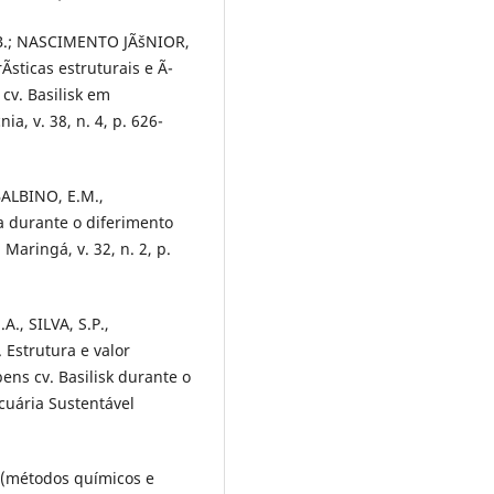
.B.; NASCIMENTO JÃšNIOR,
Ã­sticas estruturais e Ã­
v. Basilisk em
ia, v. 38, n. 4, p. 626-
ALBINO, E.M.,
 durante o diferimento
aringá, v. 32, n. 2, p.
, SILVA, S.P.,
Estrutura e valor
ens cv. Basilisk durante o
cuária Sustentável
s (métodos químicos e