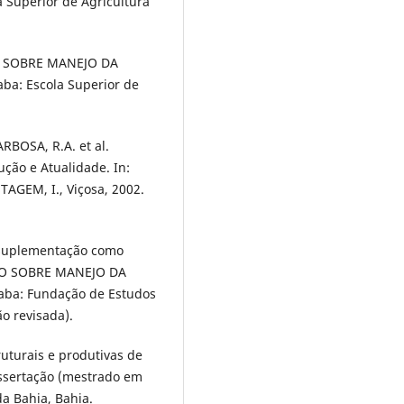
a Superior de Agricultura
IO SOBRE MANEJO DA
aba: Escola Superior de
BOSA, R.A. et al.
ção e Atualidade. In:
GEM, I., Viçosa, 2002.
A suplementação como
SIO SOBRE MANEJO DA
icaba: Fundação de Estudos
ão revisada).
ruturais e produtivas de
issertação (mestrado em
a Bahia, Bahia.