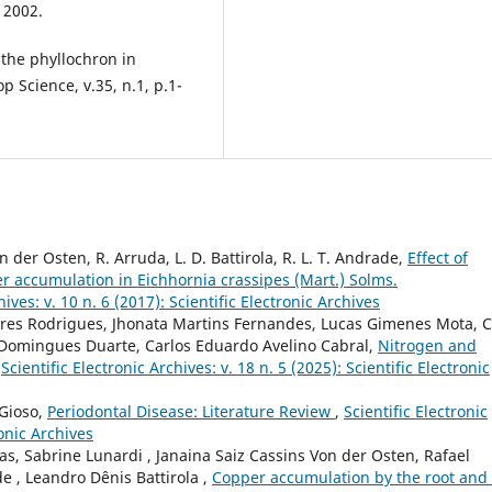
 2002.
the phyllochron in
 Science, v.35, n.1, p.1-
Von der Osten, R. Arruda, L. D. Battirola, R. L. T. Andrade,
Effect of
 accumulation in Eichhornia crassipes (Mart.) Solms.
hives: v. 10 n. 6 (2017): Scientific Electronic Archives
res Rodrigues, Jhonata Martins Fernandes, Lucas Gimenes Mota, C
 Domingues Duarte, Carlos Eduardo Avelino Cabral,
Nitrogen and
,
Scientific Electronic Archives: v. 18 n. 5 (2025): Scientific Electronic
 Gioso,
Periodontal Disease: Literature Review
,
Scientific Electronic
ronic Archives
tas, Sabrine Lunardi , Janaina Saiz Cassins Von der Osten, Rafael
e , Leandro Dênis Battirola ,
Copper accumulation by the root and 