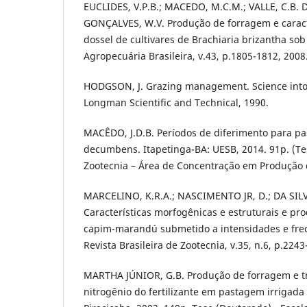
EUCLIDES, V.P.B.; MACEDO, M.C.M.; VALLE, C.B. 
GONÇALVES, W.V. Produção de forragem e caracte
dossel de cultivares de Brachiaria brizantha sob
Agropecuária Brasileira, v.43, p.1805-1812, 2008
HODGSON, J. Grazing management. Science into 
Longman Scientific and Technical, 1990.
MACÊDO, J.D.B. Períodos de diferimento para pa
decumbens. Itapetinga-BA: UESB, 2014. 91p. (T
Zootecnia – Área de Concentração em Produção
MARCELINO, K.R.A.; NASCIMENTO JR, D.; DA SILVA,
Características morfogênicas e estruturais e p
capim-marandú submetido a intensidades e fre
Revista Brasileira de Zootecnia, v.35, n.6, p.2243
MARTHA JÚNIOR, G.B. Produção de forragem e t
nitrogênio do fertilizante em pastagem irrigada