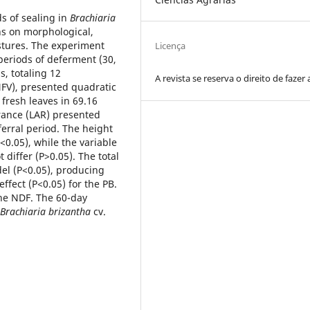
ds of sealing in
Brachiaria
ns on morphological,
stures. The experiment
Licença
periods of deferment (30,
s, totaling 12
A revista se reserva o direito de fazer 
NFV), presented quadratic
fresh leaves in 69.16
rance (LAR) presented
ferral period. The height
<0.05), while the variable
t differ (P>0.05). The total
del (P<0.05), producing
ffect (P<0.05) for the PB.
the NDF. The 60-day
Brachiaria brizantha
cv.