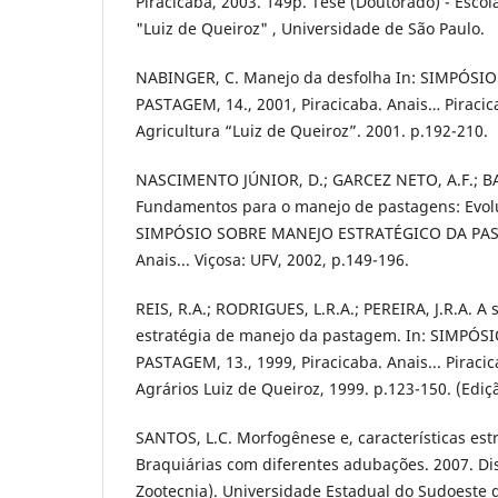
Piracicaba, 2003. 149p. Tese (Doutorado) - Escol
"Luiz de Queiroz" , Universidade de São Paulo.
NABINGER, C. Manejo da desfolha In: SIMPÓS
PASTAGEM, 14., 2001, Piracicaba. Anais… Piracic
Agricultura “Luiz de Queiroz”. 2001. p.192-210.
NASCIMENTO JÚNIOR, D.; GARCEZ NETO, A.F.; BAR
Fundamentos para o manejo de pastagens: Evolu
SIMPÓSIO SOBRE MANEJO ESTRATÉGICO DA PASTA
Anais... Viçosa: UFV, 2002, p.149-196.
REIS, R.A.; RODRIGUES, L.R.A.; PEREIRA, J.R.A. 
estratégia de manejo da pastagem. In: SIMPÓ
PASTAGEM, 13., 1999, Piracicaba. Anais... Pirac
Agrários Luiz de Queiroz, 1999. p.123-150. (Ediç
SANTOS, L.C. Morfogênese e, características est
Braquiárias com diferentes adubações. 2007. D
Zootecnia). Universidade Estadual do Sudoeste d