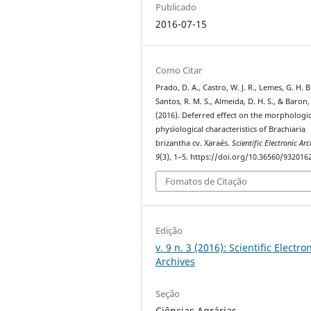
Publicado
2016-07-15
Como Citar
Prado, D. A., Castro, W. J. R., Lemes, G. H. B
Santos, R. M. S., Almeida, D. H. S., & Baron,
(2016). Deferred effect on the morphologi
physiological characteristics of Brachiaria
brizantha cv. Xaraés.
Scientific Electronic Arc
9
(3), 1–5. https://doi.org/10.36560/932016
Fomatos de Citação
Edição
v. 9 n. 3 (2016): Scientific Electro
Archives
Seção
Ciências Agrárias