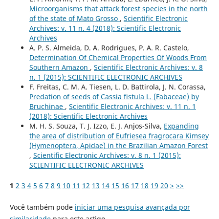
Microorganisms that attack forest species in the north
of the state of Mato Grosso
,
Scientific Electronic
Archives: v. 11 n. 4 (2018): Scientific Electronic
Archives
A. P. S. Almeida, D. A. Rodrigues, P. A. R. Castelo,
Determination Of Chemical Properties Of Woods From
Southern Amazon
,
Scientific Electronic Archives: v. 8
n. 1 (2015): SCIENTIFIC ELECTRONIC ARCHIVES
F. Freitas, C. M. A. Tiesen, L. D. Battirola, J. N. Corassa,
Predation of seeds of Cassia fistula L. (Fabaceae) by
Bruchinae
,
Scientific Electronic Archives: v. 11 n. 1
(2018): Scientific Electronic Archives
M. H. S. Souza, T. J. Izzo, E. J. Anjos-Silva,
Expanding
the area of distribution of Eufriesea fragrocara Kimsey
(Hymenoptera, Apidae) in the Brazilian Amazon Forest
,
Scientific Electronic Archives: v. 8 n. 1 (2015):
SCIENTIFIC ELECTRONIC ARCHIVES
1
2
3
4
5
6
7
8
9
10
11
12
13
14
15
16
17
18
19
20
>
>>
Você também pode
iniciar uma pesquisa avançada por
similaridade
para este artigo.