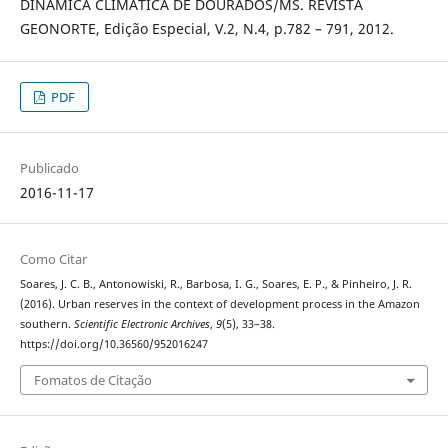
DINÂMICA CLIMÁTICA DE DOURADOS/MS. REVISTA
GEONORTE, Edição Especial, V.2, N.4, p.782 – 791, 2012.
PDF
Publicado
2016-11-17
Como Citar
Soares, J. C. B., Antonowiski, R., Barbosa, I. G., Soares, E. P., & Pinheiro, J. R.
(2016). Urban reserves in the context of development process in the Amazon
southern.
Scientific Electronic Archives
,
9
(5), 33–38.
https://doi.org/10.36560/952016247
Fomatos de Citação