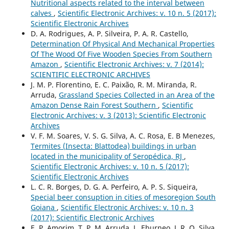
Nutritional aspects related to the interval between
calves
,
Scientific Electronic Archives: v. 10 n. 5 (2017):
Scientific Electronic Archives
D. A. Rodrigues, A. P. Silveira, P. A. R. Castello,
Determination Of Physical And Mechanical Properties
Of The Wood Of Five Wooden Species From Southern
Amazon
,
Scientific Electronic Archives: v. 7 (2014):
SCIENTIFIC ELECTRONIC ARCHIVES
J. M. P. Florentino, E. C. Paixão, R. M. Miranda, R.
Arruda,
Grassland Species Collected in an Area of the
Amazon Dense Rain Forest Southern
,
Scientific
Electronic Archives: v. 3 (2013): Scientific Electronic
Archives
V. F. M. Soares, V. S. G. Silva, A. C. Rosa, E. B Menezes,
Termites (Insecta: Blattodea) buildings in urban
located in the municipality of Seropédica, RJ
,
Scientific Electronic Archives: v. 10 n. 5 (2017):
Scientific Electronic Archives
L. C. R. Borges, D. G. A. Perfeiro, A. P. S. Siqueira,
Special beer consuption in cities of mesoregion South
Goiana
,
Scientific Electronic Archives: v. 10 n. 3
(2017): Scientific Electronic Archives
E. P. Amorim, T. P. M. Arruda, L. Eburneo, J. R. O. Silva,