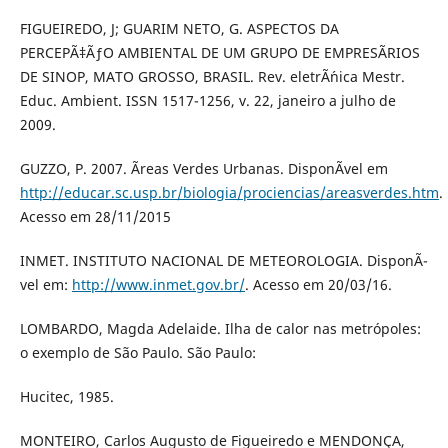
FIGUEIREDO, J; GUARIM NETO, G. ASPECTOS DA
PERCEPÃ‡ÃƒO AMBIENTAL DE UM GRUPO DE EMPRESÃRIOS
DE SINOP, MATO GROSSO, BRASIL. Rev. eletrÃ´nica Mestr.
Educ. Ambient. ISSN 1517-1256, v. 22, janeiro a julho de
2009.
GUZZO, P. 2007. Ãreas Verdes Urbanas. DisponÃ­vel em
http://educar.sc.usp.br/biologia/prociencias/areasverdes.htm
.
Acesso em 28/11/2015
INMET. INSTITUTO NACIONAL DE METEOROLOGIA. DisponÃ­
vel em:
http://www.inmet.gov.br/
. Acesso em 20/03/16.
LOMBARDO, Magda Adelaide. Ilha de calor nas metrópoles:
o exemplo de São Paulo. São Paulo:
Hucitec, 1985.
MONTEIRO, Carlos Augusto de Figueiredo e MENDONÇA,