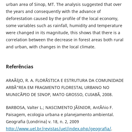
urban area of Sinop, MT. The analysis suggested that over
the years and consequently with the advance of
deforestation caused by the profile of the local economy,
some variables such as rainfall, humidity and temperature
were changed in its magnitude, this shows that there is a
correlation between the decrease in forest areas both rural
and urban, with changes in the local climate.
Referências
ARAÃšJO, R. A. FLORÃSTICA E ESTRUTURA DA COMUNIDADE
ARBÃ“REA EM FRAGMENTO FLORESTAL URBANO NO
MUNICÃPIO DE SINOP, MATO GROSSO, CUIABÃ, 2008.
BARBOSA, Valter L.; NASCIMENTO JÃšNIOR, AntÃ´nio F.
Paisagem, ecologia urbana e planejamento ambiental.
Geografia (Londrina) v. 18, n. 2, 2009
http://www.uel.br/revistas/uel/index.php/geografia/
.