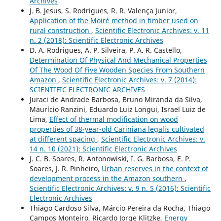
Archives
J. B. Jesus, S. Rodrigues, R. R. Valença Junior,
Application of the Moiré method in timber used on
rural construction
,
Scientific Electronic Archives: v. 11
n. 2 (2018): Scientific Electronic Archives
D. A. Rodrigues, A. P. Silveira, P. A. R. Castello,
Determination Of Physical And Mechanical Properties
Of The Wood Of Five Wooden Species From Southern
Amazon
,
Scientific Electronic Archives: v. 7 (2014):
SCIENTIFIC ELECTRONIC ARCHIVES
Juraci de Andrade Barbosa, Bruno Miranda da Silva,
Maurício Ranzini, Eduardo Luiz Longui, Israel Luiz de
Lima,
Effect of thermal modification on wood
properties of 38-year-old Cariniana legalis cultivated
at different spacing
,
Scientific Electronic Archives: v.
14 n. 10 (2021): Scientific Electronic Archives
J. C. B. Soares, R. Antonowiski, I. G. Barbosa, E. P.
Soares, J. R. Pinheiro,
Urban reserves in the context of
development process in the Amazon southern
,
Scientific Electronic Archives: v. 9 n. 5 (2016): Scientific
Electronic Archives
Thiago Cardoso Silva, Márcio Pereira da Rocha, Thiago
Campos Monteiro, Ricardo Jorge Klitzke,
Energy