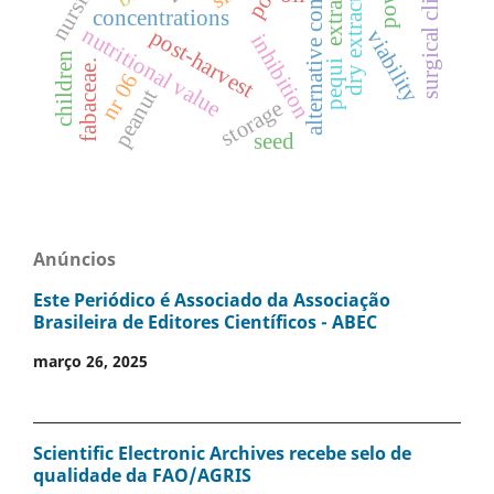
alternative control
surgical clinic
nursing
dry extract
concentrations
nutritional value
post-harvest
viability
inhibition
children
fabaceae.
pequi
nr 06
peanut
storage
seed
Anúncios
Este Periódico é Associado da Associação
Brasileira de Editores Científicos - ABEC
março 26, 2025
Scientific Electronic Archives recebe selo de
qualidade da FAO/AGRIS