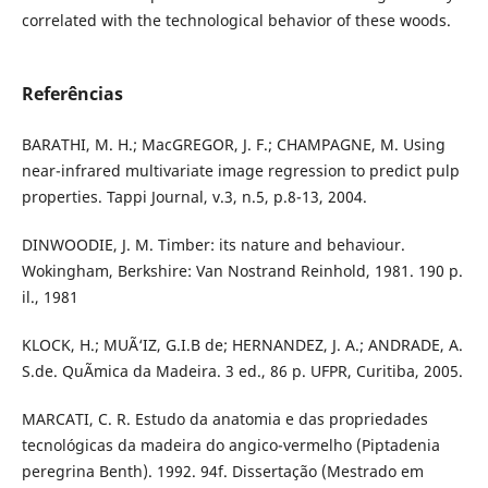
correlated with the technological behavior of these woods.
Referências
BARATHI, M. H.; MacGREGOR, J. F.; CHAMPAGNE, M. Using
near-infrared multivariate image regression to predict pulp
properties. Tappi Journal, v.3, n.5, p.8-13, 2004.
DINWOODIE, J. M. Timber: its nature and behaviour.
Wokingham, Berkshire: Van Nostrand Reinhold, 1981. 190 p.
il., 1981
KLOCK, H.; MUÃ‘IZ, G.I.B de; HERNANDEZ, J. A.; ANDRADE, A.
S.de. QuÃ­mica da Madeira. 3 ed., 86 p. UFPR, Curitiba, 2005.
MARCATI, C. R. Estudo da anatomia e das propriedades
tecnológicas da madeira do angico-vermelho (Piptadenia
peregrina Benth). 1992. 94f. Dissertação (Mestrado em