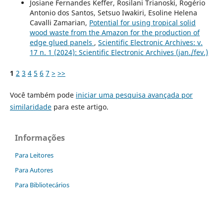
Josiane Fernandes Keffer, Rosilani Trianoski, Rogério
Antonio dos Santos, Setsuo Iwakiri, Esoline Helena
Cavalli Zamarian,
Potential for using tropical solid
wood waste from the Amazon for the production of
edge glued panels
,
Scientific Electronic Archives: v.
17 n. 1 (2024): Scientific Electronic Archives (jan./fev.)
1
2
3
4
5
6
7
>
>>
Você também pode
iniciar uma pesquisa avançada por
similaridade
para este artigo.
Informações
Para Leitores
Para Autores
Para Bibliotecários