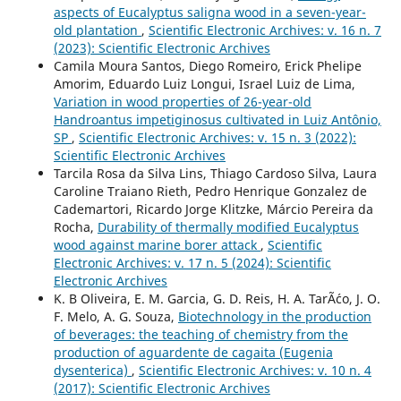
aspects of Eucalyptus saligna wood in a seven-year-
old plantation
,
Scientific Electronic Archives: v. 16 n. 7
(2023): Scientific Electronic Archives
Camila Moura Santos, Diego Romeiro, Erick Phelipe
Amorim, Eduardo Luiz Longui, Israel Luiz de Lima,
Variation in wood properties of 26-year-old
Handroantus impetiginosus cultivated in Luiz Antônio,
SP
,
Scientific Electronic Archives: v. 15 n. 3 (2022):
Scientific Electronic Archives
Tarcila Rosa da Silva Lins, Thiago Cardoso Silva, Laura
Caroline Traiano Rieth, Pedro Henrique Gonzalez de
Cademartori, Ricardo Jorge Klitzke, Márcio Pereira da
Rocha,
Durability of thermally modified Eucalyptus
wood against marine borer attack
,
Scientific
Electronic Archives: v. 17 n. 5 (2024): Scientific
Electronic Archives
K. B Oliveira, E. M. Garcia, G. D. Reis, H. A. TarÃ´co, J. O.
F. Melo, A. G. Souza,
Biotechnology in the production
of beverages: the teaching of chemistry from the
production of aguardente de cagaita (Eugenia
dysenterica)
,
Scientific Electronic Archives: v. 10 n. 4
(2017): Scientific Electronic Archives