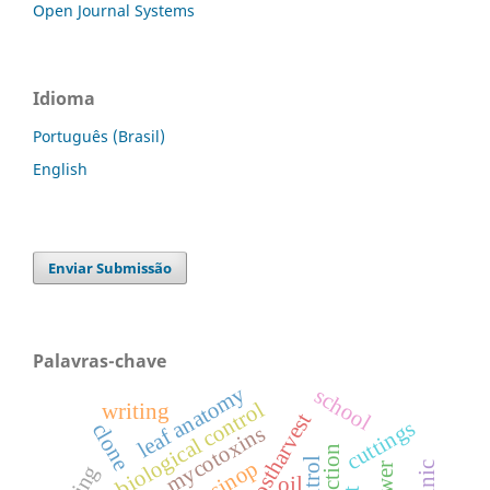
Open Journal Systems
Idioma
Português (Brasil)
English
Enviar Submissão
Palavras-chave
leaf anatomy
school
biological control
writing
postharvest
cuttings
clone
mycotoxins
extraction
sinop
power
oil