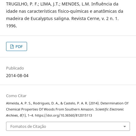
TRUGILHO, P. F.; LIMA, J.T.; MENDES, L.M. Influência da
idade nas características físico-químicas e anatômicas da
madeira de Eucalyptus saligna. Revista Cerne, v. 2 n. 1.
1996.
PDF
Publicado
2014-08-04
Como Citar
Almeida, A. P. S., Rodrigues, D. A., & Castelo, P. A. R. (2014). Determination Of
Chemical Properties Of Woods From Southern Amazon.
Scientific Electronic
Archives
,
8
(1), 1–4. https://doi.org/10.36560/812015113
Fomatos de Citação