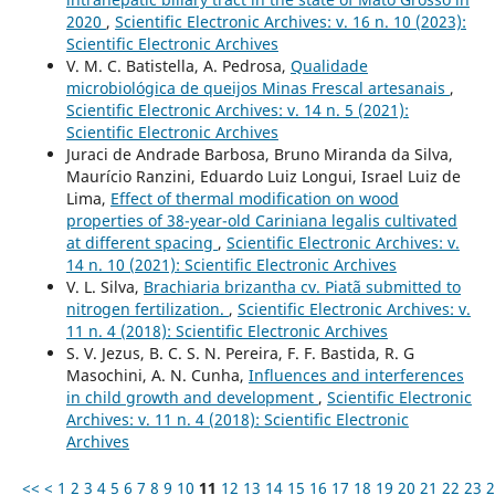
2020
,
Scientific Electronic Archives: v. 16 n. 10 (2023):
Scientific Electronic Archives
V. M. C. Batistella, A. Pedrosa,
Qualidade
microbiológica de queijos Minas Frescal artesanais
,
Scientific Electronic Archives: v. 14 n. 5 (2021):
Scientific Electronic Archives
Juraci de Andrade Barbosa, Bruno Miranda da Silva,
Maurício Ranzini, Eduardo Luiz Longui, Israel Luiz de
Lima,
Effect of thermal modification on wood
properties of 38-year-old Cariniana legalis cultivated
at different spacing
,
Scientific Electronic Archives: v.
14 n. 10 (2021): Scientific Electronic Archives
V. L. Silva,
Brachiaria brizantha cv. Piatã submitted to
nitrogen fertilization.
,
Scientific Electronic Archives: v.
11 n. 4 (2018): Scientific Electronic Archives
S. V. Jezus, B. C. S. N. Pereira, F. F. Bastida, R. G
Masochini, A. N. Cunha,
Influences and interferences
in child growth and development
,
Scientific Electronic
Archives: v. 11 n. 4 (2018): Scientific Electronic
Archives
<<
<
1
2
3
4
5
6
7
8
9
10
11
12
13
14
15
16
17
18
19
20
21
22
23
2