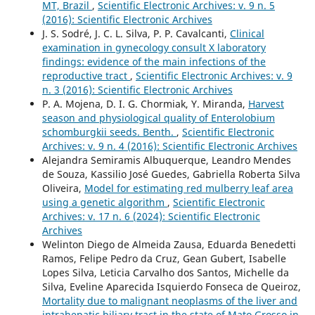
MT, Brazil
,
Scientific Electronic Archives: v. 9 n. 5
(2016): Scientific Electronic Archives
J. S. Sodré, J. C. L. Silva, P. P. Cavalcanti,
Clinical
examination in gynecology consult X laboratory
findings: evidence of the main infections of the
reproductive tract
,
Scientific Electronic Archives: v. 9
n. 3 (2016): Scientific Electronic Archives
P. A. Mojena, D. I. G. Chormiak, Y. Miranda,
Harvest
season and physiological quality of Enterolobium
schomburgkii seeds. Benth.
,
Scientific Electronic
Archives: v. 9 n. 4 (2016): Scientific Electronic Archives
Alejandra Semiramis Albuquerque, Leandro Mendes
de Souza, Kassilio José Guedes, Gabriella Roberta Silva
Oliveira,
Model for estimating red mulberry leaf area
using a genetic algorithm
,
Scientific Electronic
Archives: v. 17 n. 6 (2024): Scientific Electronic
Archives
Welinton Diego de Almeida Zausa, Eduarda Benedetti
Ramos, Felipe Pedro da Cruz, Gean Gubert, Isabelle
Lopes Silva, Leticia Carvalho dos Santos, Michelle da
Silva, Eveline Aparecida Isquierdo Fonseca de Queiroz,
Mortality due to malignant neoplasms of the liver and
intrahepatic biliary tract in the state of Mato Grosso in