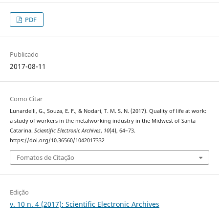
PDF
Publicado
2017-08-11
Como Citar
Lunardelli, G., Souza, E. F., & Nodari, T. M. S. N. (2017). Quality of life at work:
a study of workers in the metalworking industry in the Midwest of Santa
Catarina.
Scientific Electronic Archives
,
10
(4), 64–73.
https://doi.org/10.36560/1042017332
Fomatos de Citação
Edição
v. 10 n. 4 (2017): Scientific Electronic Archives