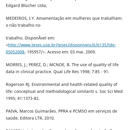
Edgard Blücher Ltda,
MEDEIROS, I.Y. Amamentação em mulheres que trabalham:
o não trabalho no
trabalho. DisponÃ­vel em:
<
http://www.teses.usp.br/teses/disponiveis/6/6135/tde-
05052008-
195957/>. Acesso em: 03 mai. 2009.
MORRIS, J.; PEREZ, D.; MCNOE, B. The use of quality of life
data in clinical practice. Qual Life Res 1998; 7:85 - 91.
Rogerson RJ. Environmental and health-related quality of
life: conceptual and methodological similariti s. Soc Sci Med
1995; 41:1373-82.
PAIVA, Marcos Guimarães. PPRA e PCMSO em serviços de
saúde. Editora LTR, 2010.