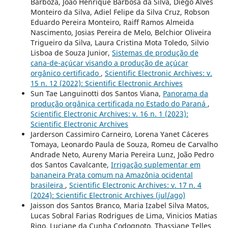
Barboza, João Henrique Barbosa da Silva, Diego Alves
Monteiro da Silva, Adiel Felipe da Silva Cruz, Robson
Eduardo Pereira Monteiro, Raiff Ramos Almeida
Nascimento, Josias Pereira de Melo, Belchior Oliveira
Trigueiro da Silva, Laura Cristina Mota Toledo, Silvio
Lisboa de Souza Junior,
Sistemas de produção de
cana-de-açúcar visando a produção de açúcar
orgânico certificado
,
Scientific Electronic Archives: v.
15 n. 12 (2022): Scientific Electronic Archives
Sun Tae Languinotti dos Santos Viana,
Panorama da
produção orgânica certificada no Estado do Paraná
,
Scientific Electronic Archives: v. 16 n. 1 (2023):
Scientific Electronic Archives
Jarderson Cassimiro Carneiro, Lorena Yanet Cáceres
Tomaya, Leonardo Paula de Souza, Romeu de Carvalho
Andrade Neto, Aureny Maria Pereira Lunz, João Pedro
dos Santos Cavalcante,
Irrigação suplementar em
bananeira Prata comum na Amazônia ocidental
brasileira
,
Scientific Electronic Archives: v. 17 n. 4
(2024): Scientific Electronic Archives (jul/ago)
Jaisson dos Santos Branco, Maria Izabel Silva Matos,
Lucas Sobral Farias Rodrigues de Lima, Vinicios Matias
Rigo, Luciane da Cunha Codognoto, Thassiane Telles