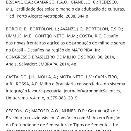
BISSANI, C.A.; CAMARGO, F.A.O.; GIANELLO, C.; TEDESCO,
M.J. Fertilidade dos solos e manejo da adubação de culturas.
1 ed. Porto Alegre: Metrópole, 2008. 344 p.
BORGHI, E.; BORTOLON, L.; AVANZI, J.C.; BORTOLON, E.S.O.;
UMMUS, M.E.; GONTIJO NETO, M.M.; COSTA, R.C. Desafio
das novas fronteiras agrícolas de produção de milho e sorgo
no Brasil – Desafios na região do MATOPIBA. In:
CONGRESSO BRASILEIRO DE MILHO E SORGO, 30, 2014,
Anais. Salvador: EMBRAPA, 2014. 4p.
CASTALDO, J.H.; NOLLA, A.; MOTA NETO, L.V.; CARINEIRO,
A.R.; ROSSA, A.P. Milho e Brachiaria consorciados no sistema
integração lavoura-pecuária. JournalofAgronomicSciences,
Umuarama, v.4, n.e, p.375-388, 2015.
CECCON, G.; MATOSO, A.O.; NUNES, D.P.; Germinação de
Brachiaria ruziziensis em Consórcio com Milho em Função
da Profundidade de Semeadura e Tipos de Sementes. In: