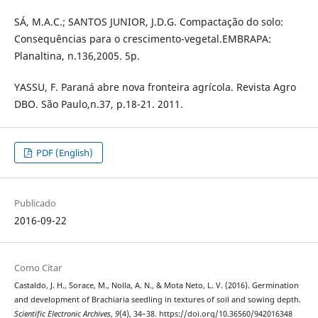
SÁ, M.A.C.; SANTOS JUNIOR, J.D.G. Compactação do solo:
Consequências para o crescimento-vegetal.EMBRAPA:
Planaltina, n.136,2005. 5p.
YASSU, F. Paraná abre nova fronteira agrícola. Revista Agro
DBO. São Paulo,n.37, p.18-21. 2011.
PDF (English)
Publicado
2016-09-22
Como Citar
Castaldo, J. H., Sorace, M., Nolla, A. N., & Mota Neto, L. V. (2016). Germination
and development of Brachiaria seedling in textures of soil and sowing depth.
Scientific Electronic Archives
,
9
(4), 34–38. https://doi.org/10.36560/942016348