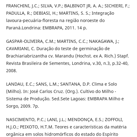
FRANCHINI, J.C.; SILVA, V.P.; BALBINOT JR, A. A.; SICHIERI, F.;
PADULLA, R.; DEBIASI, H.; MARTINS, S. S.; Integração
lavoura-pecuária-floresta na região noroeste do
Paraná.Londrina: EMBRAPA, 2011. 14 p.
GASPAR-OLIVEIRA, C.M.; MARTINS, C.C.; NAKAGAWA, J.;
CAVARIANI, C. Duração do teste de germinação de
Brachiariabrizantha cv. Marandu (Hochst. ex A. Rich.) Stapf.
Revista Brasileira de Sementes, Londrina, v.30, n.3, p.32-40,
2008.
LANDAU, E.C.; SANS, L.M.; SANTANA, D.P. Clima e Solo
(Milho). In: José Carlos Cruz. (Org.). Cultivo do Milho -
Sistema de Produção. 5ed.Sete Lagoas: EMBRAPA Milho e
Sorgo, 2009. 7p.
NASCIMENTO, P.C.; LANI, J.L.; MENDONÇA, E.S.; ZOFFOLI,
H.J.O.; PEIXOTO, H.T.M. Teores e características da matéria
orgânica em solos hidromórficos do estado do Espírito