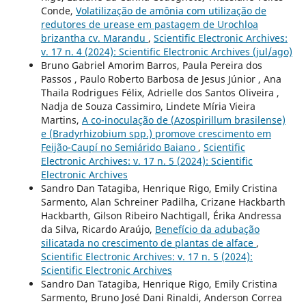
Conde,
Volatilização de amônia com utilização de
redutores de urease em pastagem de Urochloa
brizantha cv. Marandu
,
Scientific Electronic Archives:
v. 17 n. 4 (2024): Scientific Electronic Archives (jul/ago)
Bruno Gabriel Amorim Barros, Paula Pereira dos
Passos , Paulo Roberto Barbosa de Jesus Júnior , Ana
Thaila Rodrigues Félix, Adrielle dos Santos Oliveira ,
Nadja de Souza Cassimiro, Lindete Míria Vieira
Martins,
A co-inoculação de (Azospirillum brasilense)
e (Bradyrhizobium spp.) promove crescimento em
Feijão-Caupí no Semiárido Baiano
,
Scientific
Electronic Archives: v. 17 n. 5 (2024): Scientific
Electronic Archives
Sandro Dan Tatagiba, Henrique Rigo, Emily Cristina
Sarmento, Alan Schreiner Padilha, Crizane Hackbarth
Hackbarth, Gilson Ribeiro Nachtigall, Érika Andressa
da Silva, Ricardo Araújo,
Benefício da adubação
silicatada no crescimento de plantas de alface
,
Scientific Electronic Archives: v. 17 n. 5 (2024):
Scientific Electronic Archives
Sandro Dan Tatagiba, Henrique Rigo, Emily Cristina
Sarmento, Bruno José Dani Rinaldi, Anderson Correa