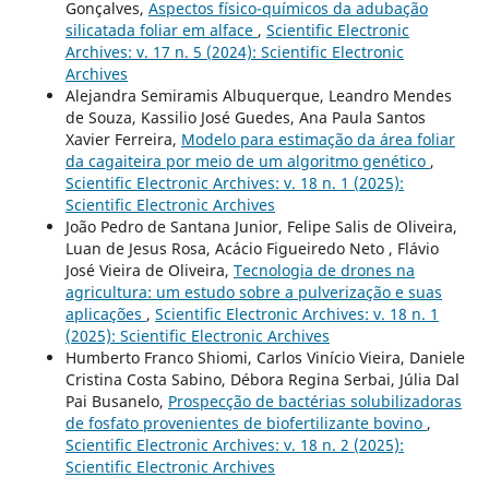
Gonçalves,
Aspectos físico-químicos da adubação
silicatada foliar em alface
,
Scientific Electronic
Archives: v. 17 n. 5 (2024): Scientific Electronic
Archives
Alejandra Semiramis Albuquerque, Leandro Mendes
de Souza, Kassilio José Guedes, Ana Paula Santos
Xavier Ferreira,
Modelo para estimação da área foliar
da cagaiteira por meio de um algoritmo genético
,
Scientific Electronic Archives: v. 18 n. 1 (2025):
Scientific Electronic Archives
João Pedro de Santana Junior, Felipe Salis de Oliveira,
Luan de Jesus Rosa, Acácio Figueiredo Neto , Flávio
José Vieira de Oliveira,
Tecnologia de drones na
agricultura: um estudo sobre a pulverização e suas
aplicações
,
Scientific Electronic Archives: v. 18 n. 1
(2025): Scientific Electronic Archives
Humberto Franco Shiomi, Carlos Vinício Vieira, Daniele
Cristina Costa Sabino, Débora Regina Serbai, Júlia Dal
Pai Busanelo,
Prospecção de bactérias solubilizadoras
de fosfato provenientes de biofertilizante bovino
,
Scientific Electronic Archives: v. 18 n. 2 (2025):
Scientific Electronic Archives