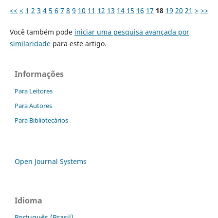
<<
<
1
2
3
4
5
6
7
8
9
10
11
12
13
14
15
16
17
18
19
20
21
>
>>
Você também pode
iniciar uma pesquisa avançada por
similaridade
para este artigo.
Informações
Para Leitores
Para Autores
Para Bibliotecários
Open Journal Systems
Idioma
Português (Brasil)