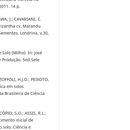
011. 14 p.
A, J.; CAVARIANI, C.
rizantha cv. Marandu
 Sementes, Londrina, v.30,
Solo (Milho). In: José
de Produção. 5ed.Sete
ZOFFOLI, H.J.O.; PEIXOTO,
nica em solos
ta Brasileira de Ciência
ÓPIO, S.O.; ASSIS, R.L.;
imento inicial de
 solo. Ciência e