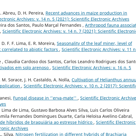
G. Abreu, D. H. Pereira,
Recent advances in maize production in
lectronic Archives: v. 14 n. 5 (2021): Scientific Electronic Archives
ira dos Santos, Paulo Marçal Fernandes ,
Arthropod fauna associa
,
Scientific Electronic Archives: v. 14 n. 7 (2021): Scientific Electroni
, D. F. F. Lima, E. R. Moreira,
Seasonality of the leaf miner, level of
correlated to abiotic factors
,
Scientific Electronic Archives: v. 11 n
te , Claudia Cardoso dos Santos, Carlos Leandro Rodrigues dos Sant
ltivados em solo arenoso
,
Scientific Electronic Archives: v. 16 n. 5
, M. Sorace, J. H. Castaldo, A. Nolla,
Cultivation of Helianthus annuu
application
,
Scientific Electronic Archives: v. 10 n. 2 (2017): Scientifi
lanesi,
Fungal disease in ‘'erva-mate''
,
Scientific Electronic Archive
ives
ima de Lima, Gustavo Barbosa Alves Silva, Luis Carlos Oliveira
amila Fernandes Domingues Duarte, Carla Heloisa Avelino Cabral,
 de híbridos de braquiária ao estresse hídrico
,
Scientific Electronic
tronic Archives
L. Silva,
Nitrogen fertilization in different hybrids of Brachiaria