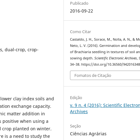
Publicado
2016-09-22
Como Citar
Castaldo, J. H., Sorace, M., Nolla, A. N., & M
Neto, L. V. (2016). Germination and devel
s, dual-crop, crop-
of Brachiaria seedling in textures of soil a
sowing depth.
Scientific Electronic Archives
,
34–38. https://doi.org/10.36560/94201634
Fomatos de Citação
Edição
 lower clay index soils and
v. 9 n. 4 (2016): Scientific Electro
ation exchange capacity.
Archives
nic matter addition in
is positive when using a
Seção
l crop planted on winter.
Ciências Agrárias
re is a need to study the