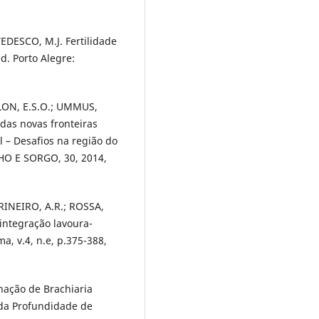
EDESCO, M.J. Fertilidade
d. Porto Alegre:
LON, E.S.O.; UMMUS,
das novas fronteiras
l – Desafios na região do
O E SORGO, 30, 2014,
RINEIRO, A.R.; ROSSA,
 integração lavoura-
, v.4, n.e, p.375-388,
ação de Brachiaria
da Profundidade de