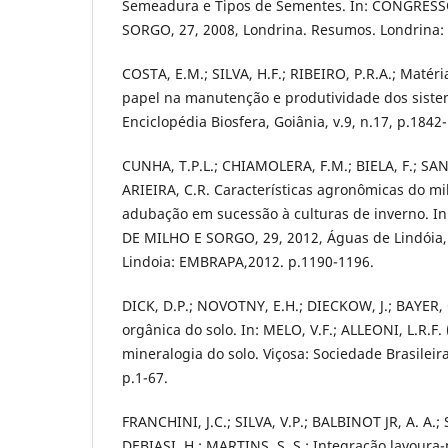
Semeadura e Tipos de Sementes. In: CONGRES
SORGO, 27, 2008, Londrina. Resumos. Londrina: 
COSTA, E.M.; SILVA, H.F.; RIBEIRO, P.R.A.; Matéri
papel na manutenção e produtividade dos sistem
Enciclopédia Biosfera, Goiânia, v.9, n.17, p.1842
CUNHA, T.P.L.; CHIAMOLERA, F.M.; BIELA, F.; SA
ARIEIRA, C.R. Características agronômicas do mi
adubação em sucessão à culturas de inverno.
DE MILHO E SORGO, 29, 2012, Águas de Lindóia
Lindoia: EMBRAPA,2012. p.1190-1196.
DICK, D.P.; NOVOTNY, E.H.; DIECKOW, J.; BAYER,
orgânica do solo. In: MELO, V.F.; ALLEONI, L.R.F.
mineralogia do solo. Viçosa: Sociedade Brasileir
p.1-67.
FRANCHINI, J.C.; SILVA, V.P.; BALBINOT JR, A. A.; 
DEBIASI, H.; MARTINS, S. S.; Integração lavoura-