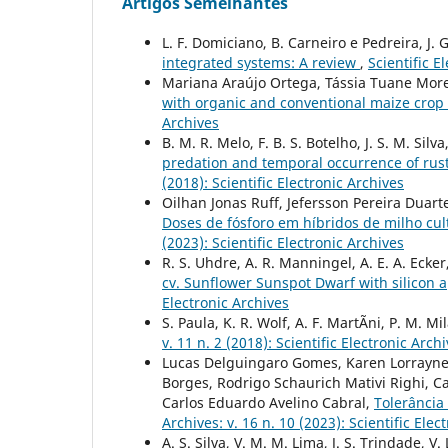
Artigos Semelhantes
L. F. Domiciano, B. Carneiro e Pedreira, J. 
integrated systems: A review
,
Scientific E
Mariana Araújo Ortega, Tássia Tuane More
with organic and conventional maize crop
Archives
B. M. R. Melo, F. B. S. Botelho, J. S. M. Silva
predation and temporal occurrence of rust 
(2018): Scientific Electronic Archives
Oilhan Jonas Ruff, Jefersson Pereira Duar
Doses de fósforo em híbridos de milho cu
(2023): Scientific Electronic Archives
R. S. Uhdre, A. R. Manningel, A. E. A. Ecker
cv. Sunflower Sunspot Dwarf with silicon 
Electronic Archives
S. Paula, K. R. Wolf, A. F. MartÃ­ni, P. M. Mi
v. 11 n. 2 (2018): Scientific Electronic Arch
Lucas Delguingaro Gomes, Karen Lorrayne L
Borges, Rodrigo Schaurich Mativi Righi, C
Carlos Eduardo Avelino Cabral,
Tolerância
Archives: v. 16 n. 10 (2023): Scientific Elec
A. S. Silva, V. M. M. Lima, J. S. Trindade, V. 