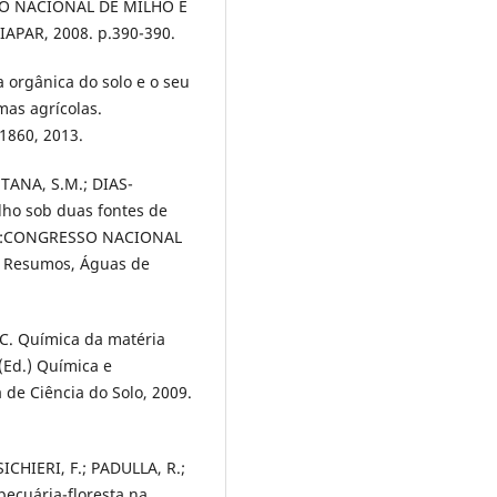
SO NACIONAL DE MILHO E
IAPAR, 2008. p.390-390.
a orgânica do solo e o seu
as agrícolas.
-1860, 2013.
NTANA, S.M.; DIAS-
lho sob duas fontes de
 In:CONGRESSO NACIONAL
, Resumos, Águas de
 C. Química da matéria
 (Ed.) Química e
a de Ciência do Solo, 2009.
SICHIERI, F.; PADULLA, R.;
pecuária-floresta na