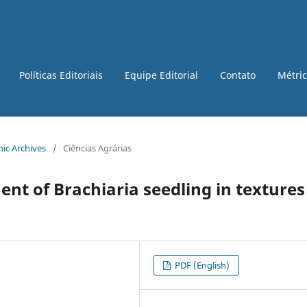
Políticas Editoriais
Equipe Editorial
Contato
Métri
onic Archives
/
Ciências Agrárias
t of Brachiaria seedling in textures
PDF (English)