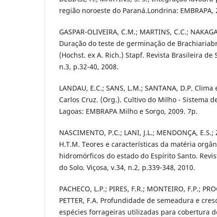
região noroeste do Paraná.Londrina: EMBRAPA, 2
GASPAR-OLIVEIRA, C.M.; MARTINS, C.C.; NAKAGAW
Duração do teste de germinação de Brachiariab
(Hochst. ex A. Rich.) Stapf. Revista Brasileira de
n.3, p.32-40, 2008.
LANDAU, E.C.; SANS, L.M.; SANTANA, D.P. Clima e 
Carlos Cruz. (Org.). Cultivo do Milho - Sistema 
Lagoas: EMBRAPA Milho e Sorgo, 2009. 7p.
NASCIMENTO, P.C.; LANI, J.L.; MENDONÇA, E.S.; 
H.T.M. Teores e características da matéria orgâ
hidromórficos do estado do Espírito Santo. Revis
do Solo. Viçosa, v.34, n.2, p.339-348, 2010.
PACHECO, L.P.; PIRES, F.R.; MONTEIRO, F.P.; PROC
PETTER, F.A. Profundidade de semeadura e cresc
espécies forrageiras utilizadas para cobertura do