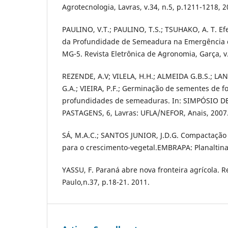
Agrotecnologia, Lavras, v.34, n.5, p.1211-1218, 2
PAULINO, V.T.; PAULINO, T.S.; TSUHAKO, A. T. Efe
da Profundidade de Semeadura na Emergência d
MG-5. Revista Eletrônica de Agronomia, Garça, v. 
REZENDE, A.V; VILELA, H.H.; ALMEIDA G.B.S.; LA
G.A.; VIEIRA, P.F.; Germinação de sementes de f
profundidades de semeaduras. In: SIMPÓSIO 
PASTAGENS, 6, Lavras: UFLA/NEFOR, Anais, 2007.
SÁ, M.A.C.; SANTOS JUNIOR, J.D.G. Compactação
para o crescimento-vegetal.EMBRAPA: Planaltina
YASSU, F. Paraná abre nova fronteira agrícola. 
Paulo,n.37, p.18-21. 2011.