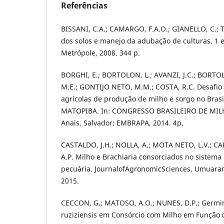
Referências
BISSANI, C.A.; CAMARGO, F.A.O.; GIANELLO, C.; T
dos solos e manejo da adubação de culturas. 1 e
Metrópole, 2008. 344 p.
BORGHI, E.; BORTOLON, L.; AVANZI, J.C.; BORTO
M.E.; GONTIJO NETO, M.M.; COSTA, R.C. Desafio 
agrícolas de produção de milho e sorgo no Brasi
MATOPIBA. In: CONGRESSO BRASILEIRO DE MILH
Anais. Salvador: EMBRAPA, 2014. 4p.
CASTALDO, J.H.; NOLLA, A.; MOTA NETO, L.V.; CA
A.P. Milho e Brachiaria consorciados no sistema
pecuária. JournalofAgronomicSciences, Umuarama
2015.
CECCON, G.; MATOSO, A.O.; NUNES, D.P.; Germin
ruziziensis em Consórcio com Milho em Função 