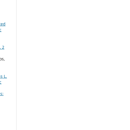
ted
c
. 2
os,
s L.
c
s: