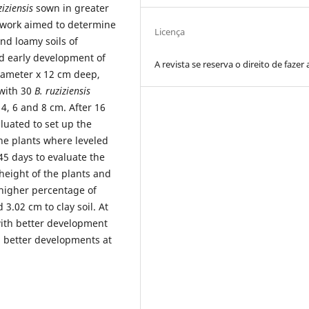
iziensis
sown in greater
 work aimed to determine
Licença
nd loamy soils of
d early development of
A revista se reserva o direito de fazer 
iameter x 12 cm deep,
 with 30
B. ruziziensis
4, 6 and 8 cm. After 16
uated to set up the
the plants where leveled
45 days to evaluate the
height of the plants and
 higher percentage of
3.02 cm to clay soil. At
with better development
d better developments at