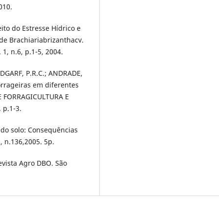
010.
ito do Estresse Hídrico e
e Brachiariabrizanthacv.
1, n.6, p.1-5, 2004.
NDGARF, P.R.C.; ANDRADE,
orrageiras em diferentes
DE FORRAGICULTURA E
 p.1-3.
 do solo: Consequências
, n.136,2005. 5p.
Revista Agro DBO. São