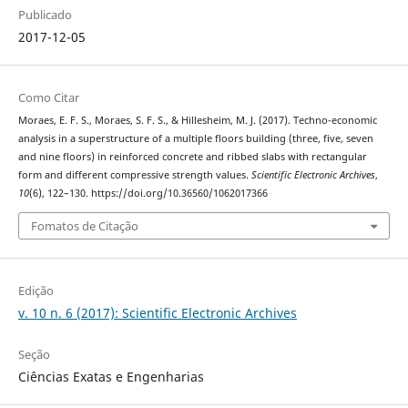
Publicado
2017-12-05
Como Citar
Moraes, E. F. S., Moraes, S. F. S., & Hillesheim, M. J. (2017). Techno-economic
analysis in a superstructure of a multiple floors building (three, five, seven
and nine floors) in reinforced concrete and ribbed slabs with rectangular
form and different compressive strength values.
Scientific Electronic Archives
,
10
(6), 122–130. https://doi.org/10.36560/1062017366
Fomatos de Citação
Edição
v. 10 n. 6 (2017): Scientific Electronic Archives
Seção
Ciências Exatas e Engenharias