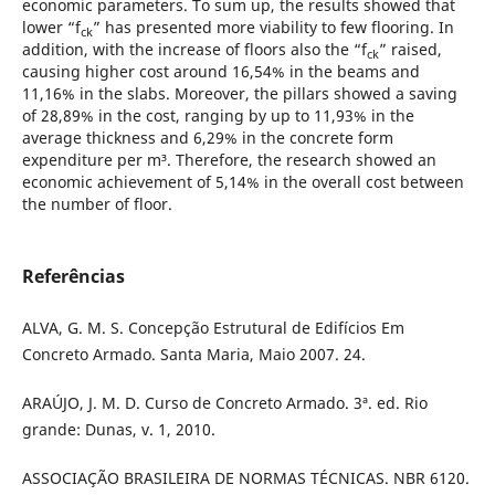
economic parameters. To sum up, the results showed that
lower “f
” has presented more viability to few flooring. In
ck
addition, with the increase of floors also the “f
” raised,
ck
causing higher cost around 16,54% in the beams and
11,16% in the slabs. Moreover, the pillars showed a saving
of 28,89% in the cost, ranging by up to 11,93% in the
average thickness and 6,29% in the concrete form
expenditure per m³. Therefore, the research showed an
economic achievement of 5,14% in the overall cost between
the number of floor.
Referências
ALVA, G. M. S. Concepção Estrutural de Edifícios Em
Concreto Armado. Santa Maria, Maio 2007. 24.
ARAÚJO, J. M. D. Curso de Concreto Armado. 3ª. ed. Rio
grande: Dunas, v. 1, 2010.
ASSOCIAÇÃO BRASILEIRA DE NORMAS TÉCNICAS. NBR 6120.