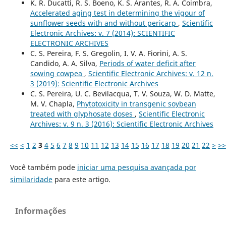
K. R. Ducatti, R. S. Boeno, K. S. Arantes, R. A. Coimbra,
Accelerated aging test in determining the vigour of
sunflower seeds with and without pericarp
,
Scientific
Electronic Archives: v. 7 (2014): SCIENTIFIC
ELECTRONIC ARCHIVES
C. S. Pereira, F. S. Gregolin, I. V. A. Fiorini, A. S.
Candido, A. A. Silva,
Periods of water deficit after
sowing cowpea
,
Scientific Electronic Archives: v. 12 n.
3 (2019): Scientific Electronic Archives
C. S. Pereira, U. C. Bevilacqua, T. V. Souza, W. D. Matte,
M. V. Chapla,
Phytotoxicity in transgenic soybean
treated with glyphosate doses
,
Scientific Electronic
Archives: v. 9 n. 3 (2016): Scientific Electronic Archives
<<
<
1
2
3
4
5
6
7
8
9
10
11
12
13
14
15
16
17
18
19
20
21
22
>
>>
Você também pode
iniciar uma pesquisa avançada por
similaridade
para este artigo.
Informações