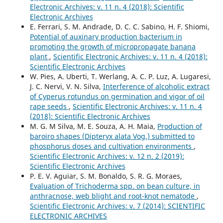
Electronic Archives: v. 11 n. 4 (2018): Scientific
Electronic Archives
E. Ferrari, S. M. Andrade, D. C. C. Sabino, H. F. Shiomi,
Potential of auxinary production bacterium in
promoting the growth of micropropagate banana
plant
,
Scientific Electronic Archives: v. 11 n. 4 (2018):
Scientific Electronic Archives
W. Pies, A. Uberti, T. Werlang, A. C. P. Luz, A. Lugaresi,
J. C. Nervi, V. N. Silva,
Interference of alcoholic extract
of Cyperus rotundus on germination and vigor of oil
rape seeds
,
Scientific Electronic Archives: v. 11 n. 4
(2018): Scientific Electronic Archives
M. G. M Silva, M. E. Souza, A. H. Maia,
Production of
baroiro shapes (Dipteryx alata Vog.) submitted to
phosphorus doses and cultivation environments
,
Scientific Electronic Archives: v. 12 n. 2 (2019):
Scientific Electronic Archives
P. E. V. Aguiar, S. M. Bonaldo, S. R. G. Moraes,
Evaluation of Trichoderma spp. on bean culture, in
anthracnose, web blight and root-knot nematode
,
Scientific Electronic Archives: v. 7 (2014): SCIENTIFIC
ELECTRONIC ARCHIVES