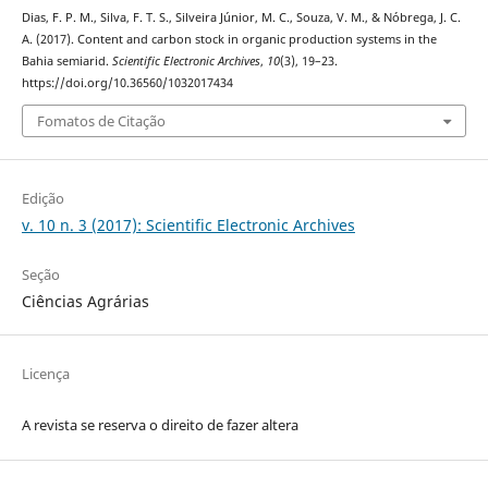
Dias, F. P. M., Silva, F. T. S., Silveira Júnior, M. C., Souza, V. M., & Nóbrega, J. C.
A. (2017). Content and carbon stock in organic production systems in the
Bahia semiarid.
Scientific Electronic Archives
,
10
(3), 19–23.
https://doi.org/10.36560/1032017434
Fomatos de Citação
Edição
v. 10 n. 3 (2017): Scientific Electronic Archives
Seção
Ciências Agrárias
Licença
A revista se reserva o direito de fazer altera