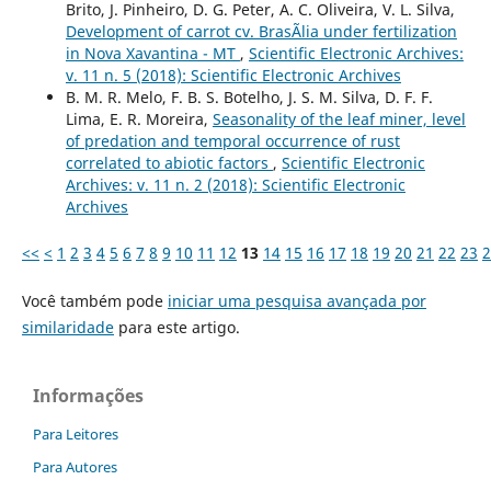
Brito, J. Pinheiro, D. G. Peter, A. C. Oliveira, V. L. Silva,
Development of carrot cv. BrasÃ­lia under fertilization
in Nova Xavantina - MT
,
Scientific Electronic Archives:
v. 11 n. 5 (2018): Scientific Electronic Archives
B. M. R. Melo, F. B. S. Botelho, J. S. M. Silva, D. F. F.
Lima, E. R. Moreira,
Seasonality of the leaf miner, level
of predation and temporal occurrence of rust
correlated to abiotic factors
,
Scientific Electronic
Archives: v. 11 n. 2 (2018): Scientific Electronic
Archives
<<
<
1
2
3
4
5
6
7
8
9
10
11
12
13
14
15
16
17
18
19
20
21
22
23
2
Você também pode
iniciar uma pesquisa avançada por
similaridade
para este artigo.
Informações
Para Leitores
Para Autores