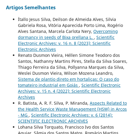
Artigos Semelhantes
Ítallo Jesus Silva, Deilson de Almeida Alves, Silvia
Gabriela Rosa, Vitória Aparecida Porto Lima, Rogério
Alves Santana, Marcela Carlota Nery,
Overcoming
dormancy in seeds of Bixa orellana L.
,
Scientific
Electronic Archives: v. 16 n. 8 (2023): Scientific
Electronic Archives
Renato Dusmon Vieira, Héllen Simone Teodoro dos
Santos, Nathanny Martins Pires, Stella da Silva Soares,
Thiago Ferreira da Silva, Pollyanna Marques da Silva,
Weslei Dusmon Vieira, Wilson Mozena Leandro,
Sistema de plantio direto em hortaliças: O caso do
tomateiro industrial em Goiás
,
Scientific Electronic
Archives: v. 15 n. 4 (2022): Scientific Electronic
Archives
R. Batista, A. R. F. Silva, P. Miranda,
Aspects Related to
the Health Service Waste Management (HSW) in Arcos
- MG
,
Scientific Electronic Archives: v. 6 (2014):
SCIENTIFIC ELECTRONIC ARCHIVES
Lohana Silva Torquato, Francisco Ivo dos Santos
Aguiar, Sâmia dos Santos Matos, Romário Martins