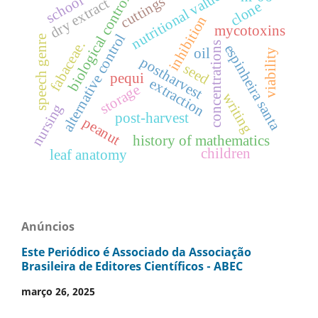
nutritional value
school
biological control
cuttings
dry extract
clone
inhibition
mycotoxins
alternative control
speech genre
fabaceae.
concentrations
espinheira santa
oil
viability
postharvest
seed
pequi
extraction
storage
writing
nursing
post-harvest
peanut
history of mathematics
children
leaf anatomy
Anúncios
Este Periódico é Associado da Associação
Brasileira de Editores Científicos - ABEC
março 26, 2025