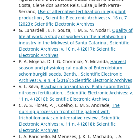
Costa, Clene dos Santos Reis, Luisa Julieth Parra-
Serrano,
Use of alternative fertilization in eggplant
production
,
Scientific Electronic Archives: v. 16 n. 7
(2023): Scientific Electronic Archives
G. Lunardelli, E. F. Souza, T. M. S. N. Nodari,
Quality of
life at work: a study of workers in the metalworking
industry in the Midwest of Santa Catarina
,
Scientific
Electronic Archives: v. 10 n. 4 (2017): Scientific
Electronic Archives
P. A. Mojena, D. I. G. Chormiak, Y. Miranda,
Harvest
season and physiological quality of Enterolobium
schomburgkii seeds. Benth.
,
Scientific Electronic
Archives: v. 9 n. 4 (2016): Scientific Electronic Archives
V. L. Silva,
Brachiaria brizantha cv. Piatã submitted to
nitrogen fertilization.
,
Scientific Electronic Archives: v.
11 n. 4 (2018): Scientific Electronic Archives
C. A. S. Flores, P. J. Coelho, L. M. S. Andrade,
The
nursing process in front of the patient with
trichotilomania: an integrative review
,
Scientific
Electronic Archives: v. 11 n. 4 (2018): Scientific
Electronic Archives
L. A. Barichello, M Menezes, J. K. L. Machado, I. A.