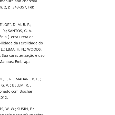
r, manure and charcoal
. 2, p. 343-357, Feb.
ILORI, D. M. B. P.;
 R.; SANTOS, G. A.
nia (Terra Preta de
bilidade da Fertilidade do
. E.; LIMA, H. N.; WOODS,
: Sua caracterização e uso
. Manaus: Embrapa
 F. R. ; MADARI, B. E. ;
G. V. ; BELEM, R. .
ionado com Biochar.
2012.
IS, W. W.; SUSIN, F.;
no solo e seu efeito sobre