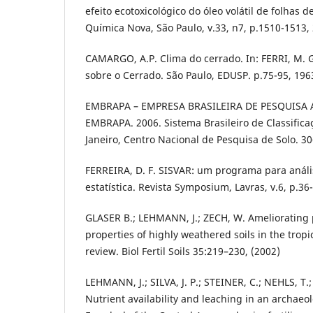
efeito ecotoxicológico do óleo volátil de folhas 
Química Nova, São Paulo, v.33, n7, p.1510-1513,
CAMARGO, A.P. Clima do cerrado. In: FERRI, M. G
sobre o Cerrado. São Paulo, EDUSP. p.75-95, 196
EMBRAPA – EMPRESA BRASILEIRA DE PESQUISA
EMBRAPA. 2006. Sistema Brasileiro de Classificaç
Janeiro, Centro Nacional de Pesquisa de Solo. 3
FERREIRA, D. F. SISVAR: um programa para análi
estatística. Revista Symposium, Lavras, v.6, p.36
GLASER B.; LEHMANN, J.; ZECH, W. Ameliorating 
properties of highly weathered soils in the tropi
review. Biol Fertil Soils 35:219–230, (2002)
LEHMANN, J.; SILVA, J. P.; STEINER, C.; NEHLS, T.
Nutrient availability and leaching in an archaeo