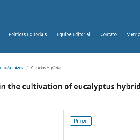
Políticas Editoriais
Equipe Editorial
Contato
Métri
ronic Archives
/
Ciências Agrárias
in the cultivation of eucalyptus hybri
PDF