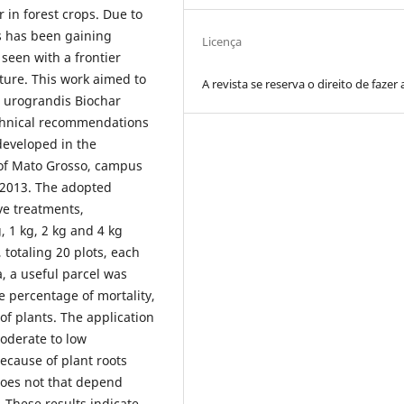
r in forest crops. Due to
s has been gaining
Licença
seen with a frontier
sture. This work aimed to
A revista se reserva o direito de fazer 
s urograndis Biochar
echnical recommendations
 developed in the
e of Mato Grosso, campus
 2013. The adopted
ve treatments,
, 1 kg, 2 kg and 4 kg
 totaling 20 plots, each
a, a useful parcel was
 percentage of mortality,
of plants. The application
moderate to low
ecause of plant roots
 does not that depend
 These results indicate