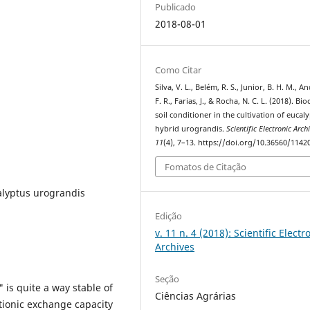
Publicado
2018-08-01
Como Citar
Silva, V. L., Belém, R. S., Junior, B. H. M., A
F. R., Farias, J., & Rocha, N. C. L. (2018). Bi
soil conditioner in the cultivation of eucal
hybrid urograndis.
Scientific Electronic Arch
11
(4), 7–13. https://doi.org/10.36560/114
Fomatos de Citação
alyptus urograndis
Edição
v. 11 n. 4 (2018): Scientific Electr
Archives
Seção
is quite a way stable of
Ciências Agrárias
ationic exchange capacity