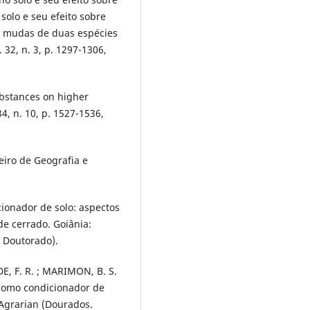
solo e seu efeito sobre
e mudas de duas espécies
. 32, n. 3, p. 1297-1306,
substances on higher
34, n. 10, p. 1527-1536,
leiro de Geografia e
ionador de solo: aspectos
e cerrado. Goiânia:
e Doutorado).
E, F. R. ; MARIMON, B. S.
r como condicionador de
Agrarian (Dourados.