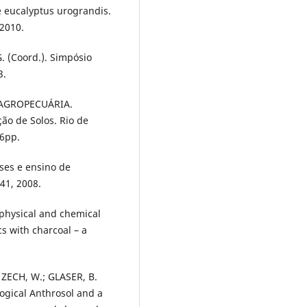
de eucalyptus urograndis.
 2010.
. (Coord.). Simpósio
3.
 AGROPECUÁRIA.
ão de Solos. Rio de
06pp.
ses e ensino de
-41, 2008.
physical and chemical
cs with charcoal – a
; ZECH, W.; GLASER, B.
logical Anthrosol and a