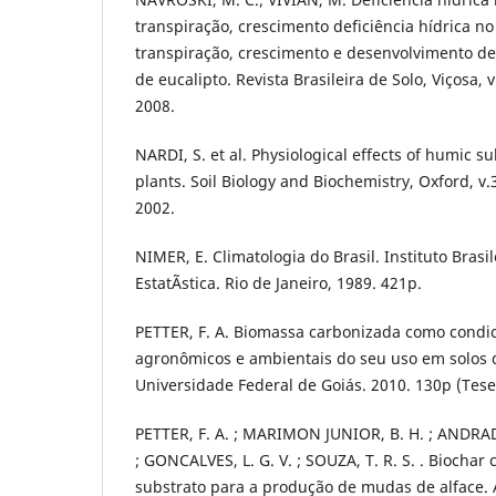
transpiração, crescimento deficiência hídrica no 
transpiração, crescimento e desenvolvimento d
de eucalipto. Revista Brasileira de Solo, Viçosa, v
2008.
NARDI, S. et al. Physiological effects of humic 
plants. Soil Biology and Biochemistry, Oxford, v.
2002.
NIMER, E. Climatologia do Brasil. Instituto Brasi
EstatÃ­stica. Rio de Janeiro, 1989. 421p.
PETTER, F. A. Biomassa carbonizada como condic
agronômicos e ambientais do seu uso em solos d
Universidade Federal de Goiás. 2010. 130p (Tes
PETTER, F. A. ; MARIMON JUNIOR, B. H. ; ANDRAD
; GONCALVES, L. G. V. ; SOUZA, T. R. S. . Biocha
substrato para a produção de mudas de alface. 