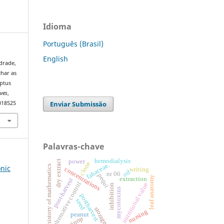
Idioma
Português (Brasil)
English
ndrade,
ochar as
yptus
ives
,
Enviar Submissão
2018525
Palavras-chave
hemodialysis
power
dry extract
clone
fabaceae.
history of mathematics
onic
writing
concentrations
oil
nr 06
pequi
leaf anatomy
extraction
post-harvest
alternative control
nutritional value
inhibition
mycotoxins
postharvest
seed
storage
nursing
peanut
sinop