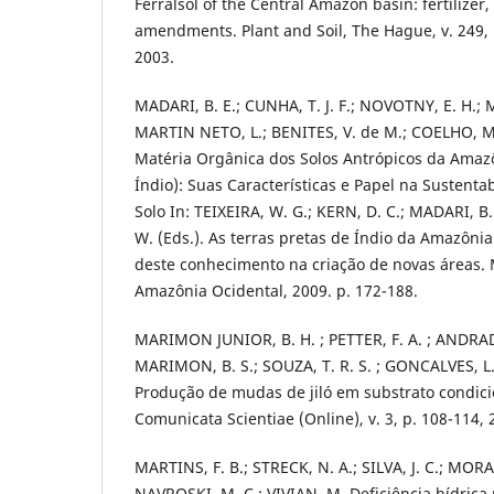
Ferralsol of the Central Amazon basin: fertilize
amendments. Plant and Soil, The Hague, v. 249, n
2003.
MADARI, B. E.; CUNHA, T. J. F.; NOVOTNY, E. H.; M
MARTIN NETO, L.; BENITES, V. de M.; COELHO, M.
Matéria Orgânica dos Solos Antrópicos da Amazô
Índio): Suas Características e Papel na Sustenta
Solo In: TEIXEIRA, W. G.; KERN, D. C.; MADARI, B
W. (Eds.). As terras pretas de Índio da Amazônia
deste conhecimento na criação de novas áreas
Amazônia Ocidental, 2009. p. 172-188.
MARIMON JUNIOR, B. H. ; PETTER, F. A. ; ANDRADE,
MARIMON, B. S.; SOUZA, T. R. S. ; GONCALVES, L. 
Produção de mudas de jiló em substrato condic
Comunicata Scientiae (Online), v. 3, p. 108-114, 
MARTINS, F. B.; STRECK, N. A.; SILVA, J. C.; MORA
NAVROSKI, M. C.; VIVIAN, M. Deficiência hídrica 