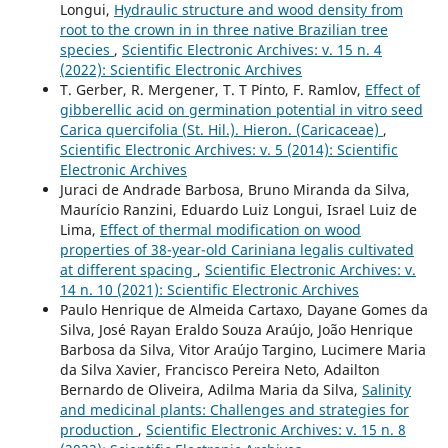
Longui,
Hydraulic structure and wood density from
root to the crown in in three native Brazilian tree
species
,
Scientific Electronic Archives: v. 15 n. 4
(2022): Scientific Electronic Archives
T. Gerber, R. Mergener, T. T Pinto, F. Ramlov,
Effect of
gibberellic acid on germination potential in vitro seed
Carica quercifolia (St. Hil.). Hieron. (Caricaceae)
,
Scientific Electronic Archives: v. 5 (2014): Scientific
Electronic Archives
Juraci de Andrade Barbosa, Bruno Miranda da Silva,
Maurício Ranzini, Eduardo Luiz Longui, Israel Luiz de
Lima,
Effect of thermal modification on wood
properties of 38-year-old Cariniana legalis cultivated
at different spacing
,
Scientific Electronic Archives: v.
14 n. 10 (2021): Scientific Electronic Archives
Paulo Henrique de Almeida Cartaxo, Dayane Gomes da
Silva, José Rayan Eraldo Souza Araújo, João Henrique
Barbosa da Silva, Vitor Araújo Targino, Lucimere Maria
da Silva Xavier, Francisco Pereira Neto, Adailton
Bernardo de Oliveira, Adilma Maria da Silva,
Salinity
and medicinal plants: Challenges and strategies for
production
,
Scientific Electronic Archives: v. 15 n. 8