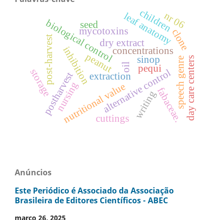
children
nr 06
leaf anatomy
biological control
seed
mycotoxins
clone
post-harvest
dry extract
inhibition
concentrations
peanut
sinop
day care centers
speech genre
oil
pequi
storage
alternative control
postharvest
extraction
nursing
nutritional value
fabaceae.
writing
cuttings
Anúncios
Este Periódico é Associado da Associação
Brasileira de Editores Científicos - ABEC
março 26, 2025