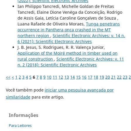
(2022): Scientific Electronic Archives
Ian Philippo Tancredi, Michelle Goldan de Freitas
Tancredi, Elaine Dione Venëga da Conceição, Rodrigo
de Assis Gaia, Letícia Caroline Gonçalves de Souza ,
Luana Rafaele de Oliveira Moraes,
Tunga penetrans
occurrence in Panthera onca crashed in the MT
northern region
,
Scientific Electronic Archives: v. 14 n.
6 (2021): Scientific Electronic Archives
J. B. Jesus, S. Rodrigues, R. R. Valença Junior,
Application of the Moiré method in timber used on
rural construction
,
Scientific Electronic Archives: v. 11
n. 2 (2018): Scientific Electronic Archives
<<
<
1
2
3
4
5
6
7
8
9
10
11
12
13
14
15
16
17
18
19
20
21
22
23
2
Você também pode
iniciar uma pesquisa avançada por
similaridade
para este artigo.
Informações
Para Leitores