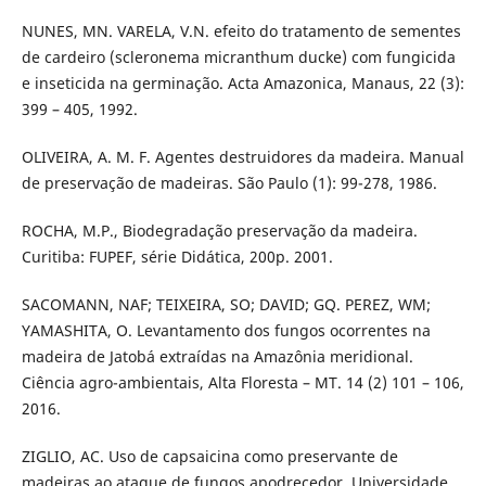
NUNES, MN. VARELA, V.N. efeito do tratamento de sementes
de cardeiro (scleronema micranthum ducke) com fungicida
e inseticida na germinação. Acta Amazonica, Manaus, 22 (3):
399 – 405, 1992.
OLIVEIRA, A. M. F. Agentes destruidores da madeira. Manual
de preservação de madeiras. São Paulo (1): 99-278, 1986.
ROCHA, M.P., Biodegradação preservação da madeira.
Curitiba: FUPEF, série Didática, 200p. 2001.
SACOMANN, NAF; TEIXEIRA, SO; DAVID; GQ. PEREZ, WM;
YAMASHITA, O. Levantamento dos fungos ocorrentes na
madeira de Jatobá extraídas na Amazônia meridional.
Ciência agro-ambientais, Alta Floresta – MT. 14 (2) 101 – 106,
2016.
ZIGLIO, AC. Uso de capsaicina como preservante de
madeiras ao ataque de fungos apodrecedor. Universidade