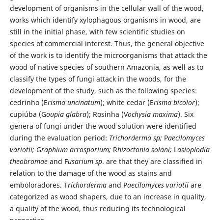
development of organisms in the cellular wall of the wood,
works which identify xylophagous organisms in wood, are
still in the initial phase, with few scientific studies on
species of commercial interest. Thus, the general objective
of the work is to identify the microorganisms that attack the
wood of native species of southern Amazonia, as well as to
classify the types of fungi attack in the woods, for the
development of the study, such as the following species:
cedrinho (E
risma uncinatum
); white cedar (E
risma bicolor
);
cupiúba (G
oupia glabra
); Rosinha (V
ochysia maxima
). Six
genera of fungi under the wood solution were identified
during the evaluation period:
Trichorderma sp;
P
aecilomyces
variotii;
G
raphium arrosporium;
R
hizoctonia solani;
L
asioplodia
theobromae
and F
usarium sp
. are that they are classified in
relation to the damage of the wood as stains and
emboloradores. T
richorderma
and P
aecilomyces variotii
are
categorized as wood shapers, due to an increase in quality,
a quality of the wood, thus reducing its technological