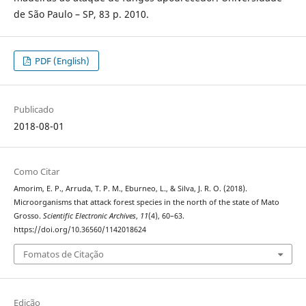
de São Paulo – SP, 83 p. 2010.
PDF (English)
Publicado
2018-08-01
Como Citar
Amorim, E. P., Arruda, T. P. M., Eburneo, L., & Silva, J. R. O. (2018).
Microorganisms that attack forest species in the north of the state of Mato
Grosso.
Scientific Electronic Archives
,
11
(4), 60–63.
https://doi.org/10.36560/1142018624
Fomatos de Citação
Edição