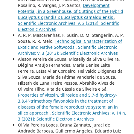
Rosalino, R. Vargas, J. P. Santos,
Development
Potential, in a Greenhouse, of Cuttings of the Hybrid
Eucalyptus grandis x Eucalyptus camaldulensis
,
Scientific Electronic Archives: v. 2 (2013): Scientific
Electronic Archives
A. R. P. Mascarenhas, F. Susin, D. M. Stangerlin, A. P.
Souza, R. R. Melo,
Technological Characterization of
Exotic and Native Softwoods
,
Scientific Electronic
Archives: v. 3 (2013): Scientific Electronic Archives
Aleson Pereira de Sousa, Micaelly da Silva Oliveira,
Diégina Araújo Fernandes, Maria Denise Leite
Ferreira, LaÍ­sa Vilar Cordeiro, Helivaldo Diógenes da
Silva Souza, Maria de Fátima Vanderlei de Souza,
Hilzeth de Luna Freire Pessoa, Abrahão Alves de
Oliveira Filho, Rita de Cássia da Silveira e Sá,
Properties of vitexin, tiliroside and 5,7-dihydroxy-
3,8,4'-trimethoxy flavonoids in the treatment of
diseases of the female reproductive system: an in
silico approach
,
Scientific Electronic Archives: v. 14 n.
3 (2021): Scientific Electronic Archives
Olívia Pereira Lopes, Bruna Zannato, Juraci de
Andrade Barbosa, Guillermo Angeles, Eduardo Luiz