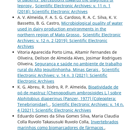
leprosy
,
Scientific Electronic Archives: v. 11 n. 1
(2018): Scientific Electronic Archives
A. V. Almeida, F. A. S. G. Cardoso, R. A. C. Silva, K. V.
Bassetto, B. G. Castro,
Microbiological quality of water
used in dairy production environments in the
northern region of Mato Grosso
,
Scientific Electronic
Archives: v. 12 n. 2 (2019): Scientific Electronic
Archives
Vitoria Aparecida Porto Lima, Altamir Fernandes de
Oliveira, Deilson de Almeida Alves, Josimar Rodrigues
Oliveira,
Segurança e saúde no ambiente de trabalho
rural do Alto Jequitinhonha, Minas Gerais
,
Scientific
Electronic Archives: v. 14 n. 3 (2021): Scientific
Electronic Archives
K. G. Abreu, R. Isidro, R. P. Almeida,
Bioatividade de
pó de mastruz (Chenopodium ambrosioides L.) sobre
Alphitobius diaperinus (Panzer, 1977) (Coleoptera:
Tenebrionidae).
,
Scientific Electronic Archives: v. 14 n.
4 (2021): Scientific Electronic Archives
Eduardo Gomes da Silva Gomes Silva, Maria Claudia
Colla Ruvolo Takasusuki Ruvolo Colla,
Invertebrados
marinhos como biomarcadores de fármacos
,