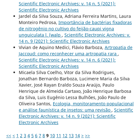
Scientific Electronic Archives: v. 14 n. 5 (2021):
Scientific Electronic Archives
Jardel da Silva Souza, Adriana Ferreira Martins, Laura
Monteiro Pedrosa,
Importância de bactérias fixadoras
de nitrogênio no cultivo do feijão-caupi vigna
unguiculata l. (walp
,
Scientific Electronic Archives: v.
14 n. 9 (2021): Scientific Electronic Archives
Vivian de Aquino Medici, Flávio Barboza,
Artropatia de
Jaccoud: como reconhecer uma artropatia rara
,
Scientific Electronic Archives: v. 14 n. 6 (2021):
Scientific Electronic Archives
Micaela Silva Coelho, Vitor da Silva Rodrigues,
Jonathan Bernardo Barboza, Lucimere Maria da Silva
Xavier, José Rayan Eraldo Souza Araújo, Paulo
Henrique de Almeida Cartaxo, João Henrique Barbosa
da Silva, Luis Eugênio Lessa Bulhões, João Paulo de
Oliveira Santos,
Ecologia, monitoramento populacional
e análise faunística de insetos: uma revisão
,
Scientific
Electronic Archives: v. 14 n. 9 (2021): Scientific
Electronic Archives
<<
<
1
2
3
4
5
6
7
8
9
10
11
12
13
14
>
>>