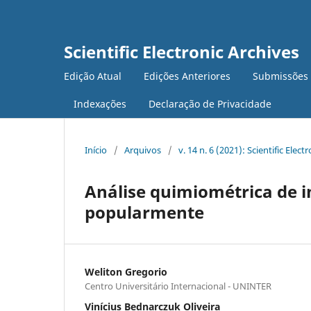
Scientific Electronic Archives
Edição Atual
Edições Anteriores
Submissões
Indexações
Declaração de Privacidade
Início
/
Arquivos
/
v. 14 n. 6 (2021): Scientific Elect
Análise quimiométrica de i
popularmente
Weliton Gregorio
Centro Universitário Internacional - UNINTER
Viní­cius Bednarczuk Oliveira