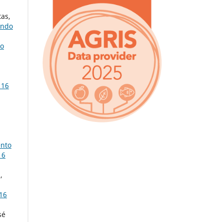
tas,
ando
do
 16
nto
16
,
 16
sé