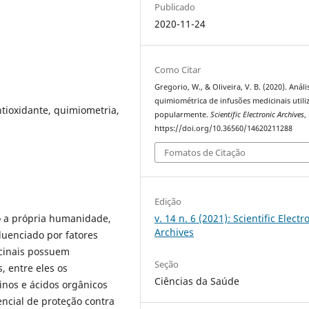
Publicado
2020-11-24
Como Citar
Gregorio, W., & Oliveira, V. B. (2020). Análi
quimiométrica de infusões medicinais utili
ntioxidante, quimiometria,
popularmente.
Scientific Electronic Archives
,
https://doi.org/10.36560/14620211288
Fomatos de Citação
Edição
o a própria humanidade,
v. 14 n. 6 (2021): Scientific Electr
Archives
fluenciado por fatores
icinais possuem
Seção
, entre eles os
Ciências da Saúde
ninos e ácidos orgânicos
ncial de proteção contra