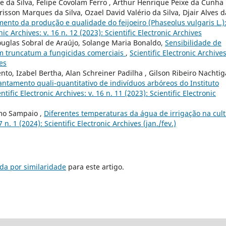
te da Silva, Felipe Covolam Ferro , Arthur Henrique Peixe da Cunha
risson Marques da Silva, Ozael David Valério da Silva, Djair Alves d
nto da produção e qualidade do feijoeiro (Phaseolus vulgaris L.)
nic Archives: v. 16 n. 12 (2023): Scientific Electronic Archives
uglas Sobral de Araújo, Solange Maria Bonaldo,
Sensibilidade de
um truncatum a fungicidas comerciais
,
Scientific Electronic Archives
ves
to, Izabel Bertha, Alan Schreiner Padilha , Gilson Ribeiro Nachtiga
antamento quali-quantitativo de indivíduos arbóreos do Instituto
ntific Electronic Archives: v. 16 n. 11 (2023): Scientific Electronic
rmo Sampaio ,
Diferentes temperaturas da água de irrigação na cul
7 n. 1 (2024): Scientific Electronic Archives (jan./fev.)
da por similaridade
para este artigo.