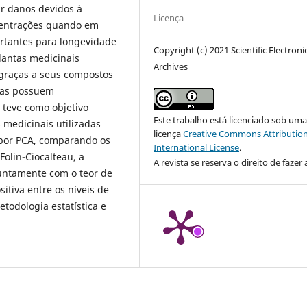
ir danos devidos à
Licença
centrações quando em
rtantes para longevidade
Copyright (c) 2021 Scientific Electroni
lantas medicinais
Archives
graças a seus compostos
ras possuem
o teve como objetivo
Este trabalho está licenciado sob um
s medicinais utilizadas
licença
Creative Commons Attribution
 por PCA, comparando os
International License
.
Folin-Ciocalteau, a
A revista se reserva o direito de fazer 
juntamente com o teor de
itiva entre os níveis de
etodologia estatística e