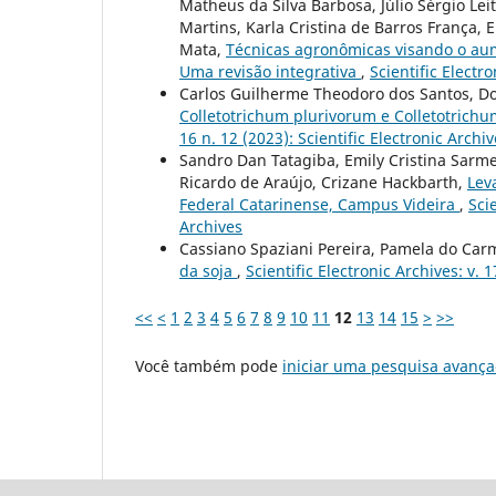
Matheus da Silva Barbosa, Júlio Sérgio Lei
Martins, Karla Cristina de Barros França, E
Mata,
Técnicas agronômicas visando o aume
Uma revisão integrativa
,
Scientific Electro
Carlos Guilherme Theodoro dos Santos, Do
Colletotrichum plurivorum e Colletotrich
16 n. 12 (2023): Scientific Electronic Archi
Sandro Dan Tatagiba, Emily Cristina Sarmen
Ricardo de Araújo, Crizane Hackbarth,
Lev
Federal Catarinense, Campus Videira
,
Scie
Archives
Cassiano Spaziani Pereira, Pamela do Ca
da soja
,
Scientific Electronic Archives: v. 1
<<
<
1
2
3
4
5
6
7
8
9
10
11
12
13
14
15
>
>>
Você também pode
iniciar uma pesquisa avança