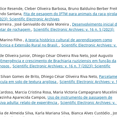
lice Resende, Cleber Oliveira Barbosa, Bruno Balduíno Berber Frei
ando Santana,
Fita de pesagem do IFTM para animais da raça girol
2023): Scientific Electronic Archives
Ferreira , José Genivaldo do Vale Moreira ,
Desenvolvimento inicial 
ntar de rochagem
,
Scientific Electronic Archives: v. 16 n. 5 (2023):
Marino Filho ,
A teoria histórico cultural de aprendizagem como
écnica e Extensão Rural no Brasil.
,
Scientific Electronic Archives: v.
de Oliveira Junior, Dhiego César Oliveira Riva Neto, José Augusto
,
Emergência e crescimento de Brachiaria ruziziensis em função da
enosos
,
Scientific Electronic Archives: v. 16 n. 7 (2023): Scientific
 Silvan Gomes de Brito, Dhiego César Oliveira Riva Neto,
Parcelame
cula em solo de textura argilosa
,
Scientific Electronic Archives: v. 
Cardoso, Marcia Cristina Rosa, Maria Victoria Campagnaro Mucelini
erezinha Aparecida Campos,
Uso de instrumento de passagem de
va adulta: relato de experiência
,
Scientific Electronic Archives: v.
a de Almeida Silva, Karla Mariana Silva, Bianca Alves Custódio , Jo