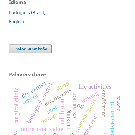
Idioma
Português (Brasil)
English
Enviar Submissão
Palavras-chave
sinop
dry extract
biological control
life activities
mycotoxins
surgical clinic
writing
eucalyptus
school
extraction
power
concentrations
inhibition
oil
alternative control
seed
nursing
storage
postharvest
nutritional value