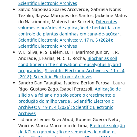
Scientific Electronic Archives
Sálvio Napoleão Soares Arcoverde, Gabriela Nonis
Tezolin, Rayssa Marques dos Santos, Jackeline Matos
do Nascimento, Mateus Luiz Secretti,
Diferentes
volumes e horários de aplicação de herbicidas no
controle de plantas daninhas em cana-de-açúcar
,
Scientific Electronic Archives: v. 17 n. 5 (2024):
Scientific Electronic Archives
V. L. Silva, R. S. Belém, B. H. Marimon Junior, F. R.
Andrade, J. Farias, N. C. L. Rocha,
Biochar as soil
conditioner in the cultivation of eucalyptus hybrid
urograndis
,
Scientific Electronic Archives: v. 11 n. 4
(2018): Scientific Electronic Archives
Sandro Dan Tatagiba, Isadora Berton Perosa , Laura
Rigo, Gustavo Zago, Isabel Perazzoli,
Aplicação de
silício via foliar e no solo sobre o crescimento e
produção do milho verde
,
Scientific Electronic
Archives: v. 19 n. 4 (2026): Scientific Electronic
Archives
Lidianne Lemes Silva Abud, Rubens Guerra Neto ,
Vinicius Marca Marcelino de Lima,
Efeito de solução
de KCl na germinação de sementes de milheto
,