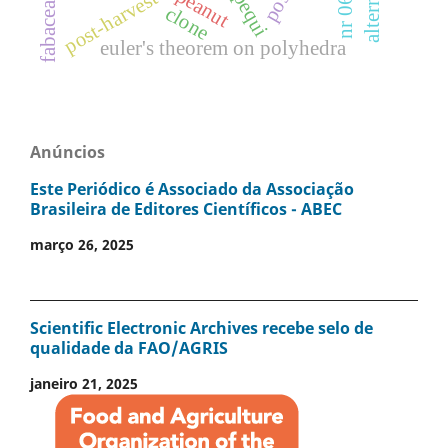
peanut
fabaceae.
post-harvest
pequi
nr 06
clone
euler's theorem on polyhedra
Anúncios
Este Periódico é Associado da Associação
Brasileira de Editores Científicos - ABEC
março 26, 2025
Scientific Electronic Archives recebe selo de
qualidade da FAO/AGRIS
janeiro 21, 2025