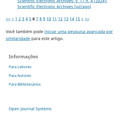
Scientific Electronic Archives: v. 17 n. 4 (2024):
Scientific Electronic Archives (jul/ago)
<<
<
1
2
3
4
5
6
7
8
9
10
11
12
13
14
15
>
>>
Você também pode
iniciar uma pesquisa avançada por
similaridade
para este artigo.
Informações
Para Leitores
Para Autores
Para Bibliotecários
Open Journal Systems