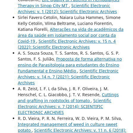
Therapy in Sinop City MT
,
Scientific Electronic
Archives: v. 1 (2012): Scientific Electronic Archives
Sirlei Favero Cetolin, Naiara Luísa Hammes, Simone
Kelly Cetolin, Vilma Beltrame, Luciano Fiorentin,
Katiana Fiorelli,
Alterações na vida de acadêmicos da
área da saúde em isolamento social por conta da
Covid-19
,
Scientific Electronic Archives: v. 15 n. 4
(2022): Scientific Electronic Archives
A. S. Souza Souza, T. S. Santos, R. S. Santos, G. S. P.
Santos, F. S. Julião,
Proposta de forma alternativa no
ensino de Parasitologia para estudantes do Ensino
Fundamental e Ensino Médio
,
Scientific Electronic
Archives: v. 14 n. 7 (2021): Scientific Electronic
Archives
A. R. Zeist, I. F. L da Silva, J. R. F. Oliveira, J. M.
Henschel, C. L. Giacobbo, J. T. V. Resende,
Cuttings
and grafting in rootstocks of tomato
,
Scientific
Electronic Archives: v. 7 (2014): SCIENTIFIC
ELECTRONIC ARCHIVES
R. D. Vieira, P. R. N. Ferreira, W. D. Vieira, P. M. Silva,
Integrated management of weed in culture sweet
potato
,
Scientific Electronic Archives: v. 11 n. 6 (2018):