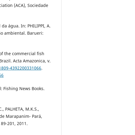
iation (ACA), Sociedade
 da água. In: PHILIPPI, A.
o ambiental. Barueri:
 of the commercial fish
razil. Acta Amazonica, v.
/1809-4392200331066
.
66
: Fishing News Books.
., PALHETA, M.K.S.,
o de Marapanim- Pará,
.189-201, 2011.