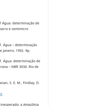
NT Água: determinação de
 macro e semimicro
NT. Água – determinação
 Janeiro. 1992. 9p.
T. Água: determinação de
rana – NBR 3030. Rio de
sian, S. E. M., Findlay, D.
01
 inesperado: a Amazônia