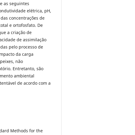
se as seguintes
ondutividade elétrica, pH,
m das concentrações de
total e ortofosfato. De
que a criação de
acidade de assimilação
das pelo processo de
mpacto da carga
peixes, não
ório. Entretanto, são
amento ambiental
stentável de acordo com a
ndard Methods for the