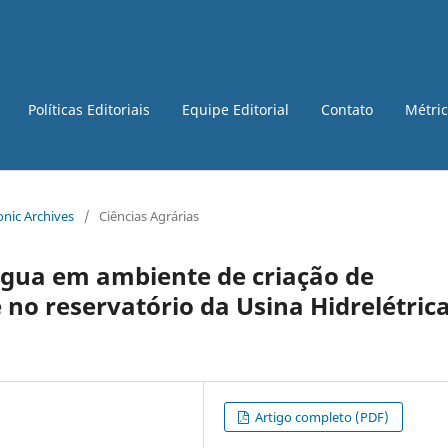
Políticas Editoriais
Equipe Editorial
Contato
Métri
ronic Archives
/
Ciências Agrárias
água em ambiente de criação de
o reservatório da Usina Hidrelétric
Artigo completo (PDF)