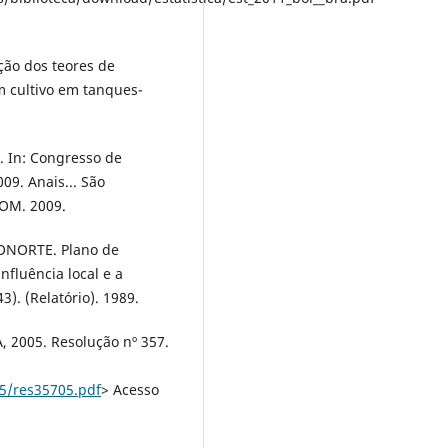
ção dos teores de
m cultivo em tanques-
. In: Congresso de
009. Anais... São
ROM. 2009.
TRONORTE. Plano de
nfluência local e a
). (Relatório). 1989.
 2005. Resolução nº 357.
5/res35705.pdf
> Acesso