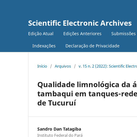
Scientific Electronic Archives
Edição Atual
Edições Anteriores
Submissões
Indexações
Declaração de Privacidade
Início
/
Arquivos
/
v. 15 n. 2 (2022): Scientific Elect
Qualidade limnológica da 
tambaqui em tanques-rede n
de Tucuruí
Sandro Dan Tatagiba
Instituto Federal do Pará