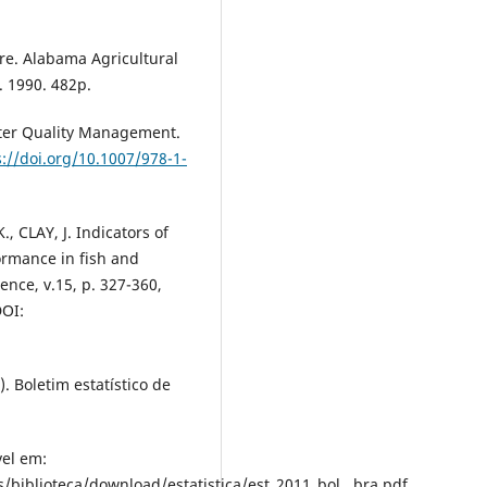
re. Alabama Agricultural
. 1990. 482p.
ater Quality Management.
s://doi.org/10.1007/978-1-
, CLAY, J. Indicators of
ormance in fish and
ence, v.15, p. 327-360,
DOI:
. Boletim estatístico de
vel em:
/biblioteca/download/estatistica/est_2011_bol__bra.pdf