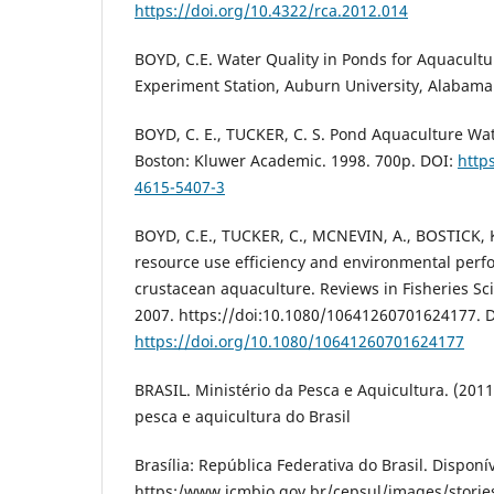
https://doi.org/10.4322/rca.2012.014
BOYD, C.E. Water Quality in Ponds for Aquacultu
Experiment Station, Auburn University, Alabama
BOYD, C. E., TUCKER, C. S. Pond Aquaculture W
Boston: Kluwer Academic. 1998. 700p. DOI:
http
4615-5407-3
BOYD, C.E., TUCKER, C., MCNEVIN, A., BOSTICK, K.
resource use efficiency and environmental perf
crustacean aquaculture. Reviews in Fisheries Sci
2007. https://doi:10.1080/10641260701624177. 
https://doi.org/10.1080/10641260701624177
BRASIL. Ministério da Pesca e Aquicultura. (2011)
pesca e aquicultura do Brasil
Brasília: República Federativa do Brasil. Disponí
https:/www.icmbio.gov.br/cepsul/images/stories