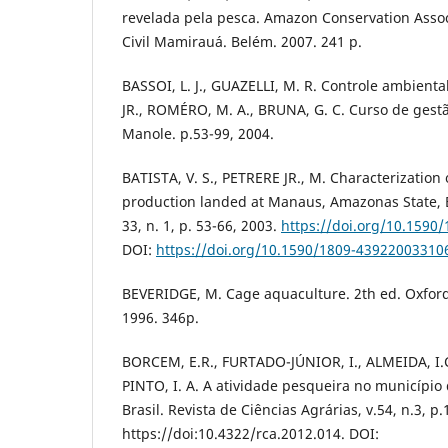
revelada pela pesca. Amazon Conservation Assoc
Civil Mamirauá. Belém. 2007. 241 p.
BASSOI, L. J., GUAZELLI, M. R. Controle ambiental
JR., ROMÉRO, M. A., BRUNA, G. C. Curso de gestã
Manole. p.53-99, 2004.
BATISTA, V. S., PETRERE JR., M. Characterization
production landed at Manaus, Amazonas State, B
33, n. 1, p. 53-66, 2003.
https://doi.org/10.1590
DOI:
https://doi.org/10.1590/1809-43922003310
BEVERIDGE, M. Cage aquaculture. 2th ed. Oxford
1996. 346p.
BORCEM, E.R., FURTADO-JÚNIOR, I., ALMEIDA, I.C
PINTO, I. A. A atividade pesqueira no municípi
Brasil. Revista de Ciências Agrárias, v.54, n.3, p
https://doi:10.4322/rca.2012.014. DOI: