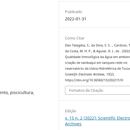
Publicado
2022-01-31
Como Citar
Dan Tatagiba, S., da Silva, S. S. ., Cardoso, T
da Costa, M. H. P., & Aguiar, R. L. de . (2022
Qualidade limnológica da água em ambien
criação de tambaqui em tanques-rede no
reservatório da Usina Hidrelétrica de Tucur
Scientific Electronic Archives
,
15
(2).
https://doi.org/10.36560/15220221510
Fomatos de Citação
to, piscicultura,
Edição
v. 15 n. 2 (2022): Scientific Electr
Archives