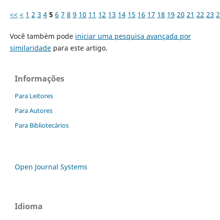
<<
<
1
2
3
4
5
6
7
8
9
10
11
12
13
14
15
16
17
18
19
20
21
22
23
2
Você também pode
iniciar uma pesquisa avançada por
similaridade
para este artigo.
Informações
Para Leitores
Para Autores
Para Bibliotecários
Open Journal Systems
Idioma