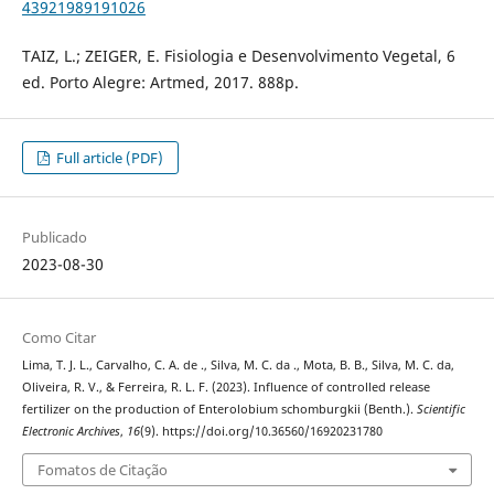
43921989191026
TAIZ, L.; ZEIGER, E. Fisiologia e Desenvolvimento Vegetal, 6
ed. Porto Alegre: Artmed, 2017. 888p.
Full article (PDF)
Publicado
2023-08-30
Como Citar
Lima, T. J. L., Carvalho, C. A. de ., Silva, M. C. da ., Mota, B. B., Silva, M. C. da,
Oliveira, R. V., & Ferreira, R. L. F. (2023). Influence of controlled release
fertilizer on the production of Enterolobium schomburgkii (Benth.).
Scientific
Electronic Archives
,
16
(9). https://doi.org/10.36560/16920231780
Fomatos de Citação