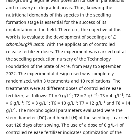
fast-growing legume with potential for use in plantations
and recovery of degraded areas. Thus, knowing the
nutritional demands of this species in the seedling
formation stage is essential for the success of its
implantation in the field. Therefore, the objective of this
work is to evaluate the development of seedlings of
E.
schomburgkii Benth
. with the application of controlled
release fertilizer doses. The experiment was carried out at
the seedling production nursery of the Technology
Foundation of the State of Acre, from May to September
2022. The experimental design used was completely
randomized, with 8 treatments and 10 replications. The
treatments were at different doses of controlled release
-1
-1
-1
fertilizer, as follows: T1 = 0 g/L
; T2 = 2 g/L
; T3 = 4 g/L
; T4
-1
-1
-1
-1
= 6 g/L
; T5 = 8 g/L
; T6 = 10 g/L
; T7 = 12 g/L
and T8 = 14
-1
g/L
. The morphological parameters evaluated were the
stem diameter (DC) and height (H) of the seedlings, carried
out 120 days after sowing. The use of a dose of 6 g/L-1 of
controlled release fertilizer indicates optimization of the