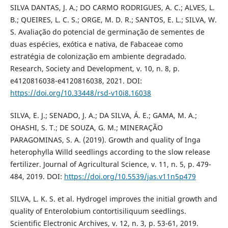
SILVA DANTAS, J. A.; DO CARMO RODRIGUES, A. C.; ALVES, L.
B.; QUEIRES, L. C. S.; ORGE, M. D. R.; SANTOS, E. L.; SILVA, W.
S. Avaliação do potencial de germinação de sementes de
duas espécies, exótica e nativa, de Fabaceae como
estratégia de colonização em ambiente degradado.
Research, Society and Development, v. 10, n. 8, p.
e4120816038-e4120816038, 2021. DOI:
https://doi.org/10.33448/rsd-v10i8.16038
SILVA, E. J.; SENADO, J. A.; DA SILVA, Á. E.; GAMA, M. A.;
OHASHI, S. T.; DE SOUZA, G. M.; MINERAÇÃO
PARAGOMINAS, S. A. (2019). Growth and quality of Inga
heterophylla Willd seedlings according to the slow release
fertilizer. Journal of Agricultural Science, v. 11, n. 5, p. 479-
484, 2019. DOI:
https://doi.org/10.5539/jas.v11n5p479
SILVA, L. K. S. et al. Hydrogel improves the initial growth and
quality of Enterolobium contortisiliquum seedlings.
Scientific Electronic Archives, v. 12, n. 3, p. 53-61, 2019.