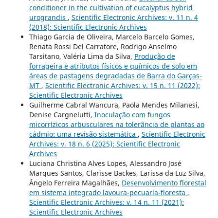
conditioner in the cultivation of eucalyptus hybrid
urograndis
,
Scientific Electronic Archives: v. 11 n. 4
(2018): Scientific Electronic Archives
Thiago Garcia de Oliveira, Marcelo Barcelo Gomes,
Renata Rossi Del Carratore, Rodrigo Anselmo
Tarsitano, Valéria Lima da Silva,
Produção de
forrageira e atributos físicos e químicos de solo em
áreas de pastagens degradadas de Barra do Garças-
MT
,
Scientific Electronic Archives: v. 15 n. 11 (2022):
Scientific Electronic Archives
Guilherme Cabral Wancura, Paola Mendes Milanesi,
Denise Cargnelutti,
Inoculação com fungos
micorrízicos arbusculares na tolerância de plantas ao
cádmio: uma revisão sistemática
,
Scientific Electronic
Archives: v. 18 n. 6 (2025): Scientific Electronic
Archives
Luciana Christina Alves Lopes, Alessandro José
Marques Santos, Clarisse Backes, Larissa da Luz Silva,
Ângelo Ferreira Magalhães,
Desenvolvimento florestal
em sistema integrado lavoura-pecuaria-floresta
,
Scientific Electronic Archives: v. 14 n. 11 (2021):
Scientific Electronic Archives