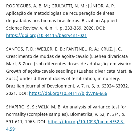
RODRIGUES, A. B. M.; GIULIATTI, N. M.; JÚNIOR, A. P.
Aplicação de metodologias de recuperação de áreas
degradadas nos biomas brasileiros. Brazilian Applied
Science Review, v. 4, n. 1, p. 333-369, 2020. DOI:
https://doi.org/10.34115/basrv4n1-021
SANTOS, F. D.; WEILER, E. B.; FANTINEL, R. A.; CRUZ, J. C.
Crescimento de mudas de açoita-cavalo (Luehea divaricata
Mart. & Zucc.) sob diferentes doses de adubação, em viveiro
Growth of açoita-cavalo seedlings (Luehea divaricata Mart. &
Zucc.) under different doses of fertilization, in nursery.
Brazilian Journal of Development, v. 7, n. 6, p. 63924-63932,
2021. DOI:
https://doi.org/10.34117/bjdv7n6-666
SHAPIRO, S. S.; WILK, M. B. An analysis of variance test for
normality (complete samples). Biometrika, v. 52, n. 3/4, p.
591-611, 1965. DOI:
https://doi.org/10.1093/biomet/52.3-
4.591