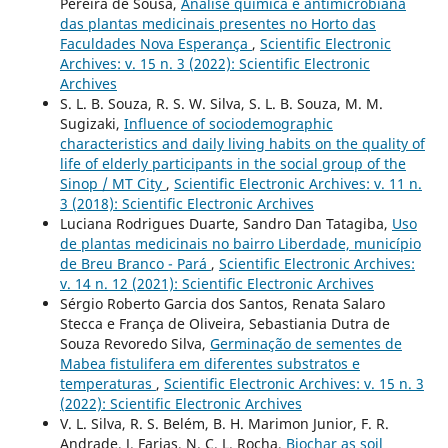
Pereira de Sousa,
Análise química e antimicrobiana
das plantas medicinais presentes no Horto das
Faculdades Nova Esperança
,
Scientific Electronic
Archives: v. 15 n. 3 (2022): Scientific Electronic
Archives
S. L. B. Souza, R. S. W. Silva, S. L. B. Souza, M. M.
Sugizaki,
Influence of sociodemographic
characteristics and daily living habits on the quality of
life of elderly participants in the social group of the
Sinop / MT City
,
Scientific Electronic Archives: v. 11 n.
3 (2018): Scientific Electronic Archives
Luciana Rodrigues Duarte, Sandro Dan Tatagiba,
Uso
de plantas medicinais no bairro Liberdade, município
de Breu Branco - Pará
,
Scientific Electronic Archives:
v. 14 n. 12 (2021): Scientific Electronic Archives
Sérgio Roberto Garcia dos Santos, Renata Salaro
Stecca e França de Oliveira, Sebastiania Dutra de
Souza Revoredo Silva,
Germinação de sementes de
Mabea fistulifera em diferentes substratos e
temperaturas
,
Scientific Electronic Archives: v. 15 n. 3
(2022): Scientific Electronic Archives
V. L. Silva, R. S. Belém, B. H. Marimon Junior, F. R.
Andrade, J. Farias, N. C. L. Rocha,
Biochar as soil