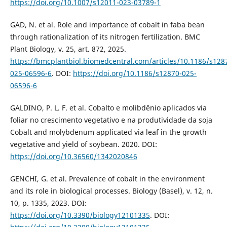
https://doi.org/10.1007/s12011-023-03789-1
GAD, N. et al. Role and importance of cobalt in faba bean
through rationalization of its nitrogen fertilization. BMC
Plant Biology, v. 25, art. 872, 2025.
https://bmcplantbiol.biomedcentral.com/articles/10.1186/s128
025-06596-6
. DOI:
https://doi.org/10.1186/s12870-025-
06596-6
GALDINO, P. L. F. et al. Cobalto e molibdênio aplicados via
foliar no crescimento vegetativo e na produtividade da soja
Cobalt and molybdenum applicated via leaf in the growth
vegetative and yield of soybean. 2020. DOI:
https://doi.org/10.36560/1342020846
GENCHI, G. et al. Prevalence of cobalt in the environment
and its role in biological processes. Biology (Basel), v. 12, n.
10, p. 1335, 2023. DOI:
https://doi.org/10.3390/biology12101335
. DOI: