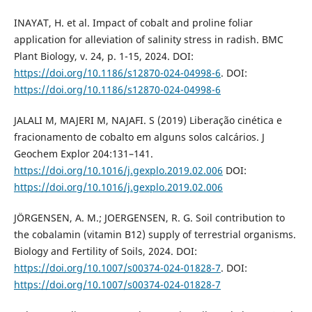
INAYAT, H. et al. Impact of cobalt and proline foliar
application for alleviation of salinity stress in radish. BMC
Plant Biology, v. 24, p. 1-15, 2024. DOI:
https://doi.org/10.1186/s12870-024-04998-6
. DOI:
https://doi.org/10.1186/s12870-024-04998-6
JALALI M, MAJERI M, NAJAFI. S (2019) Liberação cinética e
fracionamento de cobalto em alguns solos calcários. J
Geochem Explor 204:131–141.
https://doi.org/10.1016/j.gexplo.2019.02.006
DOI:
https://doi.org/10.1016/j.gexplo.2019.02.006
JÖRGENSEN, A. M.; JOERGENSEN, R. G. Soil contribution to
the cobalamin (vitamin B12) supply of terrestrial organisms.
Biology and Fertility of Soils, 2024. DOI:
https://doi.org/10.1007/s00374-024-01828-7
. DOI:
https://doi.org/10.1007/s00374-024-01828-7