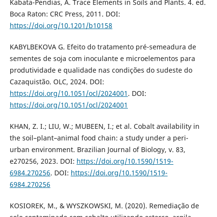
Kabata-Pendias, A. Trace Elements in Soils and Plants. 4. ed.
Boca Raton: CRC Press, 2011. DOI:
https://doi.org/10.1201/b10158
KABYLBEKOVA G. Efeito do tratamento pré-semeadura de
sementes de soja com inoculante e microelementos para
produtividade e qualidade nas condições do sudeste do
Cazaquistão. OLC, 2024. DOI:
https://doi.org/10.1051/ocl/2024001
. DOI:
https://doi.org/10.1051/ocl/2024001
KHAN, Z. I.; LIU, W.; MUBEEN, I.; et al. Cobalt availability in
the soil–plant–animal food chain: a study under a peri-
urban environment. Brazilian Journal of Biology, v. 83,
e270256, 2023. DOI:
https://doi.org/10.1590/1519-
6984.270256
. DOI:
https://doi.org/10.1590/1519-
6984.270256
KOSIOREK, M., & WYSZKOWSKI, M. (2020). Remediação de