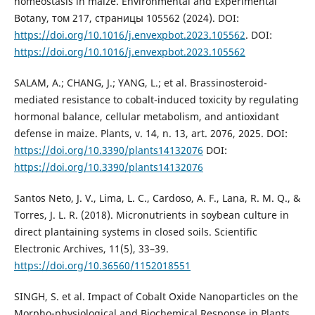
homeostasis in maize. Environmental and Experimental
Botany, том 217, страницы 105562 (2024). DOI:
https://doi.org/10.1016/j.envexpbot.2023.105562
. DOI:
https://doi.org/10.1016/j.envexpbot.2023.105562
SALAM, A.; CHANG, J.; YANG, L.; et al. Brassinosteroid-
mediated resistance to cobalt-induced toxicity by regulating
hormonal balance, cellular metabolism, and antioxidant
defense in maize. Plants, v. 14, n. 13, art. 2076, 2025. DOI:
https://doi.org/10.3390/plants14132076
DOI:
https://doi.org/10.3390/plants14132076
Santos Neto, J. V., Lima, L. C., Cardoso, A. F., Lana, R. M. Q., &
Torres, J. L. R. (2018). Micronutrients in soybean culture in
direct plantaining systems in closed soils. Scientific
Electronic Archives, 11(5), 33–39.
https://doi.org/10.36560/1152018551
SINGH, S. et al. Impact of Cobalt Oxide Nanoparticles on the
Morpho-physiological and Biochemical Response in Plants.