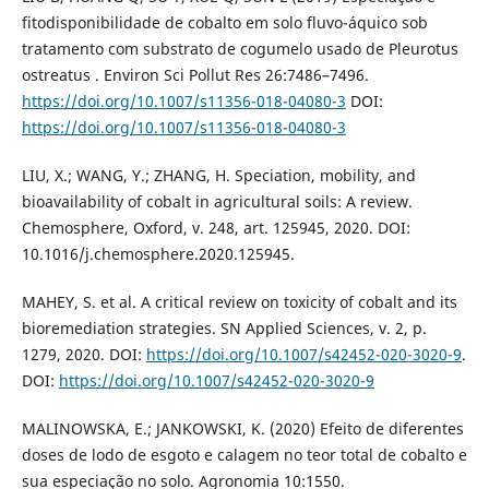
fitodisponibilidade de cobalto em solo fluvo-áquico sob
tratamento com substrato de cogumelo usado de Pleurotus
ostreatus . Environ Sci Pollut Res 26:7486–7496.
https://doi.org/10.1007/s11356-018-04080-3
DOI:
https://doi.org/10.1007/s11356-018-04080-3
LIU, X.; WANG, Y.; ZHANG, H. Speciation, mobility, and
bioavailability of cobalt in agricultural soils: A review.
Chemosphere, Oxford, v. 248, art. 125945, 2020. DOI:
10.1016/j.chemosphere.2020.125945.
MAHEY, S. et al. A critical review on toxicity of cobalt and its
bioremediation strategies. SN Applied Sciences, v. 2, p.
1279, 2020. DOI:
https://doi.org/10.1007/s42452-020-3020-9
.
DOI:
https://doi.org/10.1007/s42452-020-3020-9
MALINOWSKA, E.; JANKOWSKI, K. (2020) Efeito de diferentes
doses de lodo de esgoto e calagem no teor total de cobalto e
sua especiação no solo. Agronomia 10:1550.