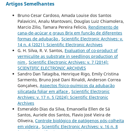
Artigos Semelhantes
Bruno Cesar Cardoso, Amada Louise dos Santos
Palavicini, Analu Mantovani, Douglas Luiz Chiamolera,
Marcio Zilio, Tamara Pereira Felicio,
Rendimento de
cana-de-açúcar e graus Brix em função de diferentes
formas de adubação
,
Scientific Electronic Archives: v.
14 n. 4 (2021): Scientific Electronic Archives
G. H. Silva, R. V. Santos,
Evaluation of co-product of
vermiculite as substrate in seedlings production of
nim
,
Scientific Electronic Archives: v. 7 (2014):
SCIENTIFIC ELECTRONIC ARCHIVES
Sandro Dan Tatagiba, Henrique Rigo, Emily Cristina
Sarmento, Bruno José Dani Rinaldi, Anderson Correa
Gonçalves,
Aspectos físico-químicos da adubação
silicatada foliar em alface
,
Scientific Electronic
Archives: v. 17 n. 5 (2024): Scientific Electronic
Archives
Esmeraldo Dias da Silva, Emanoella Ellen de Sá
Santos, Auriele dos Santos, Flavio José Vieira de
Oliveira,
Controle biológico de patógenos pós-colheita
em videira
,
Scientific Electronic Archives: v. 16 n. 8