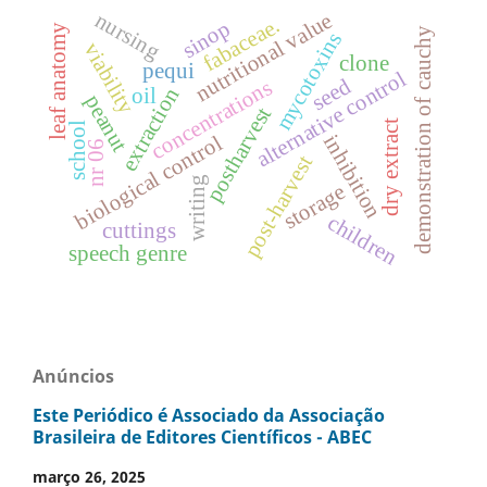
nursing
nutritional value
fabaceae.
sinop
leaf anatomy
demonstration of cauchy
mycotoxins
viability
clone
pequi
alternative control
seed
concentrations
extraction
oil
peanut
postharvest
dry extract
school
biological control
inhibition
nr 06
post-harvest
writing
storage
children
cuttings
speech genre
Anúncios
Este Periódico é Associado da Associação
Brasileira de Editores Científicos - ABEC
março 26, 2025