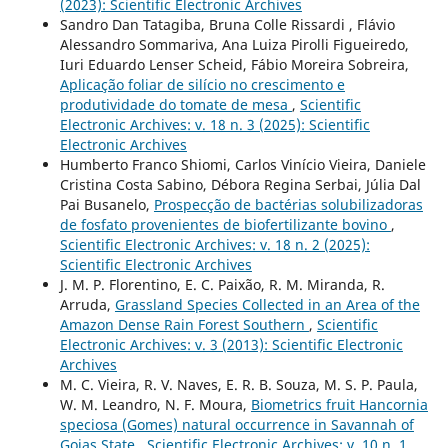
(2023): Scientific Electronic Archives
Sandro Dan Tatagiba, Bruna Colle Rissardi , Flávio
Alessandro Sommariva, Ana Luiza Pirolli Figueiredo,
Iuri Eduardo Lenser Scheid, Fábio Moreira Sobreira,
Aplicação foliar de silício no crescimento e
produtividade do tomate de mesa
,
Scientific
Electronic Archives: v. 18 n. 3 (2025): Scientific
Electronic Archives
Humberto Franco Shiomi, Carlos Vinício Vieira, Daniele
Cristina Costa Sabino, Débora Regina Serbai, Júlia Dal
Pai Busanelo,
Prospecção de bactérias solubilizadoras
de fosfato provenientes de biofertilizante bovino
,
Scientific Electronic Archives: v. 18 n. 2 (2025):
Scientific Electronic Archives
J. M. P. Florentino, E. C. Paixão, R. M. Miranda, R.
Arruda,
Grassland Species Collected in an Area of the
Amazon Dense Rain Forest Southern
,
Scientific
Electronic Archives: v. 3 (2013): Scientific Electronic
Archives
M. C. Vieira, R. V. Naves, E. R. B. Souza, M. S. P. Paula,
W. M. Leandro, N. F. Moura,
Biometrics fruit Hancornia
speciosa (Gomes) natural occurrence in Savannah of
Goias State
,
Scientific Electronic Archives: v. 10 n. 1