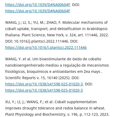
https://doi.org/10.1039/D4NA00604F
. DOI:
https://doi.org/10.1039/D4NA00604F
WANG, J.; LI, S.; YU, M.; ZHAO, F. Molecular mechanisms of
cobalt uptake, transport, and detoxification in Arabidopsis
thaliana. Plant Science, New York, v. 324, art. 111446, 2022.
DOI: 10.1016/j.plantsci.2022.111446. DOI:
https://doi.org/10.1016/j.plantsci.2022.111446
WANG, Y. et al. Um bioestimulante de óxido de cobalto
nanobioengenheirado mediou a regulação de mecanismos
fisiológicos, bioquímicos e antioxidantes em Zea mays .
Scientific Reports v. 15, 16140 (2025). DOI:
https://doi.org/10.1038/s41598-025-01020-3
. DOI:
https://doi.org/10.1038/s41598-025-01020-3
XU, Y.; LI, J.; WANG, F.; et al. Cobalt supplementation
improves drought tolerance and redox balance in wheat.
Plant Physiology and Biochemistry, v. 196, p. 112-123, 2023.