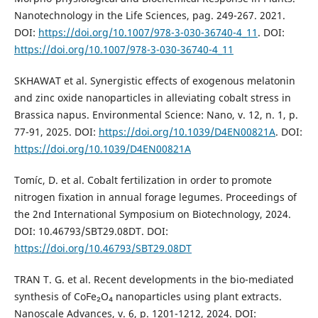
Nanotechnology in the Life Sciences, pag. 249-267. 2021.
DOI:
https://doi.org/10.1007/978-3-030-36740-4_11
. DOI:
https://doi.org/10.1007/978-3-030-36740-4_11
SKHAWAT et al. Synergistic effects of exogenous melatonin
and zinc oxide nanoparticles in alleviating cobalt stress in
Brassica napus. Environmental Science: Nano, v. 12, n. 1, p.
77-91, 2025. DOI:
https://doi.org/10.1039/D4EN00821A
. DOI:
https://doi.org/10.1039/D4EN00821A
Tomíc, D. et al. Cobalt fertilization in order to promote
nitrogen fixation in annual forage legumes. Proceedings of
the 2nd International Symposium on Biotechnology, 2024.
DOI: 10.46793/SBT29.08DT. DOI:
https://doi.org/10.46793/SBT29.08DT
TRAN T. G. et al. Recent developments in the bio-mediated
synthesis of CoFe₂O₄ nanoparticles using plant extracts.
Nanoscale Advances, v. 6, p. 1201-1212, 2024. DOI: