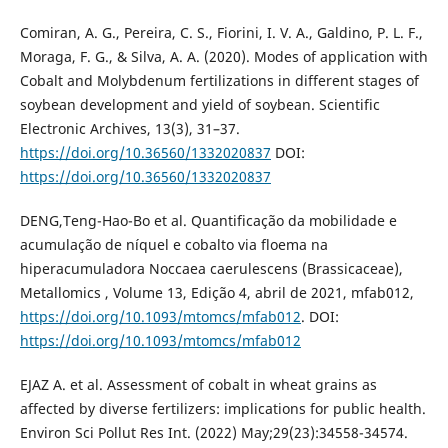
Comiran, A. G., Pereira, C. S., Fiorini, I. V. A., Galdino, P. L. F.,
Moraga, F. G., & Silva, A. A. (2020). Modes of application with
Cobalt and Molybdenum fertilizations in different stages of
soybean development and yield of soybean. Scientific
Electronic Archives, 13(3), 31–37.
https://doi.org/10.36560/1332020837
DOI:
https://doi.org/10.36560/1332020837
DENG,Teng-Hao-Bo et al. Quantificação da mobilidade e
acumulação de níquel e cobalto via floema na
hiperacumuladora Noccaea caerulescens (Brassicaceae),
Metallomics , Volume 13, Edição 4, abril de 2021, mfab012,
https://doi.org/10.1093/mtomcs/mfab012
. DOI:
https://doi.org/10.1093/mtomcs/mfab012
EJAZ A. et al. Assessment of cobalt in wheat grains as
affected by diverse fertilizers: implications for public health.
Environ Sci Pollut Res Int. (2022) May;29(23):34558-34574.