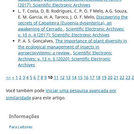
(2017): Scientific Electronic Archives
L. T. Costa, D. B. Rodrigues, C. P. O. F Melo, A.G. Souza,
E. M. Garcia, H. A. Taroco, J. O. F. Melo,
Discovering the
secrets of Cagaiteira (Eugenia dysenterica), an
awakening of Cerrado
,
Scientific Electronic Archives:
v. 10 n. 4 (2017): Scientific Electronic Archives
P. A. S. Gonçalves,
The importance of plant diversity in
the ecological management of insects in
agroecosystems: a review
,
Scientific Electronic
Archives: v. 13 n. 6 (2020): Scientific Electronic
Archives
<<
<
1
2
3
4
5
6
7
8
9
10
11
12
13
14
15
16
17
18
19
20
21
22
23
2
Você também pode
iniciar uma pesquisa avançada por
similaridade
para este artigo.
Informações
Para Leitores