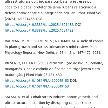
ultraestruturais do trigo para combater o estresse por
cobalto e o papel protetor de Jania rubens relacionado à
defesa antioxidante e à integridade celular. Front. Plant Sci.
(2025) 16:1621482. DOI:
https://doi.org/10.3389/fpls.2025.1621482
. DOI:
https://doi.org/10.3389/fpls.2025.1621482
RAHMAN, M. M.; ISLAM, M. N.; RAHMAN, M. A. Role of cobalt
in plant growth and stress tolerance: A mini review. Plant
Physiology Reports, New Delhi, v. 26, n. 2, p. 167–177, 2021.
RIESEN O, FELLER U (2005) Redistribuição de níquel, cobalto,
manganês, zinco e cádmio via floema em trigo jovem e em
maturação. J Plant Nutr 28:421–430.
https://doi.org/10.1081/PLN-200049153
DOI:
https://doi.org/10.1081/PLN-200049153
SALAM, A. et al. Cobalt stress induces photosynthetic and
ultrastructural distortion by disrupting cellular redox