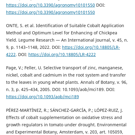
https://doi.org/10.3390/agronomy10101550
DOI:
https://doi.org/10.3390/agronomy10101550
ONTE, S. et al. Identification of Suitable Cobalt Application
Method and Optimum Level for Enhancing of Chickpea
Yield. Legume Research — An International Journal, v. 45, n.
9, p. 1143–1148, 2022. DOI:
https://doi.org/10.18805/LR-
4222
. DOI:
https://doi.org/10.18805/LR-4222
Page, V.; Feller, U. Selective transport of zinc, manganese,
nickel, cobalt and cadmium in the root system and transfer
to the leaves in young wheat plants. Annals of Botany, v. 96,
n. 3, p. 425–434, 2005. DOI: 10.1093/aob/mci189. DOI:
https://doi.org/10.1093/aob/mci189
PÉREZ-MARTÍNEZ, R.; SÁNCHEZ-GARCÍA, P.; LÓPEZ-RUIZ, J.
Effects of cobalt supplementation on oxidative stress and
growth regulators in tomato under drought. Environmental
and Experimental Botany, Amsterdam, v. 203, art. 105059,