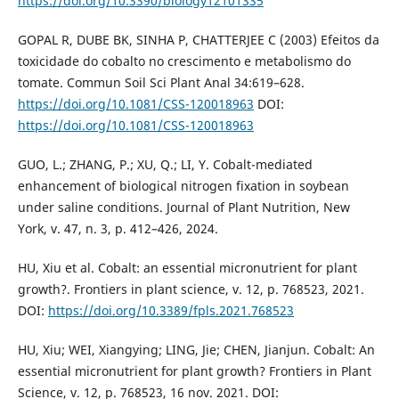
https://doi.org/10.3390/biology12101335
GOPAL R, DUBE BK, SINHA P, CHATTERJEE C (2003) Efeitos da
toxicidade do cobalto no crescimento e metabolismo do
tomate. Commun Soil Sci Plant Anal 34:619–628.
https://doi.org/10.1081/CSS-120018963
DOI:
https://doi.org/10.1081/CSS-120018963
GUO, L.; ZHANG, P.; XU, Q.; LI, Y. Cobalt-mediated
enhancement of biological nitrogen fixation in soybean
under saline conditions. Journal of Plant Nutrition, New
York, v. 47, n. 3, p. 412–426, 2024.
HU, Xiu et al. Cobalt: an essential micronutrient for plant
growth?. Frontiers in plant science, v. 12, p. 768523, 2021.
DOI:
https://doi.org/10.3389/fpls.2021.768523
HU, Xiu; WEI, Xiangying; LING, Jie; CHEN, Jianjun. Cobalt: An
essential micronutrient for plant growth? Frontiers in Plant
Science, v. 12, p. 768523, 16 nov. 2021. DOI: