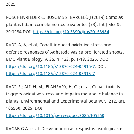
2025.
POSCHENRIEDER C, BUSOMS S, BARCELÓ J (2019) Como as
plantas lidam com elementos trivalentes (+3). Int J Mol Sci
20:3984 DOI:
https://doi.org/10.3390/ijms20163984
RADI, A. A. et al. Cobalt-induced oxidative stress and
defense responses of Adhatoda vasica proliferated shoots.
BMC Plant Biology, v. 25, n. 132, p. 1-13, 2025. DOI:
https://doi.org/10.1186/s12870-024-05915-7
. DOI:
https://doi.org/10.1186/s12870-024-05915-7
RADI, S.; ALI, H. M.; ELANSARY, H. O.; et al. Cobalt toxicity
triggers oxidative stress and impairs metabolic balance in
plants. Environmental and Experimental Botany, v. 212, art.
105550, 2025. DOI:
https://doi.org/10.1016/j.envexpbot.2025.105550
RAGAB G.A. et al. Desvendando as respostas fisiológicas e