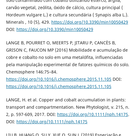
solo contaminado com cobalto utilizando esterco, argila,
carvão vegetal, zeólita, óxido de cálcio, cultura principal (
Hordeum vulgare L.) e cultura secundária ( Synapis alba L.).
Minerals , 10 (5), 429.
https://doi.org/10.3390/min10050429
DOI:
https://doi.org/10.3390/min10050429
LANGE B, POURRET O, MEERTS P, JITARU P, CANCÈS B,
GRISON C, FAUCON MP (2016) Mobilidade e acumulação de
cobre e cobalto no solo em uma metalófita, influenciadas
pela manipulação experimental de fatores químicos do solo.
Chemosphere 146:75–84.
https://doi.org/10.1016/j.chemosphere.2015.11.105
DOI:
https://doi.org/10.1016/j.chemosphere.2015.11.105
LANGE, H. et al. Copper and cobalt accumulation in plants:
transport and compartmentation. New Phytologist, v. 215, n.
2, p. 597-609, 2017. DOI:
https://doi.org/10.1111/nph.14175
.
DOI:
https://doi.org/10.1111/nph.14175
LIU B, HUANG Q, SU Y, XUE Q, SUN L (2019) Especiação e